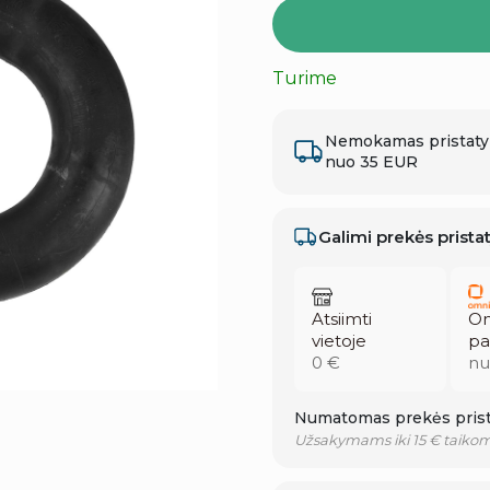
Turime
Nemokamas pristat
nuo 35 EUR
Galimi prekės prist
Atsiimti
Om
vietoje
pa
0 €
nu
Numatomas prekės prist
Užsakymams iki 15 € taikom