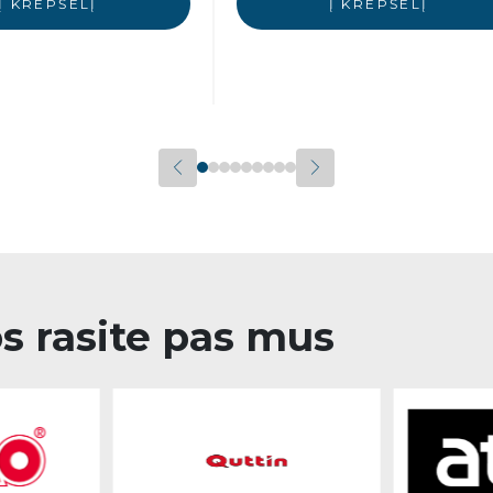
Į KREPŠELĮ
Į KREPŠELĮ
os rasite pas mus