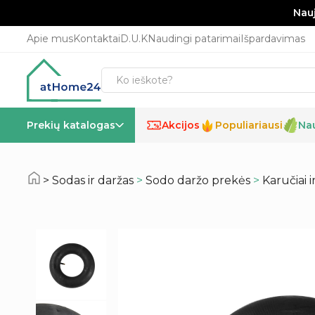
Nauj
Apie mus
Kontaktai
D.U.K
Naudingi patarimai
Išpardavimas
Prekių katalogas
Akcijos
Populiariausi
Na
%
Sodas ir daržas
>
Sodo daržo prekės
>
Karučiai i