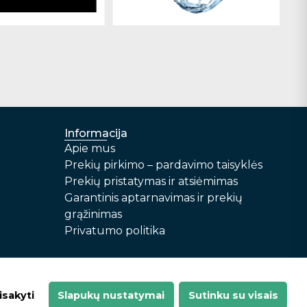
Informacija
Apie mus
Prekių pirkimo – pardavimo taisyklės
Prekių pristatymas ir atsiėmimas
Garantinis aptarnavimas ir prekių
grąžinimas
Privatumo politika
r prekių grąžinimas
Privatumo politika
isakyti
Slapukų nustatymai
Sutinku su visais