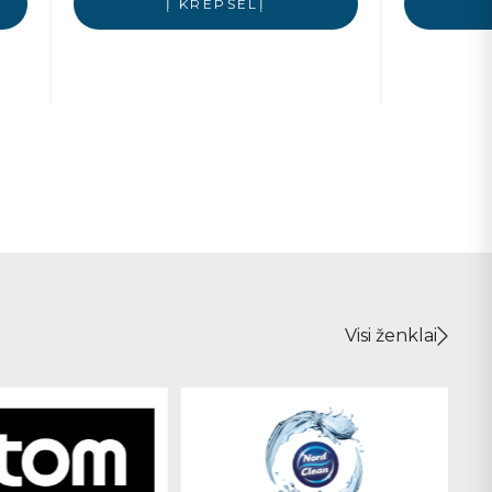
Į KREPŠELĮ
Visi ženklai