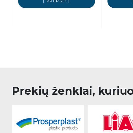
Į KREPŠELĮ
Prekių ženklai, kuriu