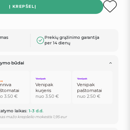
Į KREPŠELĮ
ymas
Prekių grąžinimo garantija
per 14 dienų
atymo būdai
niva
Venipak
Venipak
štomatai
kurjeris
paštomatai
o 3.50 €
nuo 3.50 €
nuo 2.50 €
atymo laikas:
1-3 d.d.
as mažo krepšelio mokestis 1,95 eur