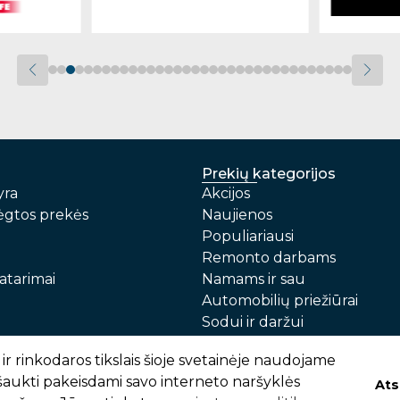
Prekių kategorijos
yra
Akcijos
gtos prekės
Naujienos
Populiariausi
Remonto darbams
atarimai
Namams ir sau
Automobilių priežiūrai
Sodui ir daržui
Prekių pristatymas ir atsiėmimas
Garantinis aptarnavimas i
ir rinkodaros tikslais šioje svetainėje naudojame
tšaukti pakeisdami savo interneto naršyklės
Ats