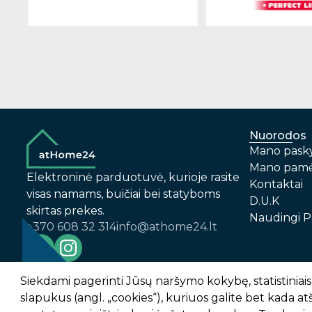
Nuorodos
Mano pask
Mano pamė
Elektroninė parduotuvė, kurioje rasite
Kontaktai
visas namams, buičiai bei statyboms
D.U.K
skirtas prekes.
Naudingi P
+370 608 32 314
info@athome24.lt
-
1
2
%
n
u
o
l
a
i
d
a
Prekių pirkimo – pardavimo taisyklės
Siekdami pagerinti Jūsų naršymo kokybę, statistiniais 
slapukus (angl. „cookies“), kuriuos galite bet kada a
AtHome24.lt © 2026 Visos teisės saugomos