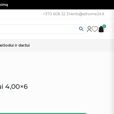
nkimą
+370 608 32 314
info@athome24.lt
0
ai
Sodui ir daržui
i 4,00×6