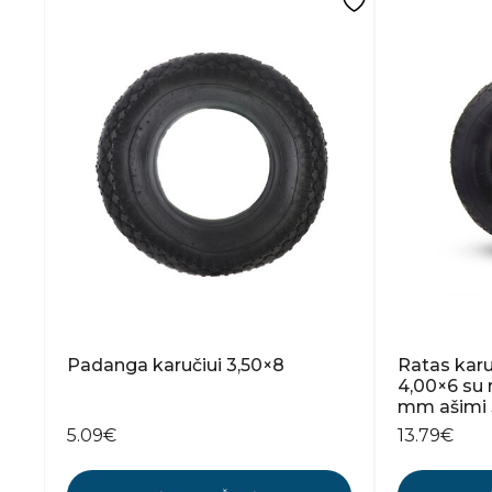
Padanga karučiui 3,50×8
Ratas karu
4,00×6 su m
mm ašimi 
5.09
€
13.79
€