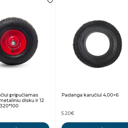
čiui pripučiamas
Padanga karučiui 4,00×6
etaliniu disku ir 12
320*100
5.20
€