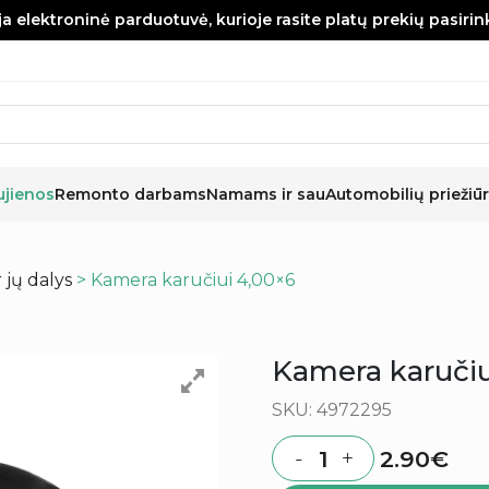
a elektroninė parduotuvė, kurioje rasite platų prekių pasiri
ujienos
Remonto darbams
Namams ir sau
Automobilių priežiūr
r jų dalys
> Kamera karučiui 4,00×6
Kamera karučiu
SKU: 4972295
2.90
€
-
+
Quantity