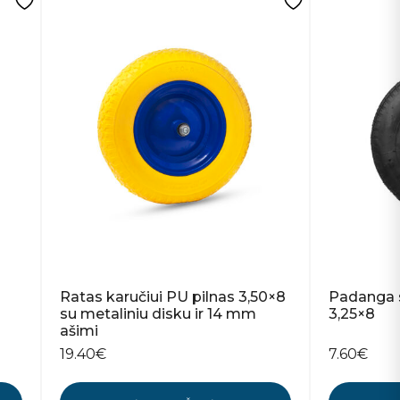
Ratas karučiui PU pilnas 3,50×8
Padanga s
su metaliniu disku ir 14 mm
3,25×8
ašimi
19.40
€
7.60
€