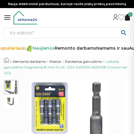
Nauja elektroninė parduotuvė, kurioje rasite platų prekių pasirinkimą
0
opuliariausi
Naujienos
Remonto darbams
Namams ir sau
Au
Remonto darbams
>
Raktai
>
Rankenos galvutėms
> Laikiklis
galvutėms magnetinis 8 mm 5 vnt. CRV 0491105 0621008 Crownman
(20)