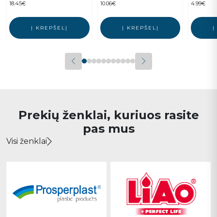
18.45
€
10.06
€
4.99
€
Į KREPŠELĮ
Į KREPŠELĮ
Į
Prekių ženklai, kuriuos rasite
pas mus
Visi ženklai