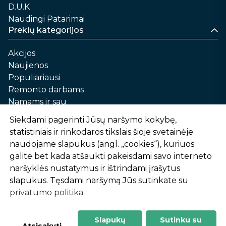
D.U.K
Naudingi Patarimai
Prekių kategorijos
Akcijos
Naujienos
Populiariausi
Remonto darbams
Namams ir sau
Automobilių priežiūrai
Siekdami pagerinti Jūsų naršymo kokybę,
Sodui ir daržui
statistiniais ir rinkodaros tikslais šioje svetainėje
Informacija
naudojame slapukus (angl. „cookies“), kuriuos
galite bet kada atšaukti pakeisdami savo interneto
Apie mus
naršyklės nustatymus ir ištrindami įrašytus
Prekių pirkimo – pardavimo taisyklės
slapukus. Tęsdami naršymą Jūs sutinkate su
Prekių pristatymas ir atsiėmimas
privatumo politika
Garantinis aptarnavimas ir prekių grąžinimas
Privatumo politika
Slapukų
Sutinku su
-
1
2
%
n
u
o
l
a
i
d