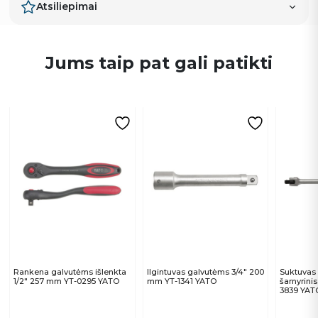
Atsiliepimai
Jums taip pat gali patikti
Rankena galvutėms išlenkta
Ilgintuvas galvutėms 3/4″ 200
Suktuvas
1/2″ 257 mm YT-0295 YATO
mm YT-1341 YATO
šarnyrini
3839 YAT