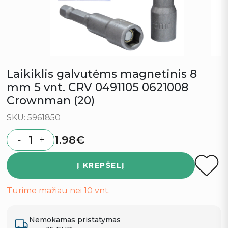
Laikiklis galvutėms magnetinis 8
mm 5 vnt. CRV 0491105 0621008
Crownman (20)
SKU: 5961850
1.98
€
-
+
Quantity
Į KREPŠELĮ
Turime mažiau nei 10 vnt.
Nemokamas pristatymas