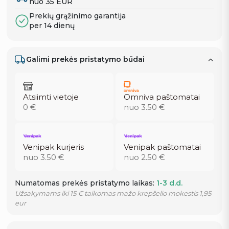
nuo 35 EUR
Prekių grąžinimo garantija
per 14 dienų
Galimi prekės pristatymo būdai
Atsiimti vietoje
Omniva paštomatai
0 €
nuo 3.50 €
Venipak kurjeris
Venipak paštomatai
nuo 3.50 €
nuo 2.50 €
Numatomas prekės pristatymo laikas:
1-3 d.d.
Užsakymams iki 15 € taikomas mažo krepšelio mokestis 1,95
eur