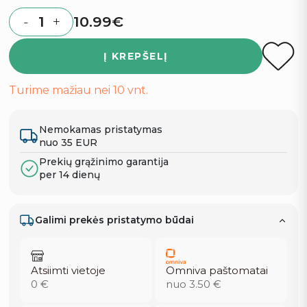
10.99
€
-
+
Quantity
Į KREPŠELĮ
Turime mažiau nei 10 vnt.
Nemokamas pristatymas
nuo 35 EUR
Prekių grąžinimo garantija
per 14 dienų
Galimi prekės pristatymo būdai
Atsiimti vietoje
Omniva paštomatai
0 €
nuo 3.50 €