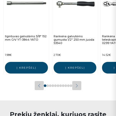
Ilgintuvas galvutėms 3/8″ 152
Rankena galvutėms
Rankena 
mm CrV YT-3844 YATO
gumuota 1/2″ 250 mm juoda
teleskop
53540
0299 YA
1.98
€
2.70
€
14.52
€
Į KREPŠELĮ
Į KREPŠELĮ
Į
Prekių ženklai, kuriuos rasite