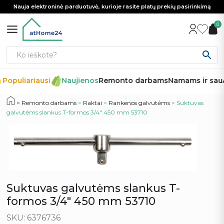
Nauja elektroninė parduotuvė, kurioje rasite platų prekių pasirinkimą
0
Populiariausi
Naujienos
Remonto darbams
Namams ir sau
Remonto darbams
>
Raktai
>
Rankenos galvutėms
> Suktuvas
galvutėms slankus T-formos 3/4″ 450 mm 53710
Suktuvas galvutėms slankus T-
formos 3/4″ 450 mm 53710
SKU: 6376736