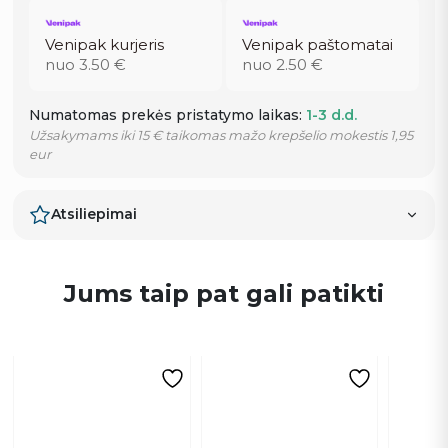
Venipak kurjeris
Venipak paštomatai
nuo 3.50 €
nuo 2.50 €
Numatomas prekės pristatymo laikas:
1-3 d.d.
Užsakymams iki 15 € taikomas mažo krepšelio mokestis 1,95
eur
Atsiliepimai
Jums taip pat gali patikti