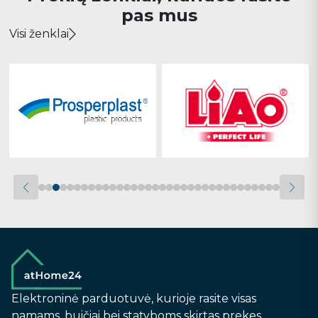
pas mus
Visi ženklai
Elektroninė parduotuvė, kurioje rasite visas
namams, buičiai bei statyboms skirtas prekes.