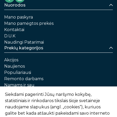
Nuorodos
Mano paskyra
Mano pamėgtos prekės
Kontaktai
D.U.K
Naudingi Patarimai
Prekių kategorijos
Akcijos
Naujienos
Populiariausi
Remonto darbams
Namams ir sau
Automobilių priežiūrai
Siekdami pagerinti Jūsų naršymo kokybę,
Sodui ir daržui
statistiniais ir rinkodaros tikslais šioje svetainėje
Informacija
naudojame slapukus (angl. „cookies“), kuriuos
galite bet kada atšaukti pakeisdami savo interneto
Apie mus