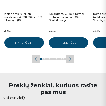
Kotas grėbliui/šluotai
Kotas kastuvui su Y formos
Kotas grėb
(neklijuotas) D28 120 cm 032
metaliniu porankiu 90 cm
(neklijuo
Slovakija (10)
99413 Lenkija
Slovakija 
2.19
€
5.35
€
3.69
€
Į KREPŠELĮ
Į KREPŠELĮ
Į
Prekių ženklai, kuriuos rasite
pas mus
Visi ženklai