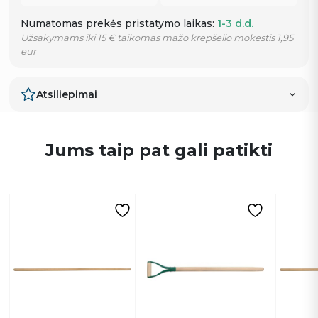
Numatomas prekės pristatymo laikas:
1-3 d.d.
Užsakymams iki 15 € taikomas mažo krepšelio mokestis 1,95
eur
Atsiliepimai
Jums taip pat gali patikti