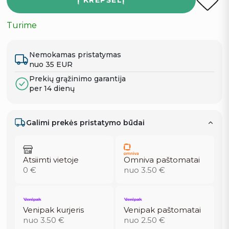
Į KREPŠELĮ
Turime
Nemokamas pristatymas
nuo 35 EUR
Prekių grąžinimo garantija
per 14 dienų
Galimi prekės pristatymo būdai
Atsiimti vietoje
Omniva paštomatai
0 €
nuo 3.50 €
Venipak kurjeris
Venipak paštomatai
nuo 3.50 €
nuo 2.50 €