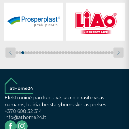
Elektroninė parduotuvė, kurioje rasite visas
namams, buičiai bei statyboms skirtas prekes.
+370 608 32 314
info@athome24.lt