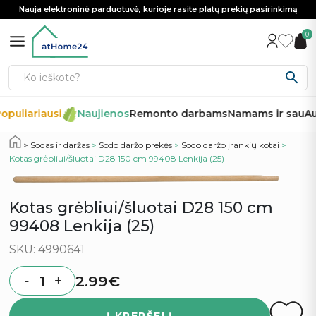
Nauja elektroninė parduotuvė, kurioje rasite platų prekių pasirinkimą
0
opuliariausi
Naujienos
Remonto darbams
Namams ir sau
Au
Sodas ir daržas
>
Sodo daržo prekės
>
Sodo daržo įrankių kotai
>
Kotas grėbliui/šluotai D28 150 cm 99408 Lenkija (25)
Kotas grėbliui/šluotai D28 150 cm
99408 Lenkija (25)
SKU: 4990641
2.99
€
-
+
Quantity