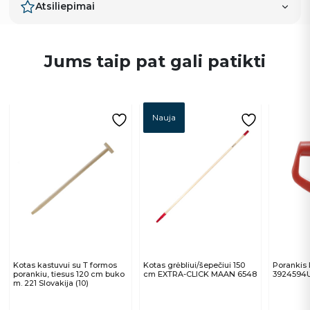
Atsiliepimai
Jums taip pat gali patikti
Nauja
Kotas kastuvui su T formos
Kotas grėbliui/šepečiui 150
Porankis 
porankiu, tiesus 120 cm buko
cm EXTRA-CLICK MAAN 6548
3924594
m. 221 Slovakija (10)