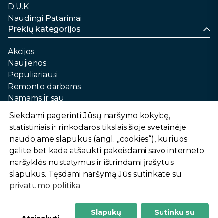
D.U.K
Naudingi Patarimai
Prekių kategorijos
Akcijos
Naujienos
Populiariausi
Remonto darbams
Namams ir sau
Automobilių priežiūrai
Siekdami pagerinti Jūsų naršymo kokybę,
Sodui ir daržui
statistiniais ir rinkodaros tikslais šioje svetainėje
Informacija
naudojame slapukus (angl. „cookies“), kuriuos
galite bet kada atšaukti pakeisdami savo interneto
Apie mus
naršyklės nustatymus ir ištrindami įrašytus
Prekių pirkimo – pardavimo taisyklės
slapukus. Tęsdami naršymą Jūs sutinkate su
Prekių pristatymas ir atsiėmimas
privatumo politika
Garantinis aptarnavimas ir prekių grąžinimas
Privatumo politika
Slapukų
Sutinku su
-
1
2
%
n
u
o
l
a
i
d