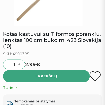
Kotas kastuvui su T formos porankiu,
lenktas 100 cm buko m. 423 Slovakija
(10)
SKU: 4990385
2.99
€
-
+
Quantity
Į KREPŠELĮ
Turime
Nemokamas pristatymas