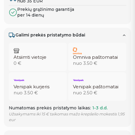
nuo 35 EUR
Prekių grąžinimo garantija
per 14 dienų
Galimi prekės pristatymo būdai
Atsiimti vietoje
Omniva paštomatai
0 €
nuo 3.50 €
Venipak kurjeris
Venipak paštomatai
nuo 3.50 €
nuo 2.50 €
Numatomas prekės pristatymo laikas:
1-3 d.d.
Užsakymams iki 15 € taikomas mažo krepšelio mokestis 1,95
eur