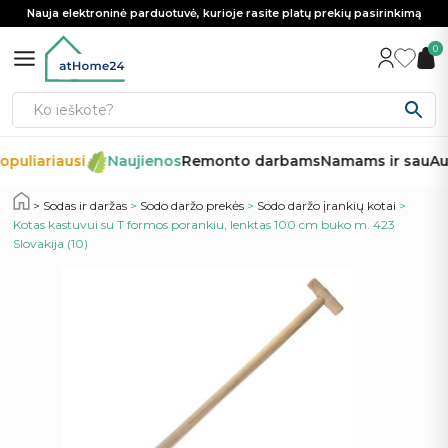
Nauja elektroninė parduotuvė, kurioje rasite platų prekių pasirinkimą
0
puliariausi
Naujienos
Remonto darbams
Namams ir sau
Aut
Sodas ir daržas
>
Sodo daržo prekės
>
Sodo daržo įrankių kotai
>
Kotas kastuvui su T formos porankiu, lenktas 100 cm buko m. 423
Slovakija (10)