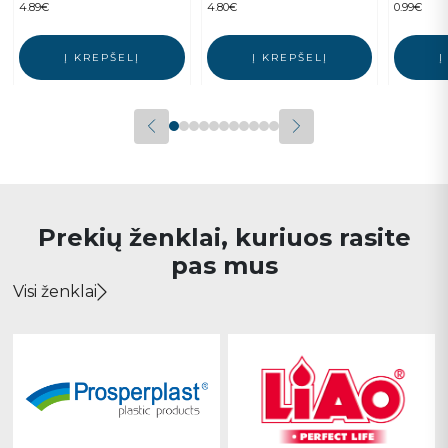
4.89
€
4.80
€
0.99
€
Į KREPŠELĮ
Į KREPŠELĮ
Į
Prekių ženklai, kuriuos rasite
pas mus
Visi ženklai