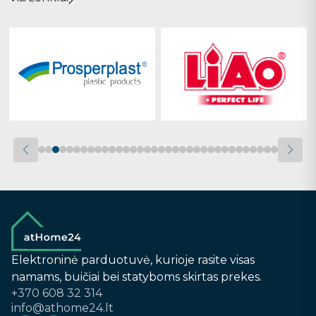
Elektroninė parduotuvė, kurioje rasite visas
namams, buičiai bei statyboms skirtas prekes.
+370 608 32 314
info@athome24.lt