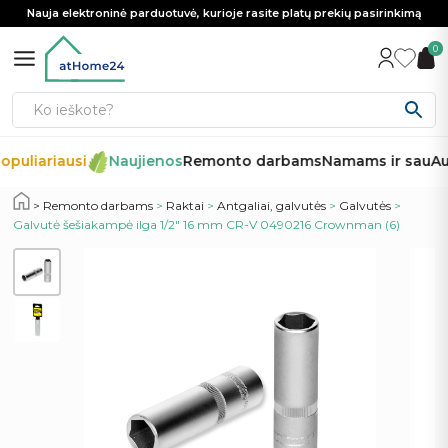
Nauja elektroninė parduotuvė, kurioje rasite platų prekių pasirinkimą
0
opuliariausi
Naujienos
Remonto darbams
Namams ir sau
Au
Remonto darbams
>
Raktai
>
Antgaliai, galvutės
>
Galvutės
>
Galvutė šešiakampė ilga 1/2″ 16 mm CR-V 0490216 Crownman (6)