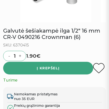
Galvutė šešiakampė ilga 1/2″ 16 mm
CR-V 0490216 Crownman (6)
SKU: 6370415
1.90
€
-
+
Quantity
Į KREPŠELĮ
Turime
Nemokamas pristatymas
nuo 35 EUR
Prekių grąžinimo garantija