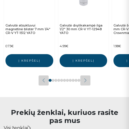
Galvutė atsuktuvui
Galvutė dvylikakampė ilga
Galvutė š
magnetinė blister 7 mm 1/4″
1/2″ 30 mm CR-V YT-12948
mm CR-V
CR-V YT-1512 YATO
YATO
Crownman
0.73
€
4.99
€
1.98
€
Į KREPŠELĮ
Į KREPŠELĮ
Į
Prekių ženklai, kuriuos rasite
pas mus
Visi ženklai