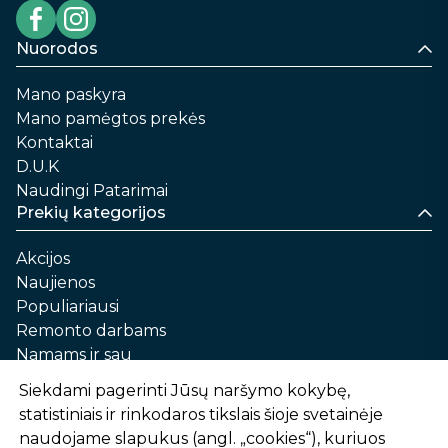
Nuorodos
Mano paskyra
Mano pamėgtos prekės
Kontaktai
D.U.K
Naudingi Patarimai
Prekių kategorijos
Akcijos
Naujienos
Populiariausi
Remonto darbams
Namams ir sau
Automobilių priežiūrai
Siekdami pagerinti Jūsų naršymo kokybę,
Sodui ir daržui
statistiniais ir rinkodaros tikslais šioje svetainėje
Informacija
naudojame slapukus (angl. „cookies“), kuriuos