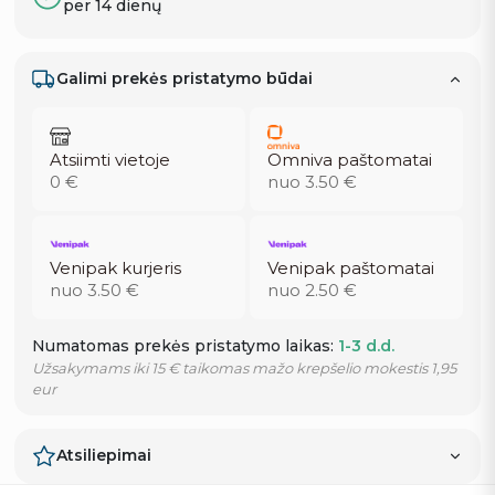
per 14 dienų
Galimi prekės pristatymo būdai
Atsiimti vietoje
Omniva paštomatai
0 €
nuo 3.50 €
Venipak kurjeris
Venipak paštomatai
nuo 3.50 €
nuo 2.50 €
Numatomas prekės pristatymo laikas:
1-3 d.d.
Užsakymams iki 15 € taikomas mažo krepšelio mokestis 1,95
eur
Atsiliepimai