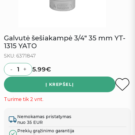
Galvutė šešiakampė 3/4″ 35 mm YT-
1315 YATO
SKU: 6371847
5.99
€
-
+
Quantity
Į KREPŠELĮ
Turime tik 2 vnt.
Nemokamas pristatymas
nuo 35 EUR
Prekių grąžinimo garantija