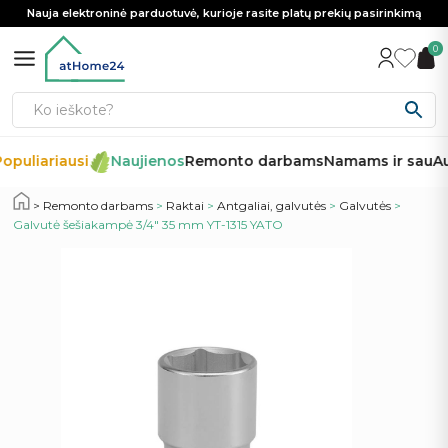
Nauja elektroninė parduotuvė, kurioje rasite platų prekių pasirinkimą
0
opuliariausi
Naujienos
Remonto darbams
Namams ir sau
Au
Remonto darbams
>
Raktai
>
Antgaliai, galvutės
>
Galvutės
>
Galvutė šešiakampė 3/4″ 35 mm YT-1315 YATO