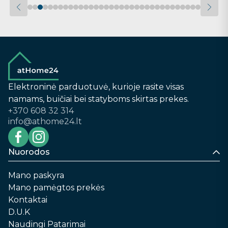
Elektroninė parduotuvė, kurioje rasite visas
namams, buičiai bei statyboms skirtas prekes.
+370 608 32 314
info@athome24.lt
Nuorodos
Mano paskyra
Mano pamėgtos prekės
Kontaktai
D.U.K
Naudingi Patarimai