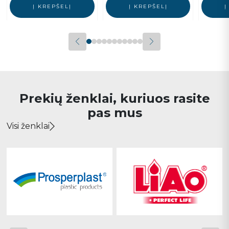
Į KREPŠELĮ
Į KREPŠELĮ
Į
Prekių ženklai, kuriuos rasite
pas mus
Visi ženklai