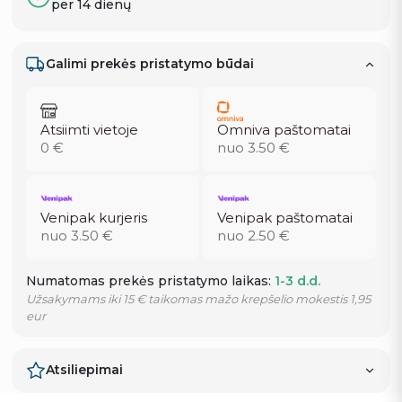
per 14 dienų
Galimi prekės pristatymo būdai
Atsiimti vietoje
Omniva paštomatai
0 €
nuo 3.50 €
Venipak kurjeris
Venipak paštomatai
nuo 3.50 €
nuo 2.50 €
Numatomas prekės pristatymo laikas:
1-3 d.d.
Užsakymams iki 15 € taikomas mažo krepšelio mokestis 1,95
eur
Atsiliepimai