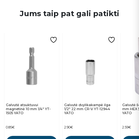
Jums taip pat gali patikti
Galvutė atsuktuvui
Galvutė dvylikakampė ilga
Galvutė š
magnetinė 10 mm 1/4″ YT-
1/2″ 22 mm CR-V YT-12944
mm HEX 
1505 YATO
YATO
YATO
0.85
€
2.90
€
2.59
€