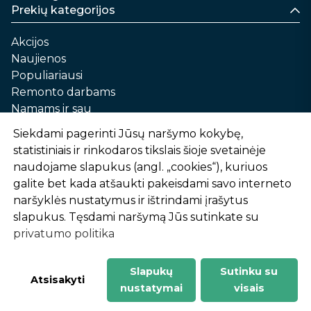
Prekių kategorijos
Akcijos
Naujienos
Populiariausi
Remonto darbams
Namams ir sau
Automobilių priežiūrai
Siekdami pagerinti Jūsų naršymo kokybę,
Sodui ir daržui
statistiniais ir rinkodaros tikslais šioje svetainėje
Informacija
naudojame slapukus (angl. „cookies“), kuriuos
galite bet kada atšaukti pakeisdami savo interneto
Apie mus
naršyklės nustatymus ir ištrindami įrašytus
Prekių pirkimo – pardavimo taisyklės
slapukus. Tęsdami naršymą Jūs sutinkate su
Prekių pristatymas ir atsiėmimas
privatumo politika
Garantinis aptarnavimas ir prekių grąžinimas
Privatumo politika
Slapukų
Sutinku su
-
1
2
%
n
u
o
l
a
i
d
a
Atsisakyti
nustatymai
visais
AtHome24.lt © 2026 Visos teisės saugomos