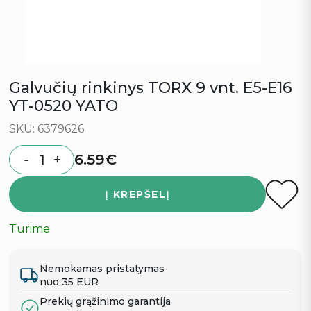
Galvučių rinkinys TORX 9 vnt. E5-E16
YT-0520 YATO
SKU: 6379626
6.59
€
-
+
Quantity
Į KREPŠELĮ
Turime
Nemokamas pristatymas
nuo 35 EUR
Prekių grąžinimo garantija