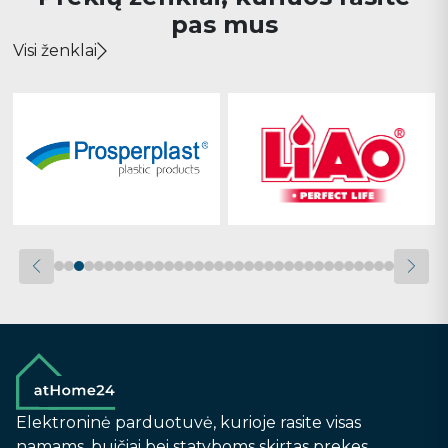
pas mus
Visi ženklai
Elektroninė parduotuvė, kurioje rasite visas
namams, buičiai bei statyboms skirtas prekes.