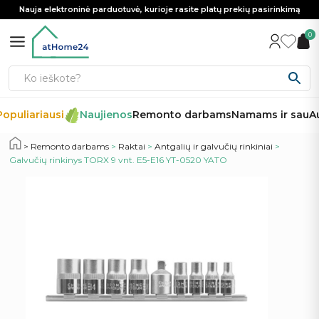
Nauja elektroninė parduotuvė, kurioje rasite platų prekių pasirinkimą
0
opuliariausi
Naujienos
Remonto darbams
Namams ir sau
Au
Remonto darbams
>
Raktai
>
Antgalių ir galvučių rinkiniai
>
Galvučių rinkinys TORX 9 vnt. E5-E16 YT-0520 YATO