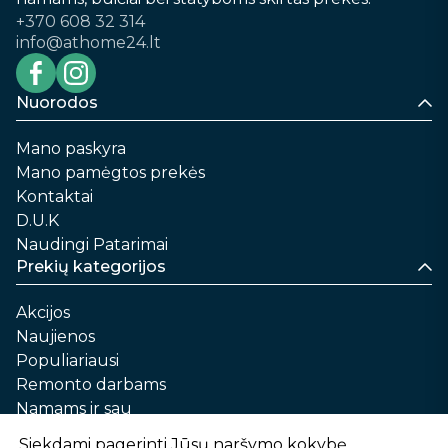
+370 608 32 314
info@athome24.lt
Nuorodos
Mano paskyra
Mano pamėgtos prekės
Kontaktai
D.U.K
Naudingi Patarimai
Prekių kategorijos
Akcijos
Naujienos
Populiariausi
Remonto darbams
Namams ir sau
Automobilių priežiūrai
Siekdami pagerinti Jūsų naršymo kokybę,