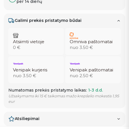
per 14 dienų
Galimi prekės pristatymo būdai
Atsiimti vietoje
Omniva paštomatai
0 €
nuo 3.50 €
Venipak kurjeris
Venipak paštomatai
nuo 3.50 €
nuo 2.50 €
Numatomas prekės pristatymo laikas:
1-3 d.d.
Užsakymams iki 15 € taikomas mažo krepšelio mokestis 1,95
eur
Atsiliepimai