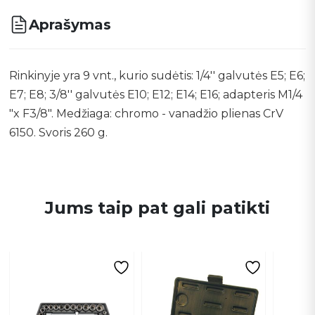
Aprašymas
Rinkinyje yra 9 vnt., kurio sudėtis: 1/4'' galvutės E5; E6;
E7; E8; 3/8'' galvutės E10; E12; E14; E16; adapteris M1/4
"x F3/8". Medžiaga: chromo - vanadžio plienas CrV
6150. Svoris 260 g.
Jums taip pat gali patikti