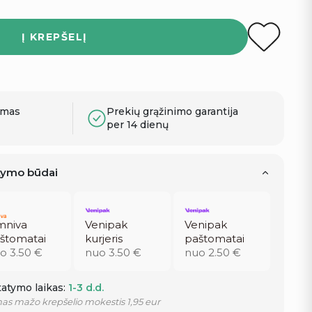
Į KREPŠELĮ
ymas
Prekių grąžinimo garantija
per 14 dienų
atymo būdai
niva
Venipak
Venipak
štomatai
kurjeris
paštomatai
o 3.50 €
nuo 3.50 €
nuo 2.50 €
atymo laikas:
1-3 d.d.
as mažo krepšelio mokestis 1,95 eur