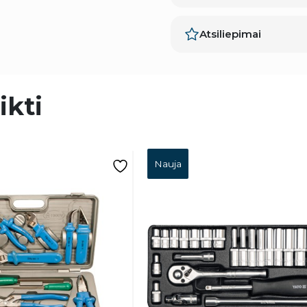
Atsiliepimai
ikti
Nauja