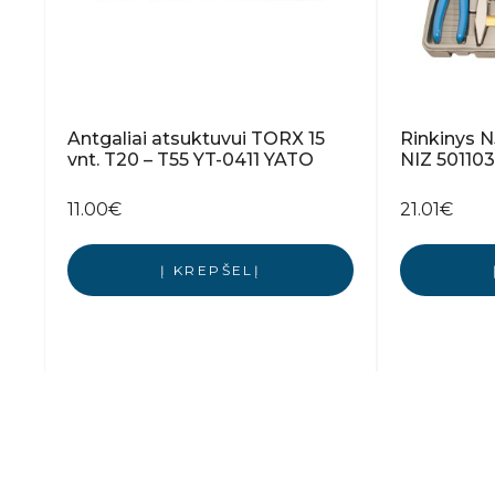
Antgaliai atsuktuvui TORX 15
Rinkinys N
vnt. T20 – T55 YT-0411 YATO
NIZ 501103
11.00
€
21.01
€
Į KREPŠELĮ