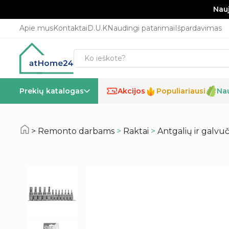
Nauj
Apie mus
Kontaktai
D.U.K
Naudingi patarimai
Išpardavimas
Prekių katalogas
Akcijos
Populiariausi
Na
%
Remonto darbams
>
Raktai
>
Antgalių ir galvuči