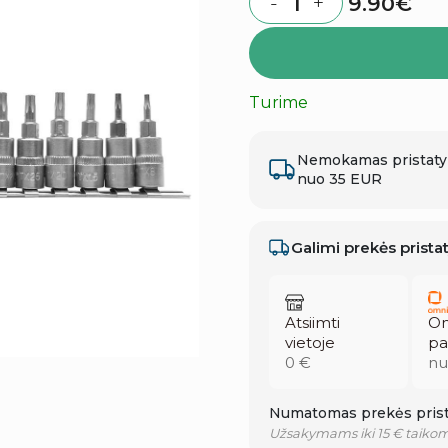
9.90
€
-
+
Quantity
Turime
Nemokamas pristat
nuo 35 EUR
Galimi prekės prist
Atsiimti
Om
vietoje
pa
0 €
nu
Numatomas prekės prist
Užsakymams iki 15 € taikom