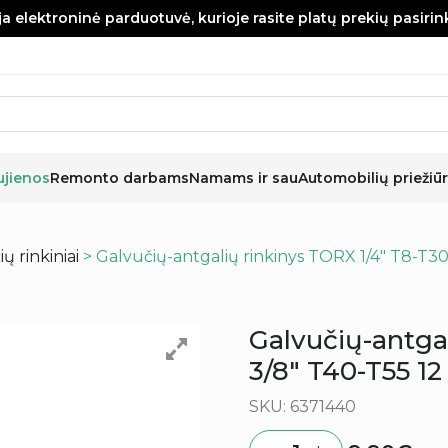
a elektroninė parduotuvė, kurioje rasite platų prekių pasiri
ujienos
Remonto darbams
Namams ir sau
Automobilių priežiūr
ų rinkiniai
> Galvučių-antgalių rinkinys TORX 1/4″ T8-T30
Galvučių-antga
3/8″ T40-T55 1
SKU: 6371440