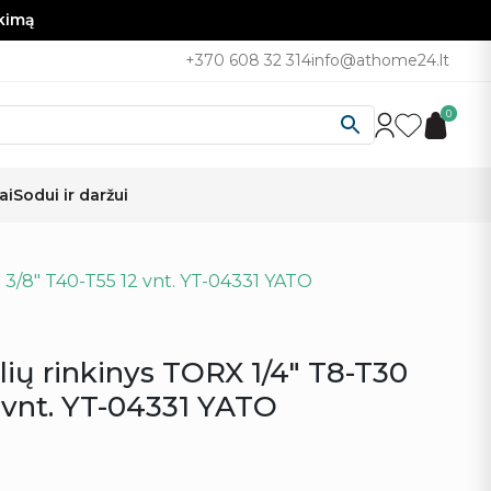
nkimą
+370 608 32 314
info@athome24.lt
0
ai
Sodui ir daržui
 3/8″ T40-T55 12 vnt. YT-04331 YATO
lių rinkinys TORX 1/4″ T8-T30
2 vnt. YT-04331 YATO