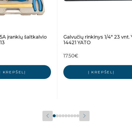
5A įrankių šaltkalvio
Galvučių rinkinys 1/4″ 23 vnt. 
13
14421 YATO
17.50
€
Į KREPŠELĮ
Į KREPŠELĮ