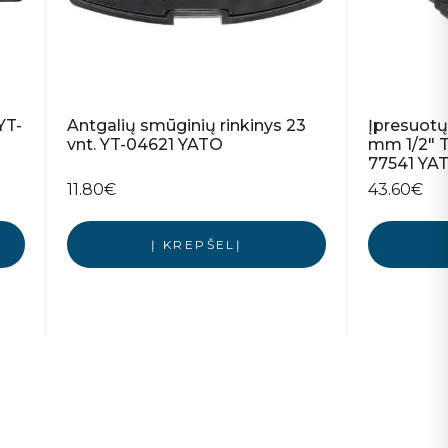
YT-
Antgalių smūginių rinkinys 23
Įpresuotų 
vnt. YT-04621 YATO
mm 1/2″ T-
77541 YA
11.80
€
43.60
€
Į KREPŠELĮ