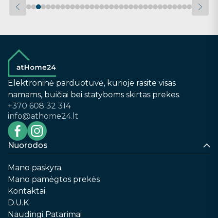
Elektroninė parduotuvė, kurioje rasite visas
namams, buičiai bei statyboms skirtas prekes.
+370 608 32 314
info@athome24.lt
Nuorodos
Mano paskyra
Mano pamėgtos prekės
Kontaktai
D.U.K
Naudingi Patarimai