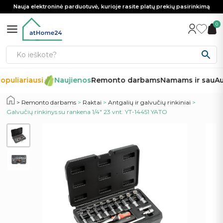
Nauja elektroninė parduotuvė, kurioje rasite platų prekių pasirinkimą
0
opuliariausi
Naujienos
Remonto darbams
Namams ir sau
Au
Remonto darbams
>
Raktai
>
Antgalių ir galvučių rinkiniai
>
Galvučių rinkinys su rankena 1/4″ 23 vnt. YT-14451 YATO