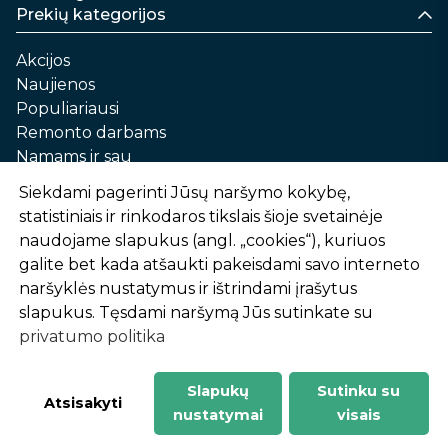
Prekių kategorijos
Akcijos
Naujienos
Populiariausi
Remonto darbams
Namams ir sau
Automobilių priežiūrai
Siekdami pagerinti Jūsų naršymo kokybę,
Sodui ir daržui
statistiniais ir rinkodaros tikslais šioje svetainėje
Informacija
naudojame slapukus (angl. „cookies“), kuriuos
galite bet kada atšaukti pakeisdami savo interneto
Apie mus
naršyklės nustatymus ir ištrindami įrašytus
Prekių pirkimo – pardavimo taisyklės
slapukus. Tęsdami naršymą Jūs sutinkate su
Prekių pristatymas ir atsiėmimas
privatumo politika
Garantinis aptarnavimas ir prekių grąžinimas
Privatumo politika
Slapukų
Sutinku su
-
1
2
%
n
u
o
l
a
i
d
a
Atsisakyti
nustatymai
visais
AtHome24.lt © 2026 Visos teisės saugomos