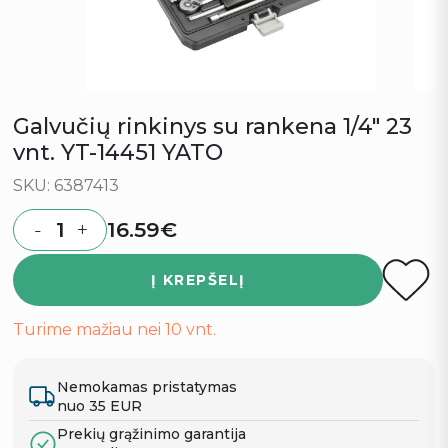
Galvučių rinkinys su rankena 1/4″ 23
vnt. YT-14451 YATO
SKU: 6387413
16.59
€
-
+
Quantity
Į KREPŠELĮ
Turime mažiau nei 10 vnt.
Nemokamas pristatymas
nuo 35 EUR
Prekių grąžinimo garantija