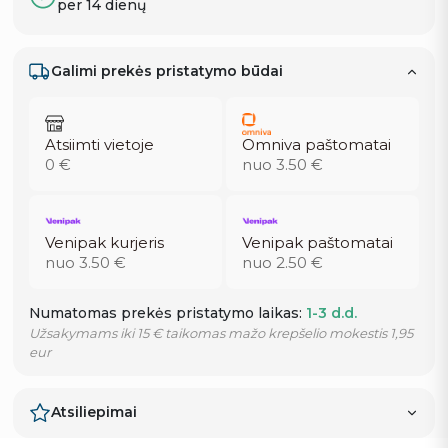
per 14 dienų
Galimi prekės pristatymo būdai
Atsiimti vietoje
Omniva paštomatai
0 €
nuo 3.50 €
Venipak kurjeris
Venipak paštomatai
nuo 3.50 €
nuo 2.50 €
Numatomas prekės pristatymo laikas:
1-3 d.d.
Užsakymams iki 15 € taikomas mažo krepšelio mokestis 1,95
eur
Atsiliepimai