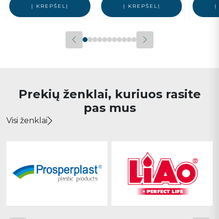
Į KREPŠELĮ
Į KREPŠELĮ
Į
Prekių ženklai, kuriuos rasite
pas mus
Visi ženklai