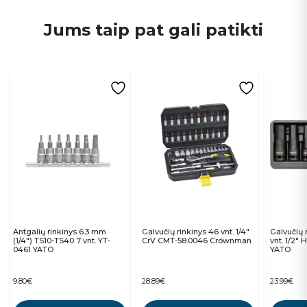
Jums taip pat gali patikti
Antgalių rinkinys 6.3 mm
Galvučių rinkinys 46 vnt. 1/4″
Galvučių 
(1/4″) TS10-TS40 7 vnt. YT-
CrV CMT-58.0046 Crownman
vnt. 1/2″
0461 YATO
YATO
9.80
€
28.89
€
23.99
€