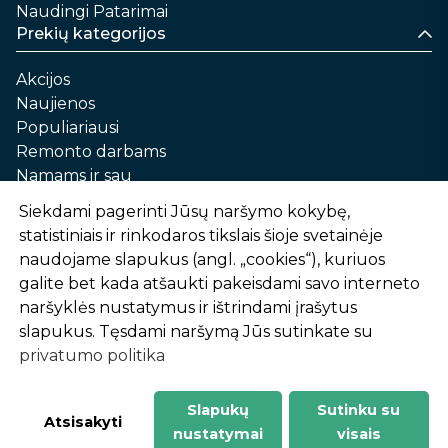
Naudingi Patarimai
Prekių kategorijos
Akcijos
Naujienos
Populiariausi
Remonto darbams
Namams ir sau
Automobilių priežiūrai
Siekdami pagerinti Jūsų naršymo kokybę,
Sodui ir daržui
statistiniais ir rinkodaros tikslais šioje svetainėje
Informacija
naudojame slapukus (angl. „cookies“), kuriuos
galite bet kada atšaukti pakeisdami savo interneto
Apie mus
naršyklės nustatymus ir ištrindami įrašytus
Prekių pirkimo – pardavimo taisyklės
slapukus. Tęsdami naršymą Jūs sutinkate su
Prekių pristatymas ir atsiėmimas
privatumo politika
Garantinis aptarnavimas ir prekių grąžinimas
Privatumo politika
Slapukų
Sutinku su
-
1
2
%
n
u
o
l
a
i
d
a
Atsisakyti
nustatymai
visais
AtHome24.lt © 2026 Visos teisės saugomos