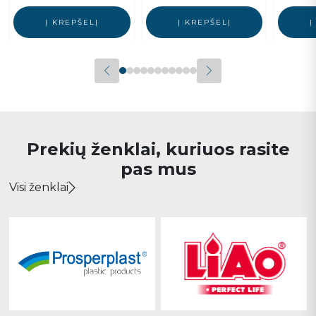
Į KREPŠELĮ
Į KREPŠELĮ
Į
Prekių ženklai, kuriuos rasite
pas mus
Visi ženklai