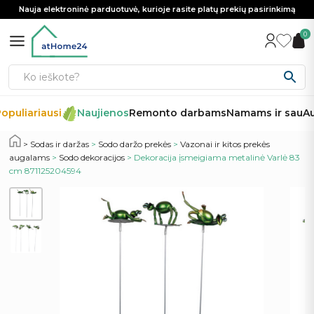
Nauja elektroninė parduotuvė, kurioje rasite platų prekių pasirinkimą
0
opuliariausi
Naujienos
Remonto darbams
Namams ir sau
Au
Sodas ir daržas
>
Sodo daržo prekės
>
Vazonai ir kitos prekės
augalams
>
Sodo dekoracijos
> Dekoracija įsmeigiama metalinė Varlė 83
cm 871125204594