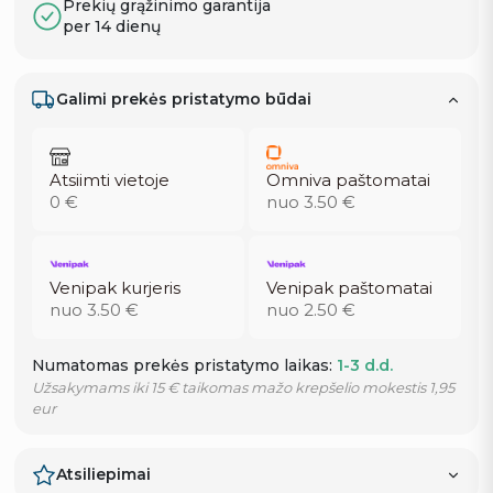
Prekių grąžinimo garantija
per 14 dienų
Galimi prekės pristatymo būdai
Atsiimti vietoje
Omniva paštomatai
0 €
nuo 3.50 €
Venipak kurjeris
Venipak paštomatai
nuo 3.50 €
nuo 2.50 €
Numatomas prekės pristatymo laikas:
1-3 d.d.
Užsakymams iki 15 € taikomas mažo krepšelio mokestis 1,95
eur
Atsiliepimai