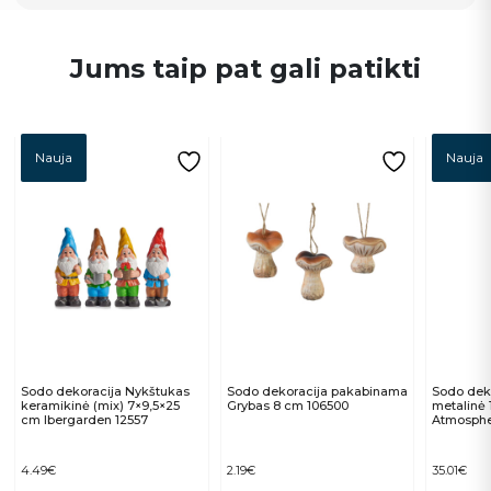
Jums taip pat gali patikti
Nauja
Nauja
Sodo dekoracija Nykštukas
Sodo dekoracija pakabinama
Sodo dek
keramikinė (mix) 7×9,5×25
Grybas 8 cm 106500
metalinė
cm Ibergarden 12557
Atmosphe
4.49
€
2.19
€
35.01
€