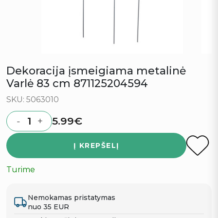
Dekoracija įsmeigiama metalinė
Varlė 83 cm 871125204594
SKU: 5063010
5.99
€
-
+
Quantity
Į KREPŠELĮ
Turime
Nemokamas pristatymas
nuo 35 EUR