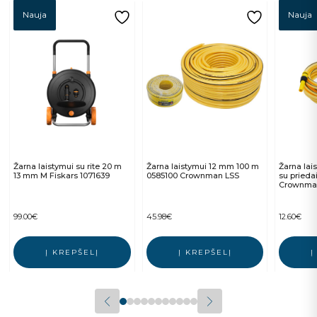
Nauja
Nauja
Žarna laistymui su rite 20 m
Žarna laistymui 12 mm 100 m
Žarna lai
13 mm M Fiskars 1071639
0585100 Crownman LSS
su prieda
Crownma
99.00
€
45.98
€
12.60
€
Į KREPŠELĮ
Į KREPŠELĮ
Į