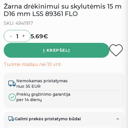
Žarna drėkinimui su skylutėmis 15 m
D16 mm LSS 89361 FLO
SKU: 4941917
5.69
€
-
+
Quantity
Į KREPŠELĮ
Turime mažiau nei 10 vnt.
Nemokamas pristatymas
nuo 35 EUR
Prekių grąžinimo garantija
per 14 dienų
Galimi prekės pristatymo būdai