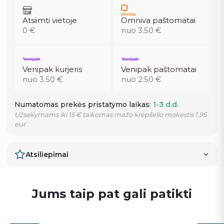
Atsiimti vietoje
Omniva paštomatai
0 €
nuo 3.50 €
Venipak kurjeris
Venipak paštomatai
nuo 3.50 €
nuo 2.50 €
Numatomas prekės pristatymo laikas:
1-3 d.d.
Užsakymams iki 15 € taikomas mažo krepšelio mokestis 1,95
eur
Atsiliepimai
Jums taip pat gali patikti