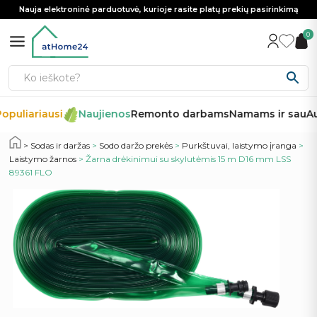
Nauja elektroninė parduotuvė, kurioje rasite platų prekių pasirinkimą
0
opuliariausi
Naujienos
Remonto darbams
Namams ir sau
Au
Sodas ir daržas
>
Sodo daržo prekės
>
Purkštuvai, laistymo įranga
>
Laistymo žarnos
> Žarna drėkinimui su skylutėmis 15 m D16 mm LSS
89361 FLO