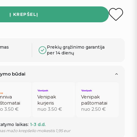
Į KREPŠELĮ
ymas
Prekių grąžinimo garantija
per 14 dienų
atymo būdai
niva
Venipak
Venipak
štomatai
kurjeris
paštomatai
o 3.50 €
nuo 3.50 €
nuo 2.50 €
atymo laikas:
1-3 d.d.
as mažo krepšelio mokestis 1,95 eur