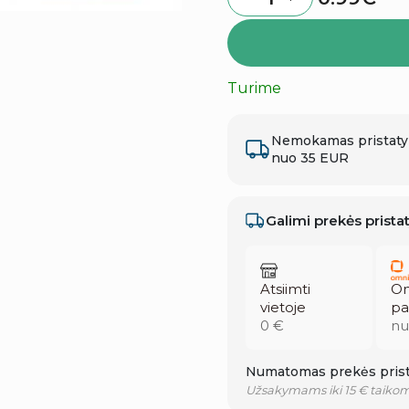
Quantity
Turime
Nemokamas pristat
nuo 35 EUR
Galimi prekės prist
Atsiimti
Om
vietoje
pa
0 €
nu
Numatomas prekės prist
Užsakymams iki 15 € taikom