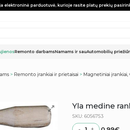
a elektroninė parduotuvė, kurioje rasite platų prekių pasiri
ujienos
Remonto darbams
Namams ir sau
Automobilių priežiūr
kams
>
Remonto įrankiai ir prietaisai
>
Magnetiniai įrankiai, 
Yla medine ran
SKU: 6056753
0.99
€
-
+