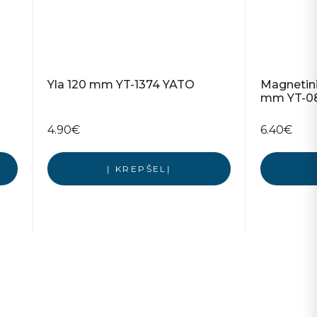
Yla 120 mm YT-1374 YATO
Magnetinis
mm YT-0
4.90
€
6.40
€
Į KREPŠELĮ