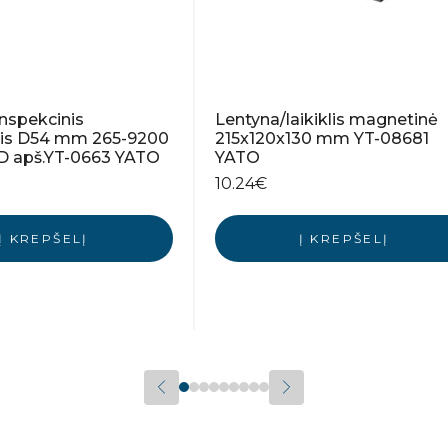
inspekcinis
Lentyna/laikiklis magnetinė
nis D54 mm 265-9200
215x120x130 mm YT-08681
 apš.YT-0663 YATO
YATO
10.24
€
Į KREPŠELĮ
Į KREPŠELĮ