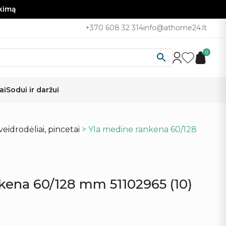
nkimą
+370 608 32 314
info@athome24.lt
0
ai
Sodui ir daržui
veidrodėliai, pincetai
> Yla medine rankena 60/128
kena 60/128 mm 51102965 (10)