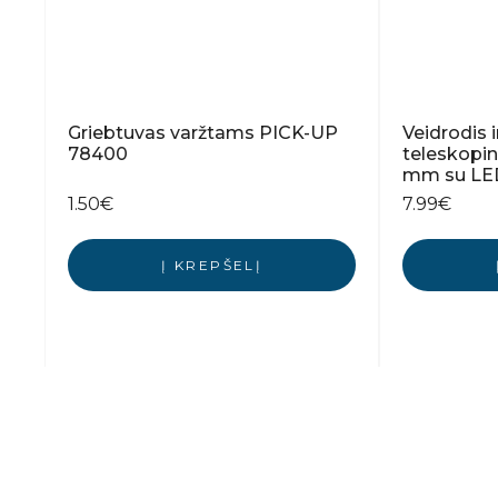
Griebtuvas varžtams PICK-UP
Veidrodis 
78400
teleskopi
mm su LED
1.50
€
7.99
€
Į KREPŠELĮ