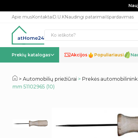
Nauj
Apie mus
Kontaktai
D.U.K
Naudingi patarimai
Išpardavimas
Prekių katalogas
Akcijos
Populiariausi
Na
%
Automobilių priežiūrai
>
Prekės automobilinin
mm 51102965 (10)