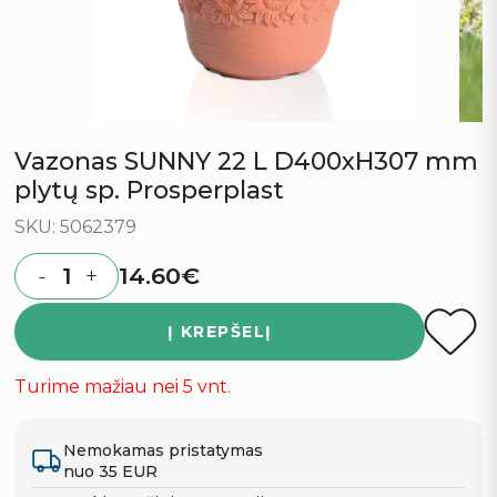
Vazonas SUNNY 22 L D400xH307 mm
plytų sp. Prosperplast
SKU: 5062379
14.60
€
-
+
Quantity
Į KREPŠELĮ
Turime mažiau nei 5 vnt.
Nemokamas pristatymas
nuo 35 EUR