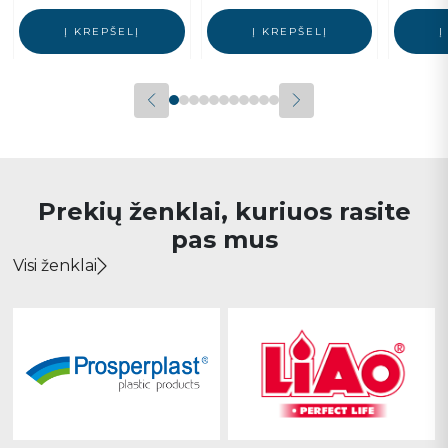
Į KREPŠELĮ
Į KREPŠELĮ
Į
Prekių ženklai, kuriuos rasite
pas mus
Visi ženklai