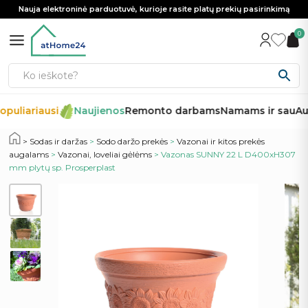
Nauja elektroninė parduotuvė, kurioje rasite platų prekių pasirinkimą
0
puliariausi
Naujienos
Remonto darbams
Namams ir sau
Aut
Sodas ir daržas
>
Sodo daržo prekės
>
Vazonai ir kitos prekės
augalams
>
Vazonai, loveliai gėlėms
> Vazonas SUNNY 22 L D400xH307
mm plytų sp. Prosperplast