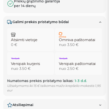
Prekių grąžinimo garantija
per 14 dienų
Galimi prekės pristatymo būdai
Atsiimti vietoje
Omniva paštomatai
0 €
nuo 3.50 €
Venipak kurjeris
Venipak paštomatai
nuo 3.50 €
nuo 2.50 €
Numatomas prekės pristatymo laikas:
1-3 d.d.
Užsakymams iki 15 € taikomas mažo krepšelio mokestis 1,95
eur
Atsiliepimai