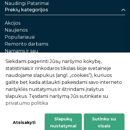
Naudingi Patarimai
Prekių kategorijos
Akcijos
Naujienos
Populiariausi
Remonto darbams
Namams ir sau
Automobilių priežiūrai
Siekdami pagerinti Jūsų naršymo kokybę,
Sodui ir daržui
statistiniais ir rinkodaros tikslais šioje svetainėje
Informacija
naudojame slapukus (angl. „cookies“), kuriuos
galite bet kada atšaukti pakeisdami savo interneto
Apie mus
naršyklės nustatymus ir ištrindami įrašytus
Prekių pirkimo – pardavimo taisyklės
slapukus. Tęsdami naršymą Jūs sutinkate su
Prekių pristatymas ir atsiėmimas
privatumo politika
Garantinis aptarnavimas ir prekių grąžinimas
Privatumo politika
Slapukų
Sutinku su
-
1
2
%
n
u
o
l
a
i
d
a
Atsisakyti
nustatymai
visais
AtHome24.lt © 2026 Visos teisės saugomos