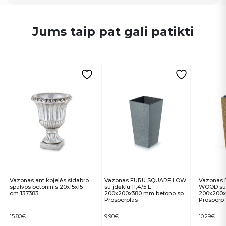
Jums taip pat gali patikti
Vazonas ant kojelės sidabro
Vazonas FURU SQUARE LOW
Vazonas
spalvos betoninis 20x15x15
su įdėklu 11,4/5 L
WOOD su į
cm 137383
200x200x380 mm betono sp.
200x200x
Prosperplas
Prosperp
15.80
€
9.90
€
10.29
€