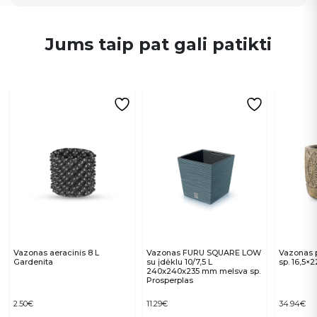
Jums taip pat gali patikti
Vazonas aeracinis 8 L
Vazonas FURU SQUARE LOW
Vazonas p
Gardenita
su įdėklu 10/7,5 L
sp. 16,5×
240x240x235 mm melsva sp.
Prosperplas
2.50
€
11.29
€
34.94
€