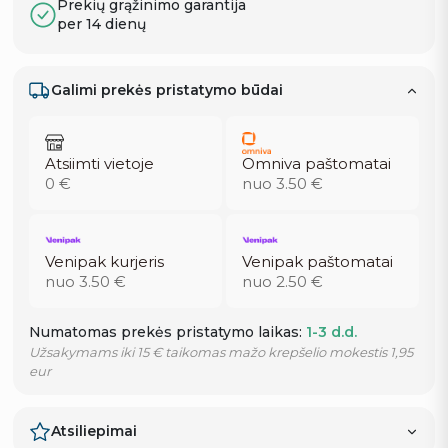
Prekių grąžinimo garantija
per 14 dienų
Galimi prekės pristatymo būdai
Atsiimti vietoje
Omniva paštomatai
0 €
nuo 3.50 €
Venipak kurjeris
Venipak paštomatai
nuo 3.50 €
nuo 2.50 €
Numatomas prekės pristatymo laikas:
1-3 d.d.
Užsakymams iki 15 € taikomas mažo krepšelio mokestis 1,95
eur
Atsiliepimai