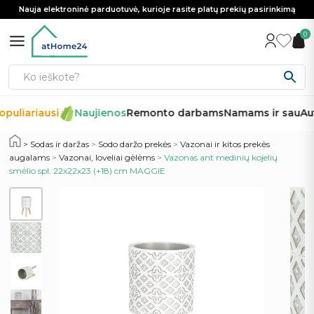
Nauja elektroninė parduotuvė, kurioje rasite platų prekių pasirinkimą
0
puliariausi
Naujienos
Remonto darbams
Namams ir sau
Aut
Sodas ir daržas
>
Sodo daržo prekės
>
Vazonai ir kitos prekės
augalams
>
Vazonai, loveliai gėlėms
> Vazonas ant medinių kojelių
smėlio spl. 22x22x23 (+18) cm MAGGIE