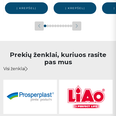
Į KREPŠELĮ
Į KREPŠELĮ
Į
Prekių ženklai, kuriuos rasite
pas mus
Visi ženklai