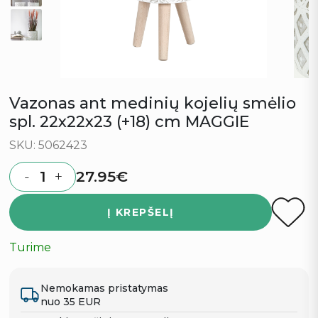
Vazonas ant medinių kojelių smėlio
spl. 22x22x23 (+18) cm MAGGIE
SKU: 5062423
27.95
€
-
+
Quantity
Į KREPŠELĮ
Turime
Nemokamas pristatymas
nuo 35 EUR