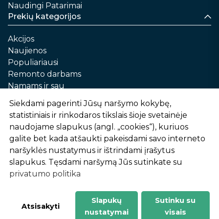
Naudingi Patarimai
Prekių kategorijos
Akcijos
Naujienos
Populiariausi
Remonto darbams
Namams ir sau
Automobilių priežiūrai
Siekdami pagerinti Jūsų naršymo kokybę,
Sodui ir daržui
statistiniais ir rinkodaros tikslais šioje svetainėje
Informacija
naudojame slapukus (angl. „cookies“), kuriuos
galite bet kada atšaukti pakeisdami savo interneto
Apie mus
naršyklės nustatymus ir ištrindami įrašytus
Prekių pirkimo – pardavimo taisyklės
slapukus. Tęsdami naršymą Jūs sutinkate su
Prekių pristatymas ir atsiėmimas
privatumo politika
Garantinis aptarnavimas ir prekių grąžinimas
Privatumo politika
Slapukų
Sutinku su
-
1
2
%
n
u
o
l
a
i
d
a
Atsisakyti
nustatymai
visais
AtHome24.lt © 2026 Visos teisės saugomos