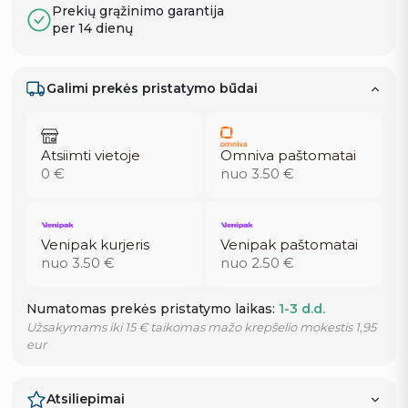
Prekių grąžinimo garantija
per 14 dienų
Galimi prekės pristatymo būdai
Atsiimti vietoje
Omniva paštomatai
0 €
nuo 3.50 €
Venipak kurjeris
Venipak paštomatai
nuo 3.50 €
nuo 2.50 €
Numatomas prekės pristatymo laikas:
1-3 d.d.
Užsakymams iki 15 € taikomas mažo krepšelio mokestis 1,95
eur
Atsiliepimai