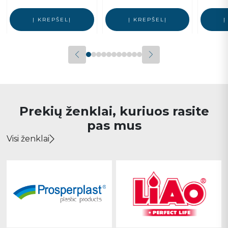
Į KREPŠELĮ
Į KREPŠELĮ
Į
Prekių ženklai, kuriuos rasite
pas mus
Visi ženklai