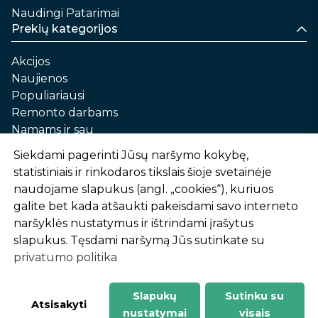
Naudingi Patarimai
Prekių kategorijos
Akcijos
Naujienos
Populiariausi
Remonto darbams
Namams ir sau
Automobilių priežiūrai
Siekdami pagerinti Jūsų naršymo kokybę,
Sodui ir daržui
statistiniais ir rinkodaros tikslais šioje svetainėje
Informacija
naudojame slapukus (angl. „cookies“), kuriuos
galite bet kada atšaukti pakeisdami savo interneto
Apie mus
naršyklės nustatymus ir ištrindami įrašytus
Prekių pirkimo – pardavimo taisyklės
slapukus. Tęsdami naršymą Jūs sutinkate su
Prekių pristatymas ir atsiėmimas
privatumo politika
Garantinis aptarnavimas ir prekių grąžinimas
Privatumo politika
Slapukų
Sutinku su
-
1
2
%
n
u
o
l
a
i
d
a
Atsisakyti
nustatymai
visais