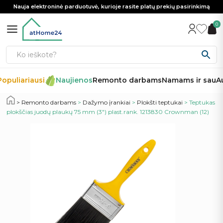
Nauja elektroninė parduotuvė, kurioje rasite platų prekių pasirinkimą
0
opuliariausi
Naujienos
Remonto darbams
Namams ir sau
Au
Remonto darbams
>
Dažymo įrankiai
>
Plokšti teptukai
> Teptukas
plokščias juodų plaukų 75 mm (3″) plast.rank. 1213830 Crownman (12)