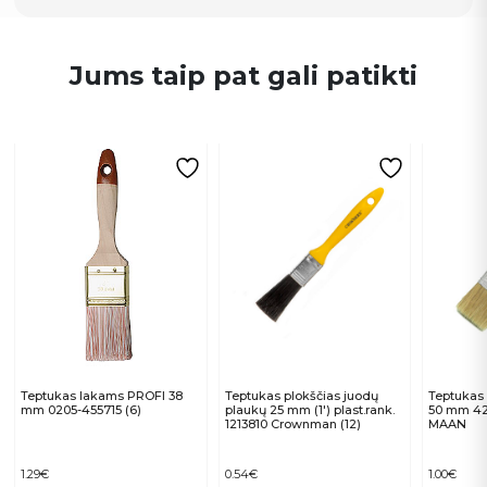
Jums taip pat gali patikti
Teptukas lakams PROFI 38
Teptukas plokščias juodų
Teptukas 
mm 0205-455715 (6)
plaukų 25 mm (1′) plast.rank.
50 mm 422
1213810 Crownman (12)
MAAN
1.29
€
0.54
€
1.00
€