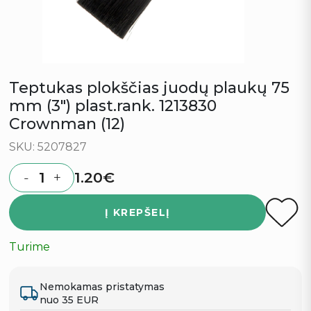
Teptukas plokščias juodų plaukų 75
mm (3″) plast.rank. 1213830
Crownman (12)
SKU: 5207827
1.20
€
-
+
Quantity
Į KREPŠELĮ
Turime
Nemokamas pristatymas
nuo 35 EUR