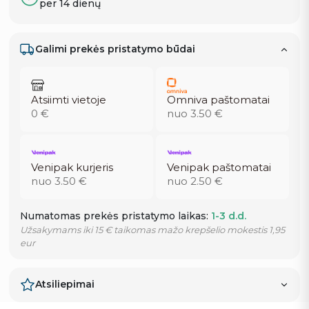
per 14 dienų
Galimi prekės pristatymo būdai
Atsiimti vietoje
Omniva paštomatai
0 €
nuo 3.50 €
Venipak kurjeris
Venipak paštomatai
nuo 3.50 €
nuo 2.50 €
Numatomas prekės pristatymo laikas:
1-3 d.d.
Užsakymams iki 15 € taikomas mažo krepšelio mokestis 1,95
eur
Atsiliepimai