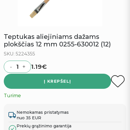
Teptukas aliejiniams dažams
plokščias 12 mm 0255-630012 (12)
SKU: 5224355
1.19
€
-
+
Quantity
Į KREPŠELĮ
Turime
Nemokamas pristatymas
nuo 35 EUR
Prekių grąžinimo garantija