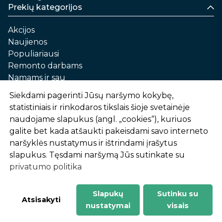
Prekių kategorijos
Akcijos
Naujienos
Populiariausi
Remonto darbams
Namams ir sau
Automobilių priežiūrai
Siekdami pagerinti Jūsų naršymo kokybę,
Sodui ir daržui
statistiniais ir rinkodaros tikslais šioje svetainėje
Informacija
naudojame slapukus (angl. „cookies“), kuriuos
galite bet kada atšaukti pakeisdami savo interneto
Apie mus
naršyklės nustatymus ir ištrindami įrašytus
Prekių pirkimo – pardavimo taisyklės
slapukus. Tęsdami naršymą Jūs sutinkate su
Prekių pristatymas ir atsiėmimas
privatumo politika
Garantinis aptarnavimas ir prekių grąžinimas
Privatumo politika
Slapukų
Sutinku su
-
1
2
%
n
u
o
l
a
i
d
a
Atsisakyti
nustatymai
visais
AtHome24.lt © 2026 Visos teisės saugomos