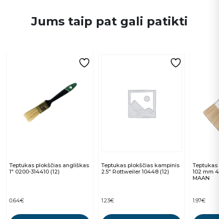
Jums taip pat gali patikti
Teptukas plokščias angliškas
Teptukas plokščias kampinis
Teptukas 
1″ 0200-314410 (12)
2.5″ Rottweiler 10448 (12)
102 mm 42
MAAN
0.64
€
1.23
€
1.97
€