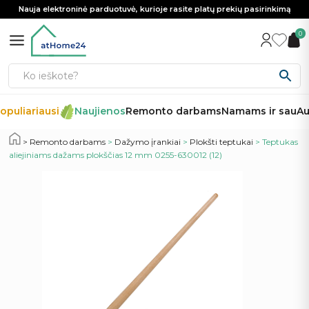
Nauja elektroninė parduotuvė, kurioje rasite platų prekių pasirinkimą
0
opuliariausi
Naujienos
Remonto darbams
Namams ir sau
Aut
Remonto darbams
>
Dažymo įrankiai
>
Plokšti teptukai
> Teptukas
aliejiniams dažams plokščias 12 mm 0255-630012 (12)