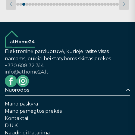
Elektroninė parduotuvė, kurioje rasite visas
namams, buičiai bei statyboms skirtas prekes.
+370 608 32 314
info@athome24.lt
Nuorodos
Mano paskyra
Mano pamėgtos prekės
Kontaktai
D.U.K
Naudingi Patarimai