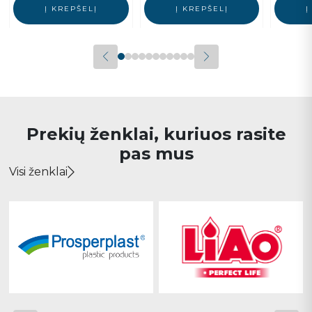
Į KREPŠELĮ
Į KREPŠELĮ
Į
Prekių ženklai, kuriuos rasite
pas mus
Visi ženklai