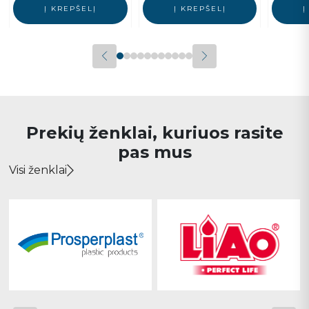
Į KREPŠELĮ
Į KREPŠELĮ
Į
Prekių ženklai, kuriuos rasite
pas mus
Visi ženklai