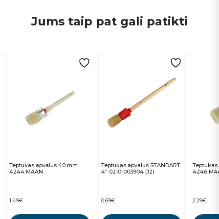
Jums taip pat gali patikti
Teptukas apvalus 40 mm
Teptukas apvalus STANDART
Teptukas
4244 MAAN
4″ 0210-003904 (12)
4246 MA
1.49
€
0.69
€
2.29
€