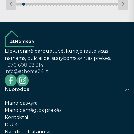
Elektroninė parduotuvė, kurioje rasite visas
namams, buičiai bei statyboms skirtas prekes.
+370 608 32 314
info@athome24.lt
Nuorodos
Mano paskyra
Mano pamėgtos prekės
Kontaktai
D.U.K
Naudingi Patarimai