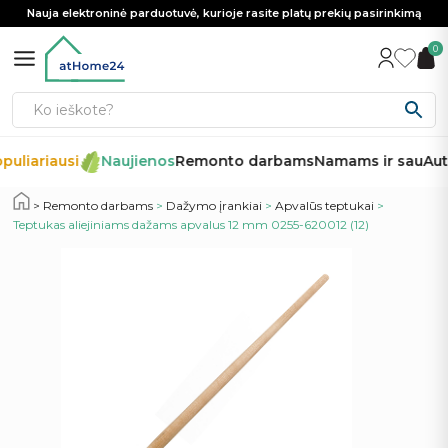
Nauja elektroninė parduotuvė, kurioje rasite platų prekių pasirinkimą
0
puliariausi
Naujienos
Remonto darbams
Namams ir sau
Aut
Remonto darbams
>
Dažymo įrankiai
>
Apvalūs teptukai
>
Teptukas aliejiniams dažams apvalus 12 mm 0255-620012 (12)