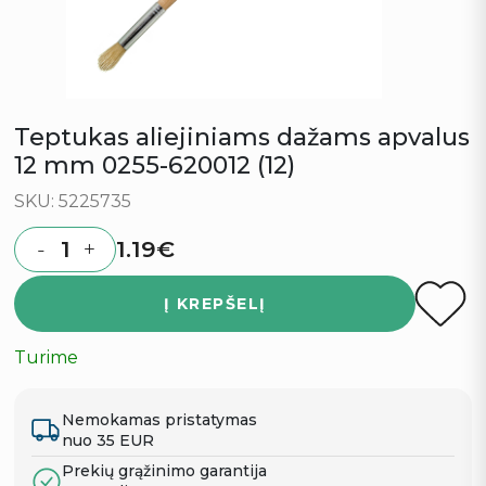
Teptukas aliejiniams dažams apvalus
12 mm 0255-620012 (12)
SKU: 5225735
1.19
€
-
+
Quantity
Į KREPŠELĮ
Turime
Nemokamas pristatymas
nuo 35 EUR
Prekių grąžinimo garantija