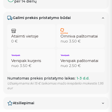
per 14 dienų
Galimi prekės pristatymo būdai
Atsiimti vietoje
Omniva paštomatai
0 €
nuo 3.50 €
Venipak kurjeris
Venipak paštomatai
nuo 3.50 €
nuo 2.50 €
Numatomas prekės pristatymo laikas:
1-3 d.d.
Užsakymams iki 15 € taikomas mažo krepšelio mokestis 1,95
eur
Atsiliepimai