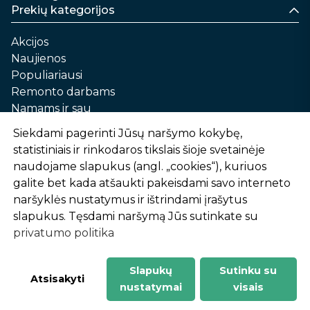
Prekių kategorijos
Akcijos
Naujienos
Populiariausi
Remonto darbams
Namams ir sau
Automobilių priežiūrai
Siekdami pagerinti Jūsų naršymo kokybę,
Sodui ir daržui
statistiniais ir rinkodaros tikslais šioje svetainėje
Informacija
naudojame slapukus (angl. „cookies“), kuriuos
galite bet kada atšaukti pakeisdami savo interneto
Apie mus
naršyklės nustatymus ir ištrindami įrašytus
Prekių pirkimo – pardavimo taisyklės
slapukus. Tęsdami naršymą Jūs sutinkate su
Prekių pristatymas ir atsiėmimas
privatumo politika
Garantinis aptarnavimas ir prekių grąžinimas
Privatumo politika
Slapukų
Sutinku su
-
1
2
%
n
u
o
l
a
i
d
a
Atsisakyti
nustatymai
visais
AtHome24.lt © 2026 Visos teisės saugomos