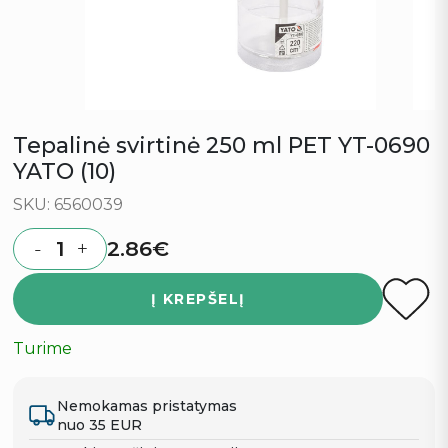
Tepalinė svirtinė 250 ml PET YT-0690
YATO (10)
SKU: 6560039
2.86
€
-
+
Quantity
Į KREPŠELĮ
Turime
Nemokamas pristatymas
nuo 35 EUR