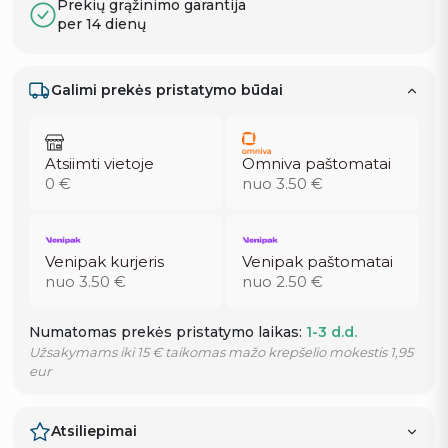
Prekių grąžinimo garantija
per 14 dienų
Galimi prekės pristatymo būdai
Atsiimti vietoje
Omniva paštomatai
0 €
nuo 3.50 €
Venipak kurjeris
Venipak paštomatai
nuo 3.50 €
nuo 2.50 €
Numatomas prekės pristatymo laikas:
1-3 d.d.
Užsakymams iki 15 € taikomas mažo krepšelio mokestis 1,95
eur
Atsiliepimai