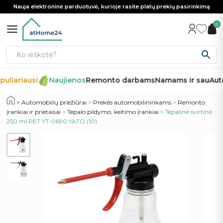
Nauja elektroninė parduotuvė, kurioje rasite platų prekių pasirinkimą
0
uliariausi
Naujienos
Remonto darbams
Namams ir sau
Auto
Automobilių priežiūrai
>
Prekės automobilininkams
>
Remonto
įrankiai ir prietaisai
>
Tepalo pildymo, keitimo įrankiai
> Tepalinė svirtinė
250 ml PET YT-0690 YATO (10)