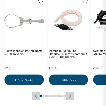
Raktas tepalo filtrui su juosta
Pompa kurui rankinė
Švirkštas
57610 Taivanis
„kriaušė” 12 mm su žarnomis
400 ml Y
2x1m GEKO G00992
3.75
€
10.48
€
22.00
€
Į KREPŠELĮ
Į KREPŠELĮ
Į