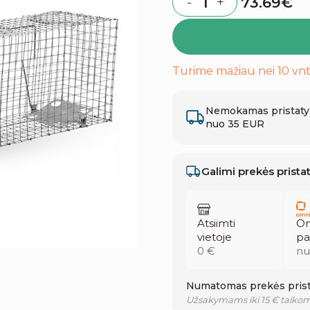
73.69
€
-
+
Quantity
Turime mažiau nei 10 vnt
Nemokamas pristat
nuo 35 EUR
Galimi prekės prist
Atsiimti
Om
vietoje
pa
0 €
nu
Numatomas prekės prist
Užsakymams iki 15 € taikom