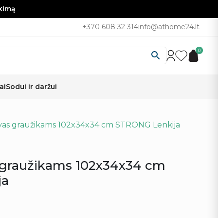
nkimą
+370 608 32 314
info@athome24.lt
0
ai
Sodui ir daržui
rvas graužikams 102x34x34 cm STRONG Lenkija
 graužikams 102x34x34 cm
ja