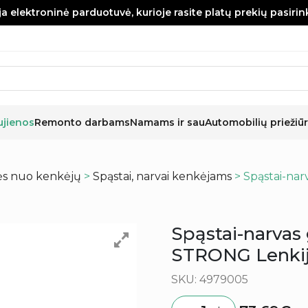
a elektroninė parduotuvė, kurioje rasite platų prekių pasiri
ujienos
Remonto darbams
Namams ir sau
Automobilių priežiūr
s nuo kenkėjų
>
Spąstai, narvai kenkėjams
> Spąstai-na
Spąstai-narvas
STRONG Lenki
SKU: 4979005