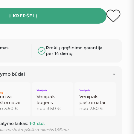
Į KREPŠELĮ
.
ymas
Prekių grąžinimo garantija
per 14 dienų
atymo būdai
niva
Venipak
Venipak
štomatai
kurjeris
paštomatai
o 3.50 €
nuo 3.50 €
nuo 2.50 €
atymo laikas:
1-3 d.d.
as mažo krepšelio mokestis 1,95 eur