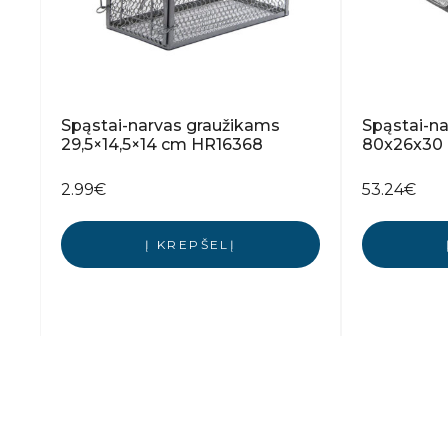
Spąstai-narvas graužikams
Spąstai-n
29,5×14,5×14 cm HR16368
80x26x30 
2.99
€
53.24
€
Į KREPŠELĮ