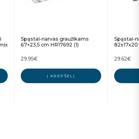
i
Spąstai-narvas graužikams
Spąstai-n
(mix
67×23,5 cm HR17692 (1)
82x17x20 
29.95
€
29.62
€
Į KREPŠELĮ