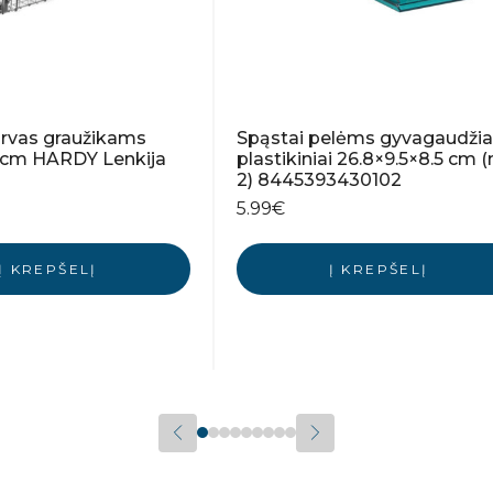
arvas graužikams
Spąstai pelėms gyvagaudžia
cm HARDY Lenkija
plastikiniai 26.8×9.5×8.5 cm 
2) 8445393430102
5.99
€
Į KREPŠELĮ
Į KREPŠELĮ