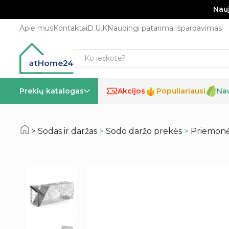
Nauj
Apie mus
Kontaktai
D.U.K
Naudingi patarimai
Išpardavimas
Prekių katalogas
Akcijos
Populiariausi
Na
%
Sodas ir daržas
>
Sodo daržo prekės
>
Priemonė