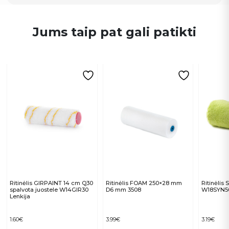
Jums taip pat gali patikti
Ritinėlis GIRPAINT 14 cm Q30
Ritinėlis FOAM 250×28 mm
Ritinėlis
spalvota juostele W14GIR30
D6 mm 3508
W18SYN5
Lenkija
1.60
€
3.99
€
3.19
€