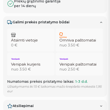
Prekių grąžinimo garantija
per 14 dienų
Galimi prekės pristatymo būdai
Atsiimti vietoje
Omniva paštomatai
0 €
nuo 3.50 €
Venipak kurjeris
Venipak paštomatai
nuo 3.50 €
nuo 2.50 €
Numatomas prekės pristatymo laikas:
1-3 d.d.
Užsakymams iki 15 € taikomas mažo krepšelio mokestis 1,95
eur
Atsiliepimai