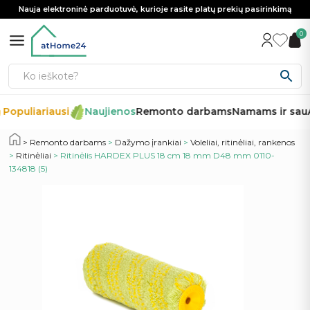
Nauja elektroninė parduotuvė, kurioje rasite platų prekių pasirinkimą
0
Populiariausi
Naujienos
Remonto darbams
Namams ir sau
A
Remonto darbams
>
Dažymo įrankiai
>
Voleliai, ritinėliai, rankenos
>
Ritinėliai
> Ritinėlis HARDEX PLUS 18 cm 18 mm D48 mm 0110-
134818 (5)