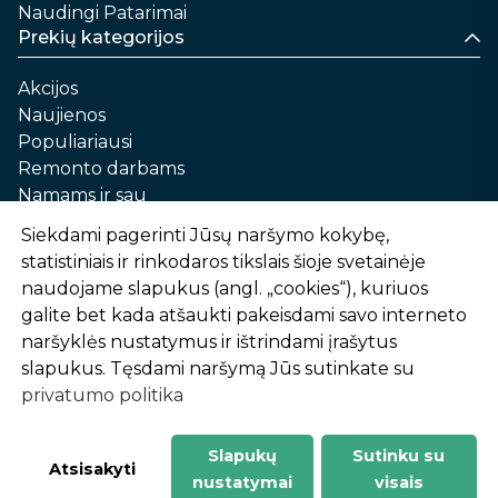
Naudingi Patarimai
Prekių kategorijos
Akcijos
Naujienos
Populiariausi
Remonto darbams
Namams ir sau
Automobilių priežiūrai
Siekdami pagerinti Jūsų naršymo kokybę,
Sodui ir daržui
statistiniais ir rinkodaros tikslais šioje svetainėje
Informacija
naudojame slapukus (angl. „cookies“), kuriuos
galite bet kada atšaukti pakeisdami savo interneto
Apie mus
naršyklės nustatymus ir ištrindami įrašytus
Prekių pirkimo – pardavimo taisyklės
slapukus. Tęsdami naršymą Jūs sutinkate su
Prekių pristatymas ir atsiėmimas
privatumo politika
Garantinis aptarnavimas ir prekių grąžinimas
Privatumo politika
Slapukų
Sutinku su
-
1
2
%
n
u
o
l
a
i
d
a
Atsisakyti
nustatymai
visais
AtHome24.lt © 2026 Visos teisės saugomos