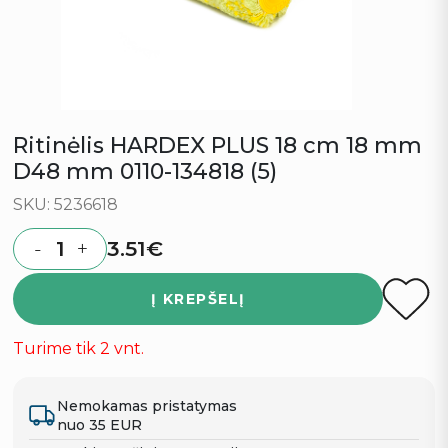
Ritinėlis HARDEX PLUS 18 cm 18 mm
D48 mm 0110-134818 (5)
SKU: 5236618
3.51
€
-
+
Quantity
Į KREPŠELĮ
Turime tik 2 vnt.
Nemokamas pristatymas
nuo 35 EUR