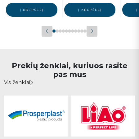
Į KREPŠELĮ
Į KREPŠELĮ
Į
Prekių ženklai, kuriuos rasite
pas mus
Visi ženklai