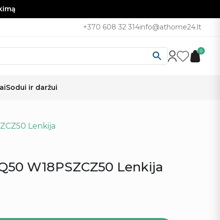
nkimą
+370 608 32 314
info@athome24.lt
0
ai
Sodui ir daržui
SZCZ50 Lenkija
m Q50 W18PSZCZ50 Lenkija