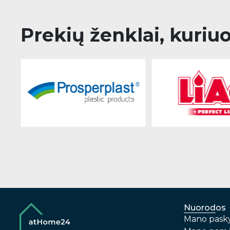
Prekių ženklai, kuriu
Nuorodos
Mano pask