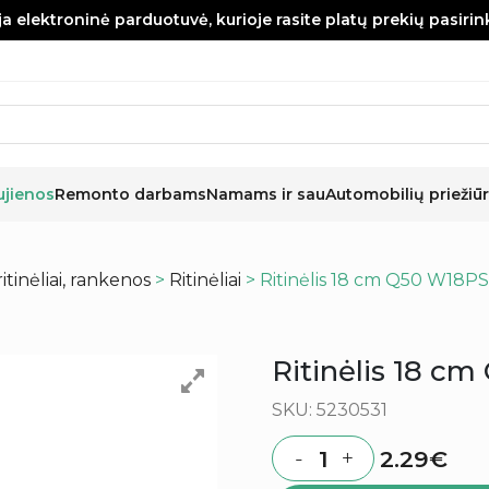
a elektroninė parduotuvė, kurioje rasite platų prekių pasiri
ujienos
Remonto darbams
Namams ir sau
Automobilių priežiūr
 ritinėliai, rankenos
>
Ritinėliai
> Ritinėlis 18 cm Q50 W18P
Ritinėlis 18 c
SKU: 5230531
2.29
€
-
+
Quantity