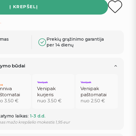
Į KREPŠELĮ
.
ymas
Prekių grąžinimo garantija
per 14 dienų
atymo būdai
niva
Venipak
Venipak
štomatai
kurjeris
paštomatai
o 3.50 €
nuo 3.50 €
nuo 2.50 €
atymo laikas:
1-3 d.d.
as mažo krepšelio mokestis 1,95 eur