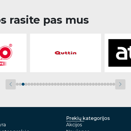
os rasite pas mus
Prekių kategorijos
yra
Akcijos