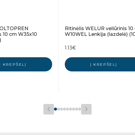
 MOLTOPREN
Ritinėlis WELUR veliūrinis 10
is 10 cm W35x10
W10WEL Lenkija (lazdelė) (10
)
1.13
€
Į KREPŠELĮ
Į KREPŠELĮ