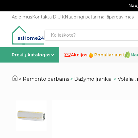
Nauj
Apie mus
Kontaktai
D.U.K
Naudingi patarimai
Išpardavimas
Prekių katalogas
Akcijos
Populiariausi
Na
%
Remonto darbams
>
Dažymo įrankiai
>
Voleliai,