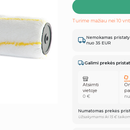
Turime mažiau nei 10 vnt
Nemokamas pristat
nuo 35 EUR
Galimi prekės prist
Atsiimti
Om
vietoje
pa
0 €
nu
Numatomas prekės prist
Užsakymams iki 15 € taikom