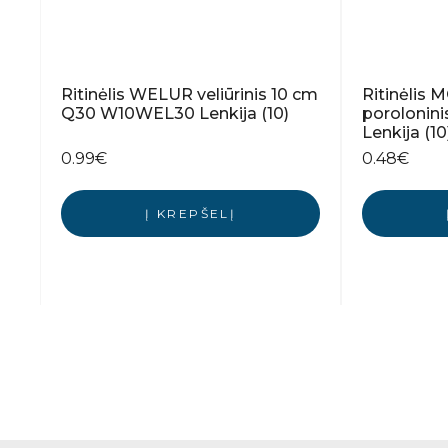
Ritinėlis WELUR veliūrinis 10 cm
Ritinėlis
Q30 W10WEL30 Lenkija (10)
porolonin
Lenkija (10
0.99
€
0.48
€
Į KREPŠELĮ