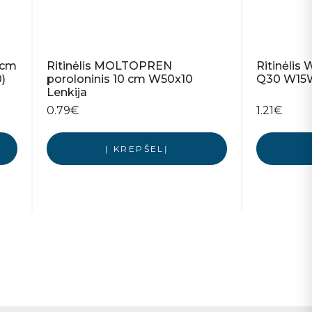
 cm
Ritinėlis MOLTOPREN
Ritinėlis 
)
poroloninis 10 cm W50x10
Q30 W15W
Lenkija
0.79
€
1.21
€
Į KREPŠELĮ