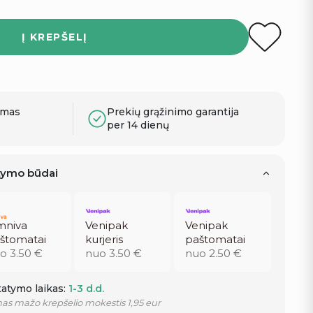
Į KREPŠELĮ
ymas
Prekių grąžinimo garantija
per 14 dienų
atymo būdai
niva
Venipak
Venipak
štomatai
kurjeris
paštomatai
o 3.50 €
nuo 3.50 €
nuo 2.50 €
atymo laikas:
1-3 d.d.
as mažo krepšelio mokestis 1,95 eur