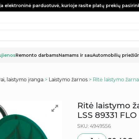
a elektroninė parduotuvė, kurioje rasite platų prekių pasiri
ujienos
Remonto darbams
Namams ir sau
Automobilių priežiūr
i, laistymo įranga
>
Laistymo žarnos
> Ritė laistymo žar
Ritė laistymo
LSS 89331 FLO 
SKU: 4949556