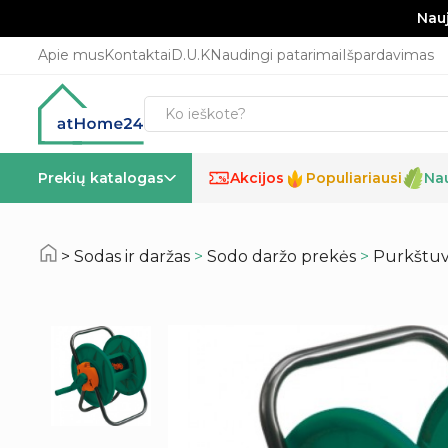
Nauj
Apie mus
Kontaktai
D.U.K
Naudingi patarimai
Išpardavimas
Prekių katalogas
Akcijos
Populiariausi
Na
%
Sodas ir daržas
>
Sodo daržo prekės
>
Purkštuva