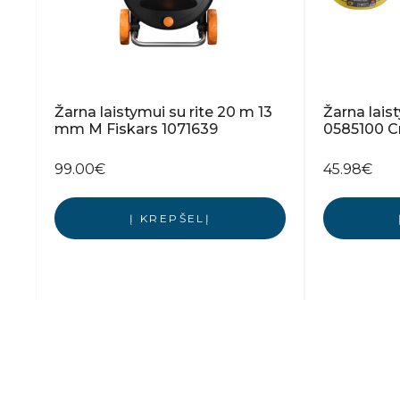
Žarna laistymui su rite 20 m 13
Žarna lai
mm M Fiskars 1071639
0585100 
99.00
€
45.98
€
Į KREPŠELĮ