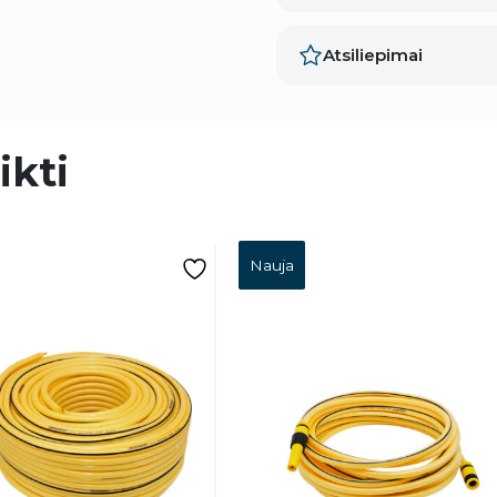
Atsiliepimai
ikti
Nauja