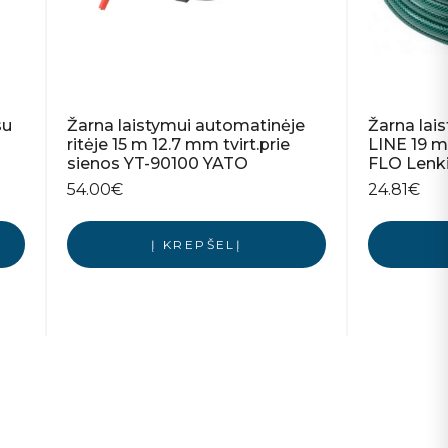
su
Žarna laistymui automatinėje
Žarna la
ritėje 15 m 12.7 mm tvirt.prie
LINE 19 
sienos YT-90100 YATO
FLO Lenki
54.00
€
24.81
€
Į KREPŠELĮ