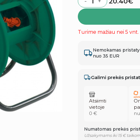
20.40
€
-
+
Quantity
Turime mažiau nei 5 vnt.
Nemokamas pristat
nuo 35 EUR
Galimi prekės prist
Atsiimti
Om
vietoje
pa
0 €
nu
Numatomas prekės prist
Užsakymams iki 15 € taikom