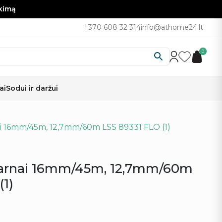
nkimą
+370 608 32 314
info@athome24.lt
0
ai
Sodui ir daržui
nai 16mm/45m, 12,7mm/60m LSS 89331 FLO (1)
 žarnai 16mm/45m, 12,7mm/60m
(1)