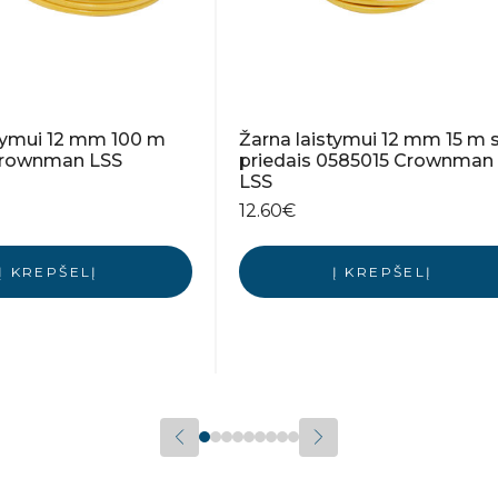
stymui 12 mm 100 m
Žarna laistymui 12 mm 15 m 
Crownman LSS
priedais 0585015 Crownman
LSS
12.60
€
Į KREPŠELĮ
Į KREPŠELĮ