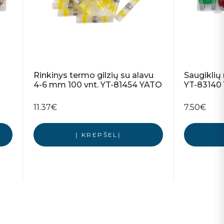
0
Rinkinys termo gilzių su alavu
Saugiklių 
4-6 mm 100 vnt. YT-81454 YATO
YT-83140
11.37
€
7.50
€
Į KREPŠELĮ