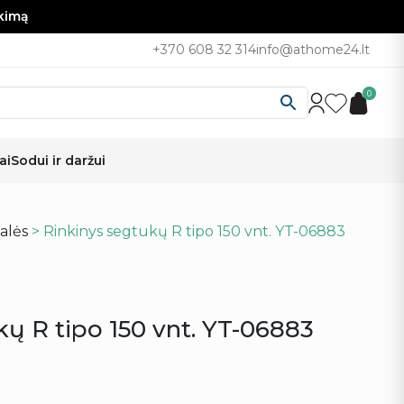
nkimą
+370 608 32 314
info@athome24.lt
0
ai
Sodui ir daržui
alės
> Rinkinys segtukų R tipo 150 vnt. YT-06883
kų R tipo 150 vnt. YT-06883