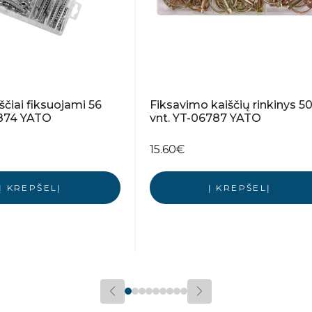
ščiai fiksuojami 56
Fiksavimo kaiščių rinkinys 5
6874 YATO
vnt. YT-06787 YATO
15.60
€
Į KREPŠELĮ
Į KREPŠELĮ