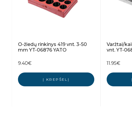
O-žiedų rinkinys 419 vnt. 3-50
Varžtai/kai
mm YT-06876 YATO
vnt. YT-0
9.40
€
11.95
€
Į KREPŠELĮ