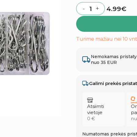
4.99
€
-
+
Quantity
Turime mažiau nei 10 vnt
Nemokamas pristat
nuo 35 EUR
Galimi prekės prist
Atsiimti
Om
vietoje
pa
0 €
nu
Numatomas prekės prist