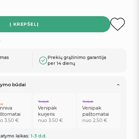
Į KREPŠELĮ
.
ymas
Prekių grąžinimo garantija
per 14 dienų
atymo būdai
niva
Venipak
Venipak
štomatai
kurjeris
paštomatai
o 3.50 €
nuo 3.50 €
nuo 2.50 €
atymo laikas:
1-3 d.d.