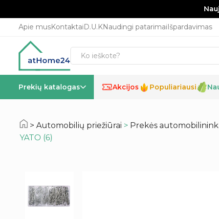
Nauj
Apie mus
Kontaktai
D.U.K
Naudingi patarimai
Išpardavimas
Prekių katalogas
Akcijos
Populiariausi
Na
%
Automobilių priežiūrai
>
Prekės automobilinin
YATO (6)