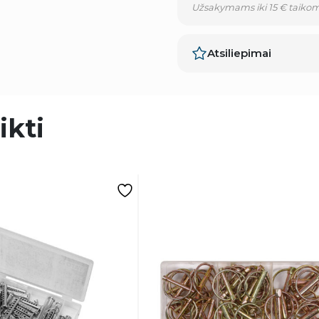
Užsakymams iki 15 € taikom
Atsiliepimai
ikti