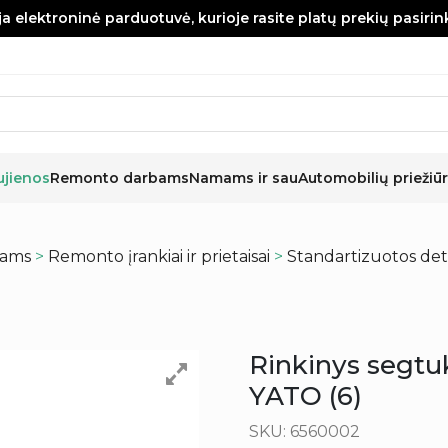
a elektroninė parduotuvė, kurioje rasite platų prekių pasiri
ujienos
Remonto darbams
Namams ir sau
Automobilių priežiūr
kams
>
Remonto įrankiai ir prietaisai
>
Standartizuotos det
Rinkinys segtu
YATO (6)
SKU: 6560002