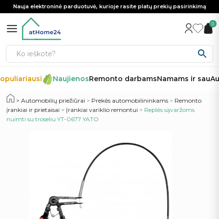
Nauja elektroninė parduotuvė, kurioje rasite platų prekių pasirinkimą
0
puliariausi
Naujienos
Remonto darbams
Namams ir sau
Aut
Automobilių priežiūrai
>
Prekės automobilininkams
>
Remonto
įrankiai ir prietaisai
>
Įrankiai variklio remontui
> Replės sąvaržoms
nuimti su troseliu YT-0677 YATO