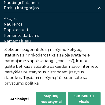
Naudingi Patarimai
Prekių kategorijos
Akcijos
Naujienos
Populiariausi
Remonto darbams
Namams ir sau
Automobilių priežiūrai
Siekdami pagerinti Jūsų naršymo kokybę,
Sodui ir daržui
statistiniais ir rinkodaros tikslais šioje svetainėje
Informacija
naudojame slapukus (angl. „cookies“), kuriuos
galite bet kada atšaukti pakeisdami savo interneto
Apie mus
naršyklės nustatymus ir ištrindami įrašytus
Prekių pirkimo – pardavimo taisyklės
slapukus. Tęsdami naršymą Jūs sutinkate su
Prekių pristatymas ir atsiėmimas
privatumo politika
Garantinis aptarnavimas ir prekių grąžinimas
Privatumo politika
Slapukų
Sutinku su
-
1
2
%
n
u
o
l
a
i
d
a
Atsisakyti
nustatymai
visais
AtHome24.lt © 2026 Visos teisės saugomos