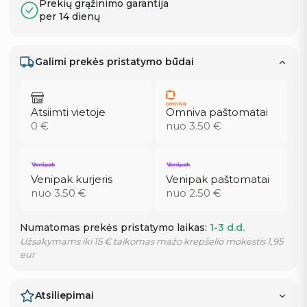
Prekių grąžinimo garantija
per 14 dienų
Galimi prekės pristatymo būdai
Atsiimti vietoje
Omniva paštomatai
0 €
nuo 3.50 €
Venipak kurjeris
Venipak paštomatai
nuo 3.50 €
nuo 2.50 €
Numatomas prekės pristatymo laikas:
1-3 d.d.
Užsakymams iki 15 € taikomas mažo krepšelio mokestis 1,95
eur
Atsiliepimai