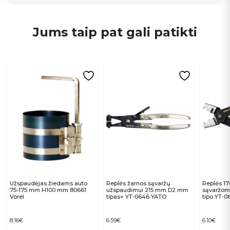
Jums taip pat gali patikti
Užspaudėjas žiedams auto
Replės žarnos sąvaržų
Replės 1
75-175 mm H100 mm 80661
užspaudimui 215 mm D2 mm
sąvaržom
Vorel
tipas+ YT-0646 YATO
tipo YT-
8.16
€
6.59
€
6.10
€