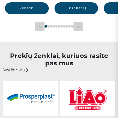
Į KREPŠELĮ
Į KREPŠELĮ
Į
Prekių ženklai, kuriuos rasite
pas mus
Visi ženklai