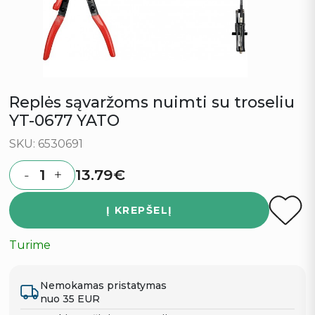
Replės sąvaržoms nuimti su troseliu
YT-0677 YATO
SKU: 6530691
13.79
€
-
+
Quantity
Į KREPŠELĮ
Turime
Nemokamas pristatymas
nuo 35 EUR