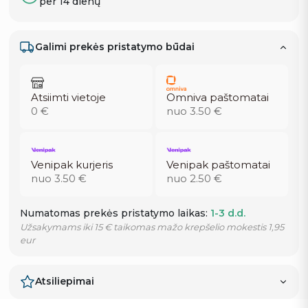
per 14 dienų
Galimi prekės pristatymo būdai
Atsiimti vietoje
Omniva paštomatai
0 €
nuo 3.50 €
Venipak kurjeris
Venipak paštomatai
nuo 3.50 €
nuo 2.50 €
Numatomas prekės pristatymo laikas:
1-3 d.d.
Užsakymams iki 15 € taikomas mažo krepšelio mokestis 1,95
eur
Atsiliepimai