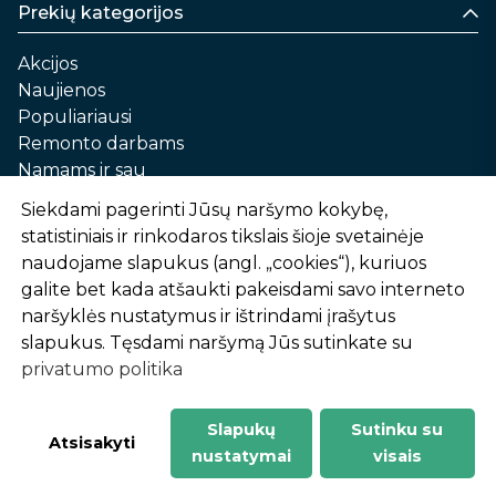
Prekių kategorijos
Akcijos
Naujienos
Populiariausi
Remonto darbams
Namams ir sau
Automobilių priežiūrai
Siekdami pagerinti Jūsų naršymo kokybę,
Sodui ir daržui
statistiniais ir rinkodaros tikslais šioje svetainėje
Informacija
naudojame slapukus (angl. „cookies“), kuriuos
galite bet kada atšaukti pakeisdami savo interneto
Apie mus
naršyklės nustatymus ir ištrindami įrašytus
Prekių pirkimo – pardavimo taisyklės
slapukus. Tęsdami naršymą Jūs sutinkate su
Prekių pristatymas ir atsiėmimas
privatumo politika
Garantinis aptarnavimas ir prekių grąžinimas
Privatumo politika
Slapukų
Sutinku su
-
1
2
%
n
u
o
l
a
i
d
a
Atsisakyti
nustatymai
visais
AtHome24.lt © 2026 Visos teisės saugomos