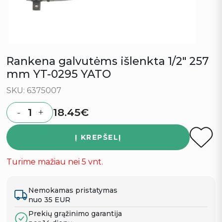
Rankena galvutėms išlenkta 1/2″ 257
mm YT-0295 YATO
SKU: 6375007
18.45
€
-
+
Quantity
Į KREPŠELĮ
Turime mažiau nei 5 vnt.
Nemokamas pristatymas
nuo 35 EUR
Prekių grąžinimo garantija