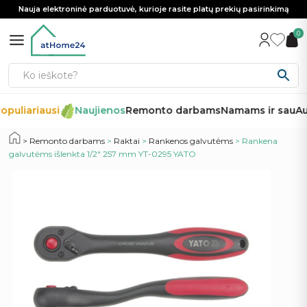
Nauja elektroninė parduotuvė, kurioje rasite platų prekių pasirinkimą
0
opuliariausi
Naujienos
Remonto darbams
Namams ir sau
Au
Remonto darbams
>
Raktai
>
Rankenos galvutėms
> Rankena
galvutėms išlenkta 1/2″ 257 mm YT-0295 YATO