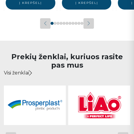
Į KREPŠELĮ
Į KREPŠELĮ
Į
Prekių ženklai, kuriuos rasite
pas mus
Visi ženklai