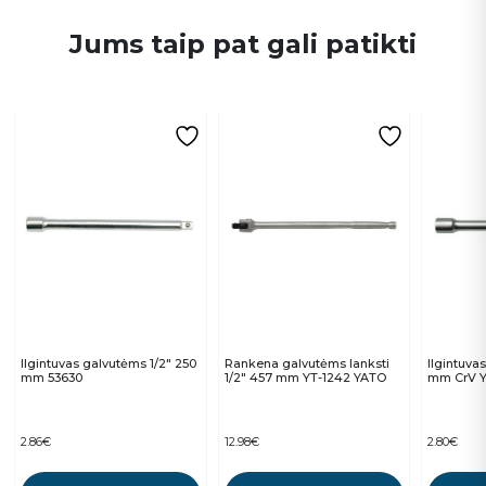
Jums taip pat gali patikti
Ilgintuvas galvutėms 1/2″ 250
Rankena galvutėms lanksti
Ilgintuva
mm 53630
1/2″ 457 mm YT-1242 YATO
mm CrV Y
2.86
€
12.98
€
2.80
€