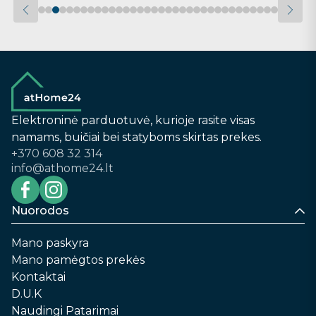
Elektroninė parduotuvė, kurioje rasite visas
namams, buičiai bei statyboms skirtas prekes.
+370 608 32 314
info@athome24.lt
Nuorodos
Mano paskyra
Mano pamėgtos prekės
Kontaktai
D.U.K
Naudingi Patarimai