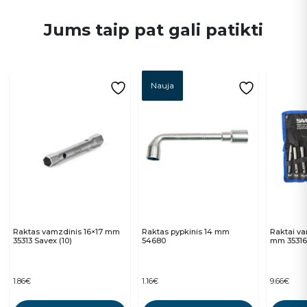
Jums taip pat gali patikti
Nauja
Raktas vamzdinis 16×17 mm
Raktas pypkinis 14 mm
Raktai va
35313 Savex (10)
54680
mm 35316 
1.86
€
1.16
€
9.66
€