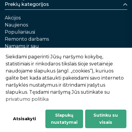
Prekių kategorijos
Akcijos
Naujienos
Populiariausi
Remonto darbams
Namams ir sau
Automobilių priežiūrai
Siekdami pagerinti Jūsų naršymo kokybę,
Sodui ir daržui
statistiniais ir rinkodaros tikslais šioje svetainėje
Informacija
naudojame slapukus (angl. „cookies“), kuriuos
galite bet kada atšaukti pakeisdami savo interneto
Apie mus
naršyklės nustatymus ir ištrindami įrašytus
Prekių pirkimo – pardavimo taisyklės
slapukus. Tęsdami naršymą Jūs sutinkate su
Prekių pristatymas ir atsiėmimas
privatumo politika
Garantinis aptarnavimas ir prekių grąžinimas
Privatumo politika
Slapukų
Sutinku su
-
1
2
%
n
u
o
l
a
i
d
a
Atsisakyti
nustatymai
visais
AtHome24.lt © 2026 Visos teisės saugomos