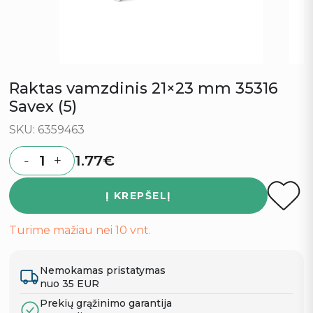
Raktas vamzdinis 21×23 mm 35316
Savex (5)
SKU: 6359463
1.77
€
-
+
Quantity
Į KREPŠELĮ
Turime mažiau nei 10 vnt.
Nemokamas pristatymas
nuo 35 EUR
Prekių grąžinimo garantija