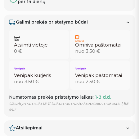
per 14 dienų
Galimi prekės pristatymo būdai
Atsiimti vietoje
Omniva paštomatai
0 €
nuo 3.50 €
Venipak kurjeris
Venipak paštomatai
nuo 3.50 €
nuo 2.50 €
Numatomas prekės pristatymo laikas:
1-3 d.d.
Užsakymams iki 15 € taikomas mažo krepšelio mokestis 1,95
eur
Atsiliepimai