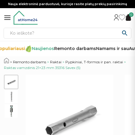
Nauja elektroninė parduotuvė, kurioje rasite platų prekių pasirinkimą
0
puliariausi
Naujienos
Remonto darbams
Namams ir sau
Aut
Remonto darbams
>
Raktai
>
Pypkiniai, T-formos ir pan. raktai
>
Raktas vamzdinis 21×23 mm 35316 Savex (5)