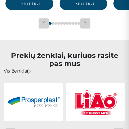
Į KREPŠELĮ
Į KREPŠELĮ
Į
Prekių ženklai, kuriuos rasite
pas mus
Visi ženklai