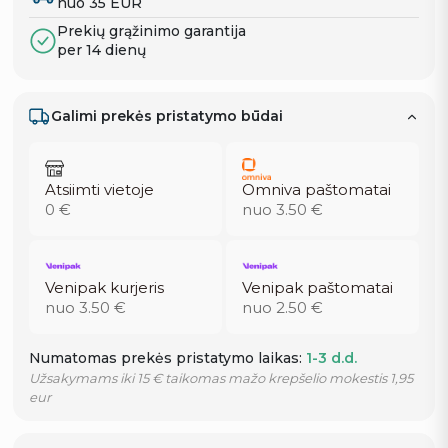
nuo 35 EUR
Prekių grąžinimo garantija
per 14 dienų
Galimi prekės pristatymo būdai
Atsiimti vietoje
Omniva paštomatai
0 €
nuo 3.50 €
Venipak kurjeris
Venipak paštomatai
nuo 3.50 €
nuo 2.50 €
Numatomas prekės pristatymo laikas:
1-3 d.d.
Užsakymams iki 15 € taikomas mažo krepšelio mokestis 1,95
eur