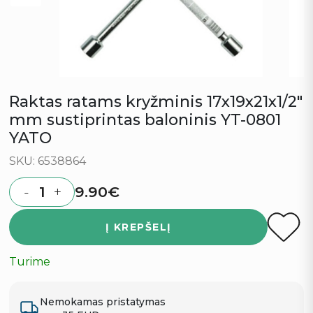
Raktas ratams kryžminis 17x19x21x1/2″
mm sustiprintas baloninis YT-0801
YATO
SKU: 6538864
9.90
€
-
+
Quantity
Į KREPŠELĮ
Turime
Nemokamas pristatymas