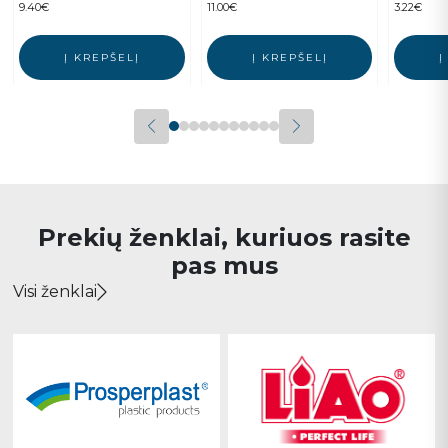
9.40
€
11.00
€
3.22
€
Į KREPŠELĮ
Į KREPŠELĮ
Į
Prekių ženklai, kuriuos rasite
pas mus
Visi ženklai