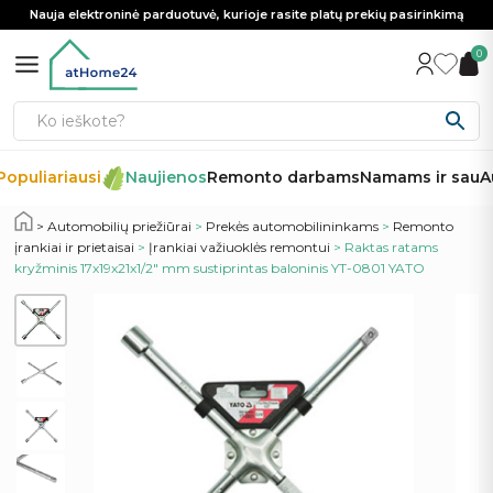
Nauja elektroninė parduotuvė, kurioje rasite platų prekių pasirinkimą
0
opuliariausi
Naujienos
Remonto darbams
Namams ir sau
Au
Automobilių priežiūrai
>
Prekės automobilininkams
>
Remonto
įrankiai ir prietaisai
>
Įrankiai važiuoklės remontui
> Raktas ratams
kryžminis 17x19x21x1/2″ mm sustiprintas baloninis YT-0801 YATO