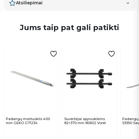
Atsiliepimai
Jums taip pat gali patikti
Padangų montuoklis 400
Suveržėjai spyruoklėms
Padangų 
mm GEKO G71234
82×370 mm 80602 Vorel
53950 Sa