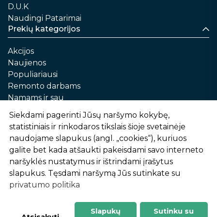
D.U.K
Naudingi Patarimai
Prekių kategorijos
Akcijos
Naujienos
Populiariausi
Remonto darbams
Namams ir sau
Automobilių priežiūrai
Siekdami pagerinti Jūsų naršymo kokybę,
Sodui ir daržui
statistiniais ir rinkodaros tikslais šioje svetainėje
Informacija
naudojame slapukus (angl. „cookies“), kuriuos
galite bet kada atšaukti pakeisdami savo interneto
Apie mus
naršyklės nustatymus ir ištrindami įrašytus
Prekių pirkimo – pardavimo taisyklės
slapukus. Tęsdami naršymą Jūs sutinkate su
Prekių pristatymas ir atsiėmimas
privatumo politika
Garantinis aptarnavimas ir prekių grąžinimas
Privatumo politika
Slapukų
Sutinku su
-
1
2
%
n
u
o
l
a
i
d