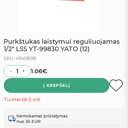
Purkštukas laistymui reguliuojamas
1/2″ LSS YT-99830 YATO (12)
SKU: 4940898
1.06
€
-
+
Quantity
Į KREPŠELĮ
Turime tik 2 vnt.
Nemokamas pristatymas
nuo 35 EUR