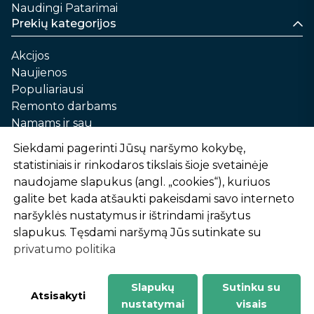
Naudingi Patarimai
Prekių kategorijos
Akcijos
Naujienos
Populiariausi
Remonto darbams
Namams ir sau
Automobilių priežiūrai
Siekdami pagerinti Jūsų naršymo kokybę,
Sodui ir daržui
statistiniais ir rinkodaros tikslais šioje svetainėje
Informacija
naudojame slapukus (angl. „cookies“), kuriuos
galite bet kada atšaukti pakeisdami savo interneto
Apie mus
naršyklės nustatymus ir ištrindami įrašytus
Prekių pirkimo – pardavimo taisyklės
slapukus. Tęsdami naršymą Jūs sutinkate su
Prekių pristatymas ir atsiėmimas
privatumo politika
Garantinis aptarnavimas ir prekių grąžinimas
Privatumo politika
Slapukų
Sutinku su
-
1
2
%
n
u
o
l
a
i
d
a
Atsisakyti
nustatymai
visais
AtHome24.lt © 2026 Visos teisės saugomos