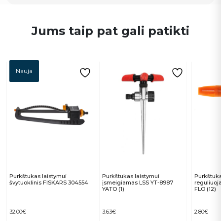
Jums taip pat gali patikti
Nauja
Purkštukas laistymui
Purkštukas laistymui
Purkštuka
švytuoklinis FISKARS 304554
įsmeigiamas LSS YT-8987
reguliuoj
YATO (1)
FLO (12)
32.00
€
3.63
€
2.80
€