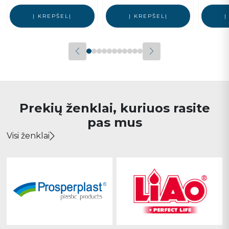
Į KREPŠELĮ
Į KREPŠELĮ
Į
Prekių ženklai, kuriuos rasite
pas mus
Visi ženklai