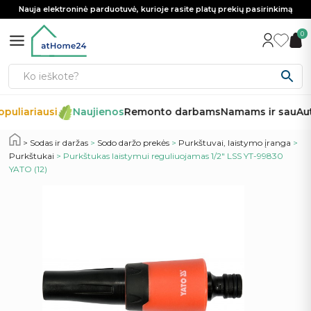
Nauja elektroninė parduotuvė, kurioje rasite platų prekių pasirinkimą
0
puliariausi
Naujienos
Remonto darbams
Namams ir sau
Aut
Sodas ir daržas
>
Sodo daržo prekės
>
Purkštuvai, laistymo įranga
>
Purkštukai
> Purkštukas laistymui reguliuojamas 1/2″ LSS YT-99830
YATO (12)