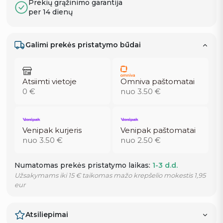
Prekių grąžinimo garantija
per 14 dienų
Galimi prekės pristatymo būdai
Atsiimti vietoje
Omniva paštomatai
0 €
nuo 3.50 €
Venipak kurjeris
Venipak paštomatai
nuo 3.50 €
nuo 2.50 €
Numatomas prekės pristatymo laikas:
1-3 d.d.
Užsakymams iki 15 € taikomas mažo krepšelio mokestis 1,95
eur
Atsiliepimai