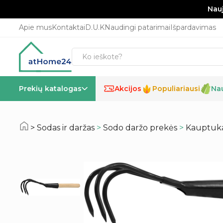
Nauj
Apie mus
Kontaktai
D.U.K
Naudingi patarimai
Išpardavimas
Prekių katalogas
Akcijos
Populiariausi
Na
%
Sodas ir daržas
>
Sodo daržo prekės
>
Kauptuka