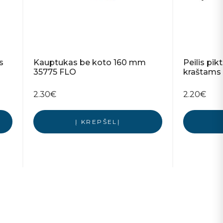
s
Kauptukas be koto 160 mm
Peilis pik
35775 FLO
kraštams
2.30
€
2.20
€
Į KREPŠELĮ