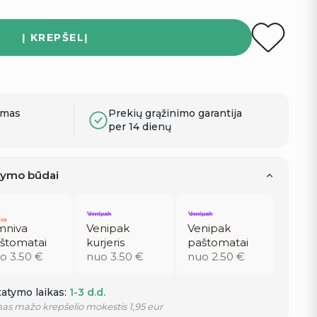
Į KREPŠELĮ
ymas
Prekių grąžinimo garantija
per 14 dienų
atymo būdai
niva
Venipak
Venipak
štomatai
kurjeris
paštomatai
o 3.50 €
nuo 3.50 €
nuo 2.50 €
atymo laikas:
1-3 d.d.
as mažo krepšelio mokestis 1,95 eur