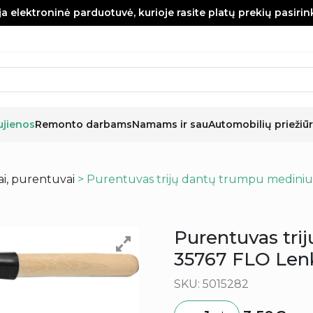
a elektroninė parduotuvė, kurioje rasite platų prekių pasiri
ujienos
Remonto darbams
Namams ir sau
Automobilių priežiūr
i, purentuvai
> Purentuvas trijų dantų trumpu mediniu
Purentuvas tri
35767 FLO Lenk
SKU: 5015282