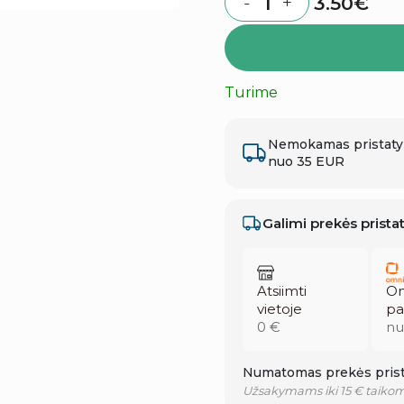
3.50
€
-
+
Quantity
Turime
Nemokamas pristat
nuo 35 EUR
Galimi prekės prist
Atsiimti
Om
vietoje
pa
0 €
nu
Numatomas prekės prist
Užsakymams iki 15 € taikom