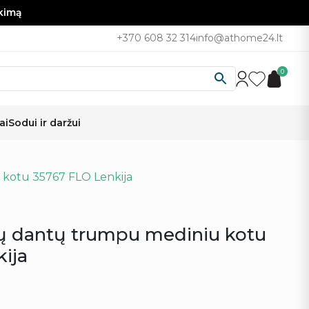
nkimą
+370 608 32 314
info@athome24.lt
0
ai
Sodui ir daržui
 kotu 35767 FLO Lenkija
jų dantų trumpu mediniu kotu
ija