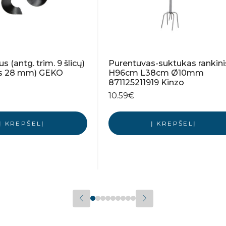
us (antg. trim. 9 šlicų)
Purentuvas-suktukas rankini
is 28 mm) GEKO
H96cm L38cm Ø10mm
871125211919 Kinzo
10.59
€
Į KREPŠELĮ
Į KREPŠELĮ