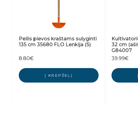
Peilis pievos kraštams sulyginti
Kultivatori
135 cm 35680 FLO Lenkija (5)
32 cm (aš
G84007
8.80
€
39.99
€
Į KREPŠELĮ