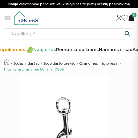
Nauja elektroninė parduotuvė, kurioje rasite platų prekių pasirinkimą
0
opuliariausi
Naujienos
Remonto darbams
Namams ir sau
Aut
Sodas ir daržas
>
Sodo daržo prekės
>
Grandinės ir jų priedai
>
Plunksna grandinei 60 mm 0966