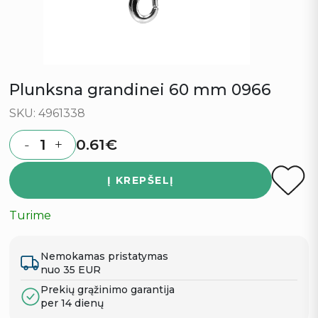
Plunksna grandinei 60 mm 0966
SKU: 4961338
0.61
€
-
+
Quantity
Į KREPŠELĮ
Turime
Nemokamas pristatymas
nuo 35 EUR
Prekių grąžinimo garantija
per 14 dienų