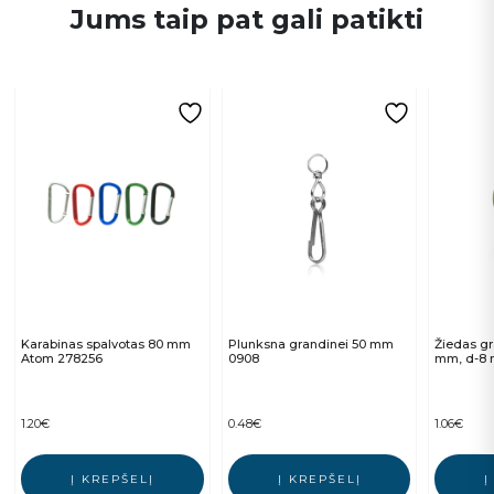
Jums taip pat gali patikti
Karabinas spalvotas 80 mm
Plunksna grandinei 50 mm
Žiedas gr
Atom 278256
0908
mm, d-8
1.20
€
0.48
€
1.06
€
Į KREPŠELĮ
Į KREPŠELĮ
Į