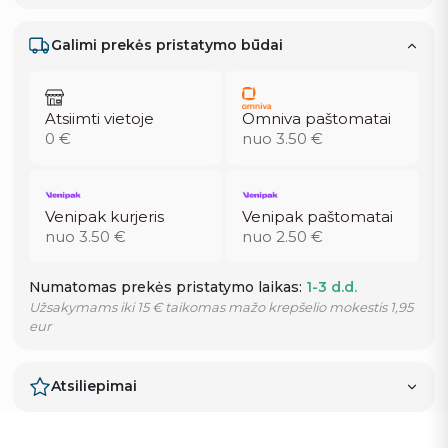
Galimi prekės pristatymo būdai
Atsiimti vietoje
Omniva paštomatai
0 €
nuo 3.50 €
Venipak kurjeris
Venipak paštomatai
nuo 3.50 €
nuo 2.50 €
Numatomas prekės pristatymo laikas:
1-3 d.d.
Užsakymams iki 15 € taikomas mažo krepšelio mokestis 1,95
eur
Atsiliepimai