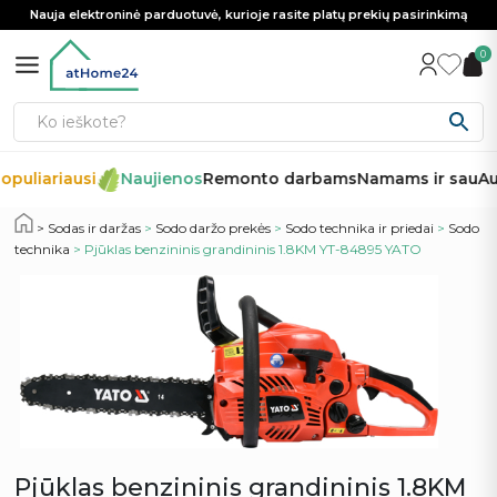
Nauja elektroninė parduotuvė, kurioje rasite platų prekių pasirinkimą
0
opuliariausi
Naujienos
Remonto darbams
Namams ir sau
Au
Sodas ir daržas
>
Sodo daržo prekės
>
Sodo technika ir priedai
>
Sodo
technika
> Pjūklas benzininis grandininis 1.8KM YT-84895 YATO
Pjūklas benzininis grandininis 1.8KM