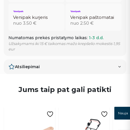
Venipak kurjeris
Venipak paštomatai
nuo 3.50 €
nuo 2.50 €
Numatomas prekės pristatymo laikas:
1-3 d.d.
Užsakymams iki 15 € taikomas mažo krepšelio mokestis 1,95
eur
Atsiliepimai
Jums taip pat gali patikti
Nauja