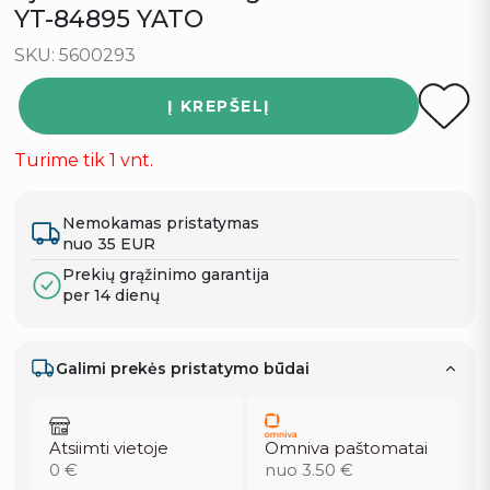
YT-84895 YATO
SKU: 5600293
Į KREPŠELĮ
Turime tik 1 vnt.
Nemokamas pristatymas
nuo 35 EUR
Prekių grąžinimo garantija
per 14 dienų
Galimi prekės pristatymo būdai
Atsiimti vietoje
Omniva paštomatai
0 €
nuo 3.50 €