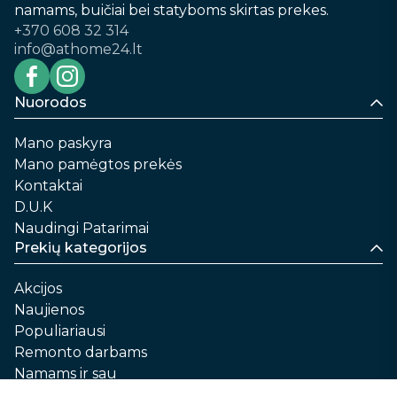
namams, buičiai bei statyboms skirtas prekes.
+370 608 32 314
info@athome24.lt
Nuorodos
Mano paskyra
Mano pamėgtos prekės
Kontaktai
D.U.K
Naudingi Patarimai
Prekių kategorijos
Akcijos
Naujienos
Populiariausi
Remonto darbams
Namams ir sau
Automobilių priežiūrai