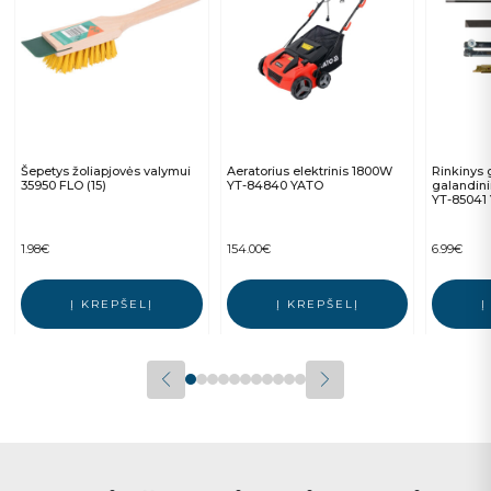
Šepetys žoliapjovės valymui
Aeratorius elektrinis 1800W
Rinkinys 
35950 FLO (15)
YT-84840 YATO
galandini
YT-85041
1.98
€
154.00
€
6.99
€
Į KREPŠELĮ
Į KREPŠELĮ
Į