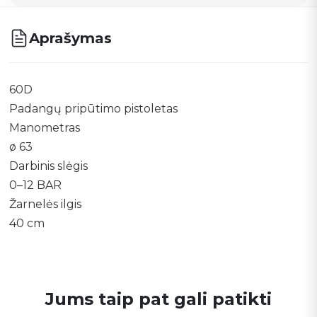
Aprašymas
60D
Padangų pripūtimo pistoletas
Manometras
ø 63
Darbinis slėgis
0–12 BAR
Žarnelės ilgis
40 cm
Jums taip pat gali patikti