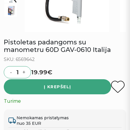
Pistoletas padangoms su
manometru 60D GAV-0610 Italija
SKU: 6569642
19.99
€
-
+
Quantity
Į KREPŠELĮ
Turime
Nemokamas pristatymas
nuo 35 EUR