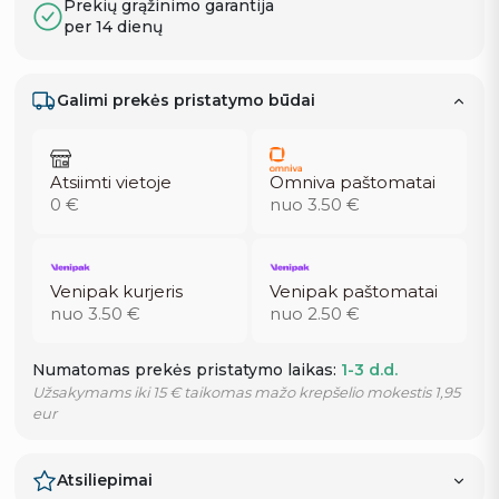
Prekių grąžinimo garantija
per 14 dienų
Galimi prekės pristatymo būdai
Atsiimti vietoje
Omniva paštomatai
0 €
nuo 3.50 €
Venipak kurjeris
Venipak paštomatai
nuo 3.50 €
nuo 2.50 €
Numatomas prekės pristatymo laikas:
1-3 d.d.
Užsakymams iki 15 € taikomas mažo krepšelio mokestis 1,95
eur
Atsiliepimai