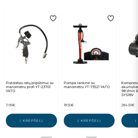
Pistoletas ratų pripūtimui su
Pompa rankinė su
Kompreso
manometru profi YT-23701
manometru YT-73521 YATO
akumuliat
YATO
98 l/min 
SYS18V
11.95
€
18.50
€
284.00
€
Į KREPŠELĮ
Į KREPŠELĮ
Į