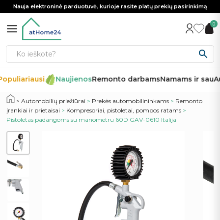
Nauja elektroninė parduotuvė, kurioje rasite platų prekių pasirinkimą
0
opuliariausi
Naujienos
Remonto darbams
Namams ir sau
Au
Automobilių priežiūrai
>
Prekės automobilininkams
>
Remonto
įrankiai ir prietaisai
>
Kompresoriai, pistoletai, pompos ratams
>
Pistoletas padangoms su manometru 60D GAV-0610 Italija