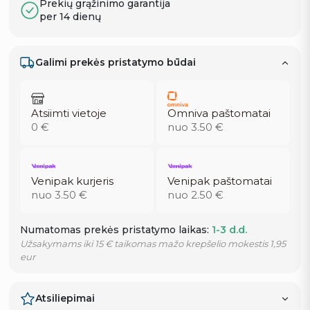
Prekių grąžinimo garantija
per 14 dienų
Galimi prekės pristatymo būdai
Atsiimti vietoje
Omniva paštomatai
0 €
nuo 3.50 €
Venipak kurjeris
Venipak paštomatai
nuo 3.50 €
nuo 2.50 €
Numatomas prekės pristatymo laikas:
1-3 d.d.
Užsakymams iki 15 € taikomas mažo krepšelio mokestis 1,95
eur
Atsiliepimai