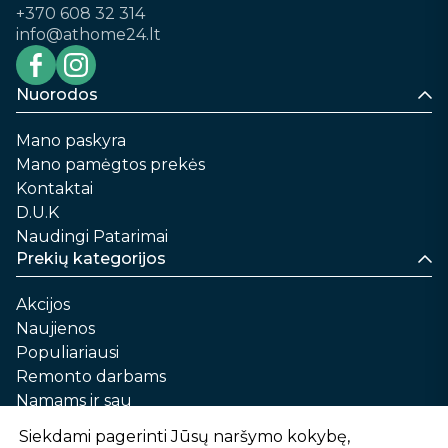
+370 608 32 314
info@athome24.lt
Nuorodos
Mano paskyra
Mano pamėgtos prekės
Kontaktai
D.U.K
Naudingi Patarimai
Prekių kategorijos
Akcijos
Naujienos
Populiariausi
Remonto darbams
Namams ir sau
Automobilių priežiūrai
Siekdami pagerinti Jūsų naršymo kokybę,