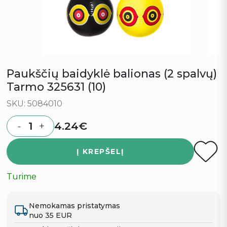
Paukščių baidyklė balionas (2 spalvų)
Tarmo 325631 (10)
SKU: 5084010
4.24
€
-
+
Quantity
Į KREPŠELĮ
Turime
Nemokamas pristatymas
nuo 35 EUR