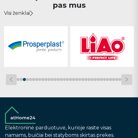
pas mus
Visi ženklai
Elektroninė parduotuvė, kurioje rasite visas
namams, buičiai bei statyboms skirtas prekes.