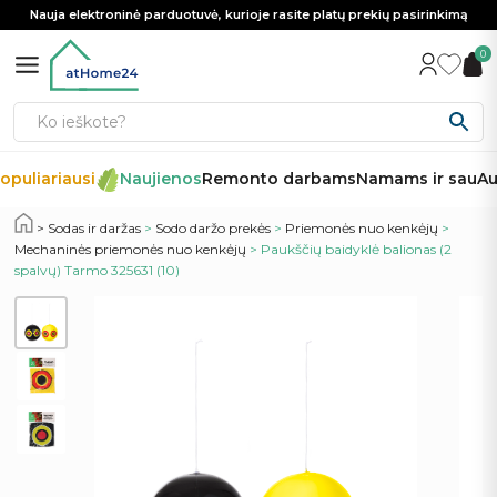
Nauja elektroninė parduotuvė, kurioje rasite platų prekių pasirinkimą
0
opuliariausi
Naujienos
Remonto darbams
Namams ir sau
Au
Sodas ir daržas
>
Sodo daržo prekės
>
Priemonės nuo kenkėjų
>
Mechaninės priemonės nuo kenkėjų
> Paukščių baidyklė balionas (2
spalvų) Tarmo 325631 (10)