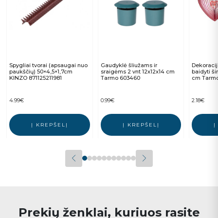
Spygliai tvorai (apsaugai nuo
Gaudyklė šliužams ir
Dekoraci
paukščių) 50×4,5×1,7cm
sraigėms 2 vnt 12x12x14 cm
baidyti ši
KINZO 871125211981
Tarmo 603460
cm Tarmo
4.99
€
0.99
€
2.18
€
Į KREPŠELĮ
Į KREPŠELĮ
Į
Prekių ženklai, kuriuos rasite