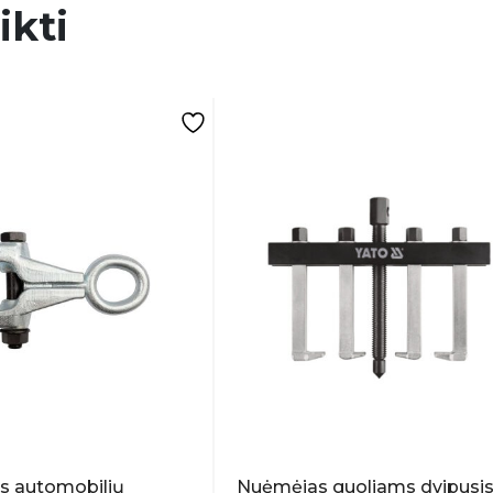
ikti
s automobilių
Nuėmėjas guoliams dvipusi