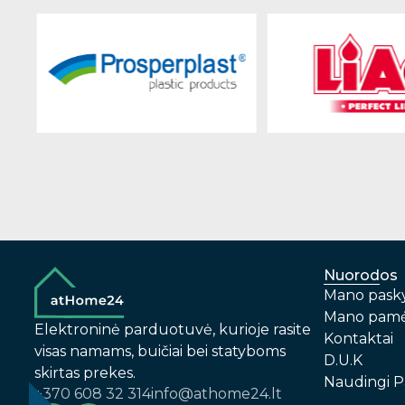
Nuorodos
Mano pask
Mano pamė
Elektroninė parduotuvė, kurioje rasite
Kontaktai
visas namams, buičiai bei statyboms
D.U.K
skirtas prekes.
Naudingi P
+370 608 32 314
info@athome24.lt