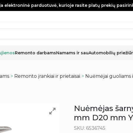
a elektroninė parduotuvė, kurioje rasite platų prekių pasiri
ujienos
Remonto darbams
Namams ir sau
Automobilių priežiūr
kams
>
Remonto įrankiai ir prietaisai
>
Nuėmėjai guoliams ir
Nuėmėjas šarny
mm D20 mm Y
SKU: 6536745