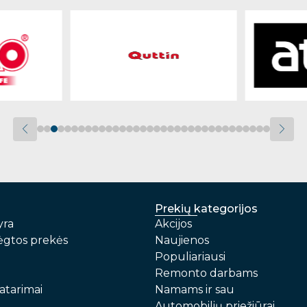
Prekių kategorijos
yra
Akcijos
gtos prekės
Naujienos
Populiariausi
Remonto darbams
atarimai
Namams ir sau
Automobilių priežiūrai