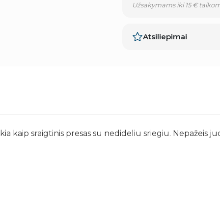
Užsakymams iki 15 € taikom
Atsiliepimai
 kaip sraigtinis presas su nedideliu sriegiu. Nepažeis juos