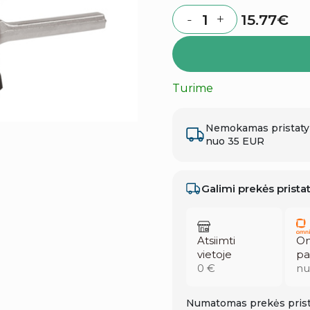
15.77
€
-
+
Quantity
Turime
Nemokamas pristat
nuo 35 EUR
Galimi prekės prist
Atsiimti
Om
vietoje
pa
0 €
nu
Numatomas prekės prist