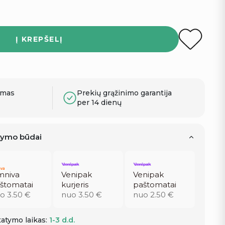
Į KREPŠELĮ
ymas
Prekių grąžinimo garantija
per 14 dienų
atymo būdai
niva
Venipak
Venipak
štomatai
kurjeris
paštomatai
o 3.50 €
nuo 3.50 €
nuo 2.50 €
atymo laikas:
1-3 d.d.