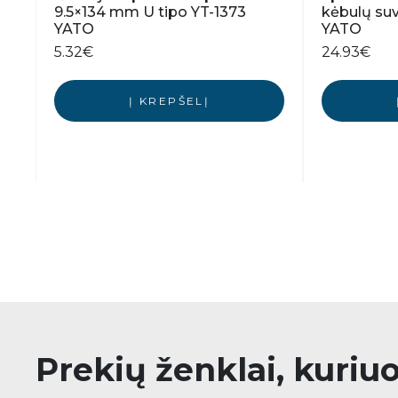
9.5×134 mm U tipo YT-1373
kėbulų suv
YATO
YATO
5.32
€
24.93
€
Į KREPŠELĮ
Prekių ženklai, kuriu