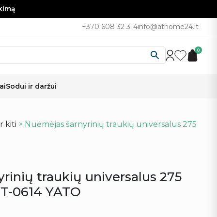
nkimą
+370 608 32 314
info@athome24.lt
0
ai
Sodui ir daržui
 kiti
> Nuėmėjas šarnyrinių traukių universalus 275
rinių traukių universalus 275
T-0614 YATO