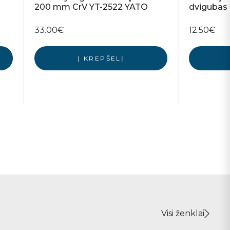
200 mm CrV YT-2522 YATO
dvigubas 
33.00
€
12.50
€
Į KREPŠELĮ
Visi ženklai