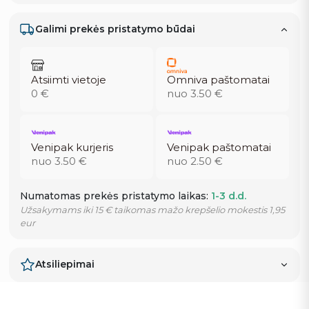
Galimi prekės pristatymo būdai
Atsiimti vietoje
Omniva paštomatai
0 €
nuo 3.50 €
Venipak kurjeris
Venipak paštomatai
nuo 3.50 €
nuo 2.50 €
Numatomas prekės pristatymo laikas:
1-3 d.d.
Užsakymams iki 15 € taikomas mažo krepšelio mokestis 1,95
eur
Atsiliepimai