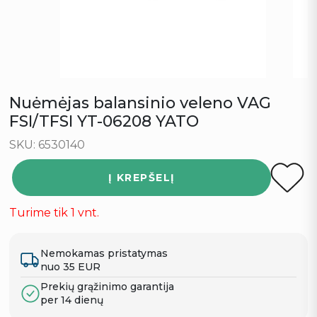
Nuėmėjas balansinio veleno VAG
FSI/TFSI YT-06208 YATO
SKU: 6530140
Į KREPŠELĮ
Turime tik 1 vnt.
Nemokamas pristatymas
nuo 35 EUR
Prekių grąžinimo garantija
per 14 dienų