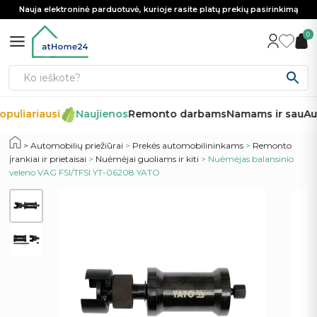
Nauja elektroninė parduotuvė, kurioje rasite platų prekių pasirinkimą
0
puliariausi
Naujienos
Remonto darbams
Namams ir sau
Aut
Automobilių priežiūrai
>
Prekės automobilininkams
>
Remonto
įrankiai ir prietaisai
>
Nuėmėjai guoliams ir kiti
> Nuėmėjas balansinio
veleno VAG FSI/TFSI YT-06208 YATO