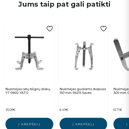
Jums taip pat gali patikti
Nuėmėjas ratų būgnų diskų
Nuėmėjas guoliams dvipusis
Nuėmėjas 
YT-0602 YATO
150 mm 56215 Savex
300 mm C
35.09
€
6.49
€
61.71
€
Į KREPŠELĮ
Į KREPŠELĮ
Į