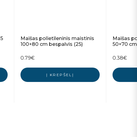
05
Maišas polietileninis maistinis
Maišas pol
100×80 cm bespalvis (25)
50×70 cm 
0.79
€
0.38
€
Į KREPŠELĮ