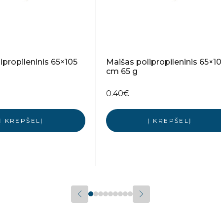
ipropileninis 65×105
Maišas polipropileninis 65×1
cm 65 g
0.40
€
Į KREPŠELĮ
Į KREPŠELĮ