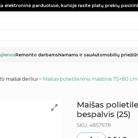
a elektroninė parduotuvė, kurioje rasite platų prekių pasiri
ujienos
Remonto darbams
Namams ir sau
Automobilių priežiūr
o maišai derliui
> Maišas polietileninis maistinis 75×80 cm
Maišas polietil
bespalvis (25)
SKU: 4857678