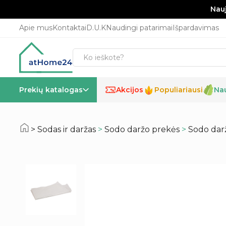
Nauj
Apie mus
Kontaktai
D.U.K
Naudingi patarimai
Išpardavimas
Prekių katalogas
Akcijos
Populiariausi
Na
%
Sodas ir daržas
>
Sodo daržo prekės
>
Sodo darž