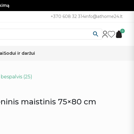
nkimą
+370 608 32 314
info@athome24.lt
0
ai
Sodui ir daržui
 bespalvis (25)
eninis maistinis 75×80 cm