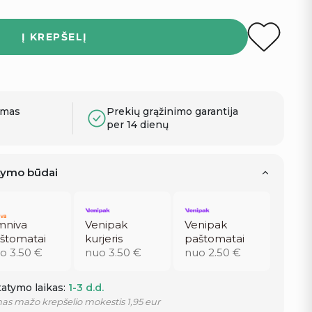
Į KREPŠELĮ
ymas
Prekių grąžinimo garantija
per 14 dienų
atymo būdai
niva
Venipak
Venipak
štomatai
kurjeris
paštomatai
o 3.50 €
nuo 3.50 €
nuo 2.50 €
atymo laikas:
1-3 d.d.
as mažo krepšelio mokestis 1,95 eur