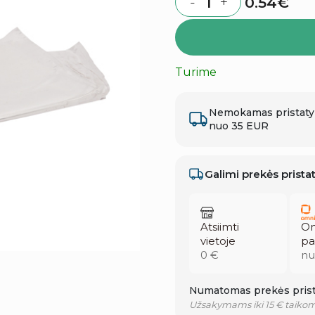
0.54
€
-
+
Quantity
Turime
Nemokamas pristat
nuo 35 EUR
Galimi prekės prist
Atsiimti
Om
vietoje
pa
0 €
nu
Numatomas prekės prist
Užsakymams iki 15 € taikom