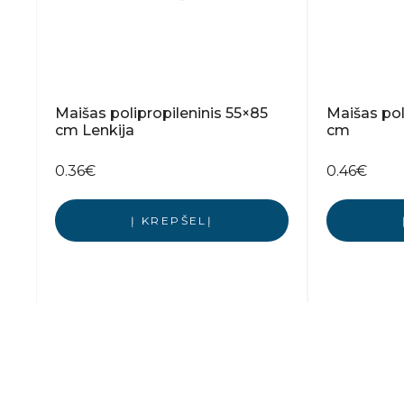
Maišas polipropileninis 55×85
Maišas pol
cm Lenkija
cm
0.36
€
0.46
€
Į KREPŠELĮ