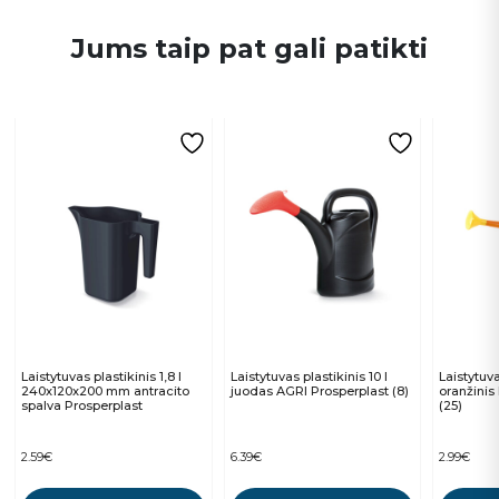
Jums taip pat gali patikti
Laistytuvas plastikinis 1,8 l
Laistytuvas plastikinis 10 l
Laistytuva
240x120x200 mm antracito
juodas AGRI Prosperplast (8)
oranžinis
spalva Prosperplast
(25)
2.59
€
6.39
€
2.99
€