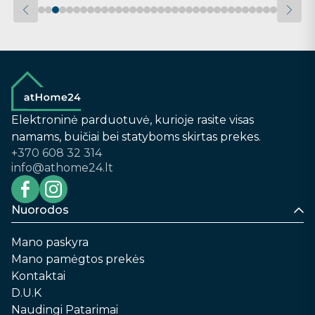
Elektroninė parduotuvė, kurioje rasite visas
namams, buičiai bei statyboms skirtas prekes.
+370 608 32 314
info@athome24.lt
Nuorodos
Mano paskyra
Mano pamėgtos prekės
Kontaktai
D.U.K
Naudingi Patarimai