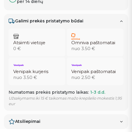
per 14 dienų
Galimi prekės pristatymo būdai
Atsiimti vietoje
Omniva paštomatai
0 €
nuo 3.50 €
Venipak kurjeris
Venipak paštomatai
nuo 3.50 €
nuo 2.50 €
Numatomas prekės pristatymo laikas:
1-3 d.d.
Užsakymams iki 15 € taikomas mažo krepšelio mokestis 1,95
eur
Atsiliepimai