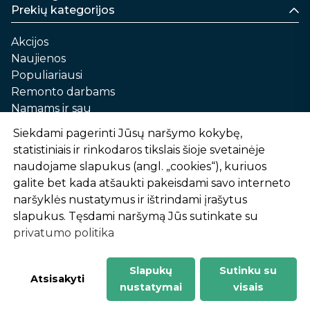
Prekių kategorijos
Akcijos
Naujienos
Populiariausi
Remonto darbams
Namams ir sau
Automobilių priežiūrai
Siekdami pagerinti Jūsų naršymo kokybę,
Sodui ir daržui
statistiniais ir rinkodaros tikslais šioje svetainėje
Informacija
naudojame slapukus (angl. „cookies“), kuriuos
galite bet kada atšaukti pakeisdami savo interneto
Apie mus
naršyklės nustatymus ir ištrindami įrašytus
Prekių pirkimo – pardavimo taisyklės
slapukus. Tęsdami naršymą Jūs sutinkate su
Prekių pristatymas ir atsiėmimas
privatumo politika
Garantinis aptarnavimas ir prekių grąžinimas
Privatumo politika
Slapukų
Sutinku su
-
1
2
%
n
u
o
l
a
i
d
a
Atsisakyti
nustatymai
visais
AtHome24.lt © 2026 Visos teisės saugomos