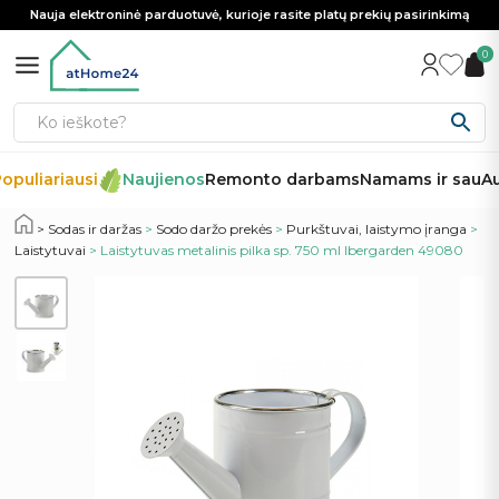
Nauja elektroninė parduotuvė, kurioje rasite platų prekių pasirinkimą
0
opuliariausi
Naujienos
Remonto darbams
Namams ir sau
Au
Sodas ir daržas
>
Sodo daržo prekės
>
Purkštuvai, laistymo įranga
>
Laistytuvai
> Laistytuvas metalinis pilka sp. 750 ml Ibergarden 49080