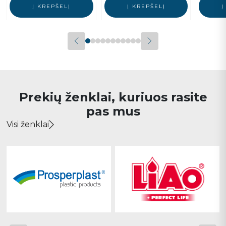
Į KREPŠELĮ
Į KREPŠELĮ
Į
Prekių ženklai, kuriuos rasite
pas mus
Visi ženklai