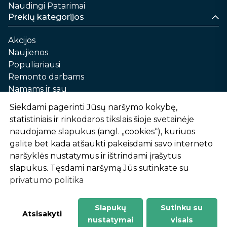
Naudingi Patarimai
Prekių kategorijos
Akcijos
Naujienos
Populiariausi
Remonto darbams
Namams ir sau
Automobilių priežiūrai
Siekdami pagerinti Jūsų naršymo kokybę,
Sodui ir daržui
statistiniais ir rinkodaros tikslais šioje svetainėje
Informacija
naudojame slapukus (angl. „cookies“), kuriuos
galite bet kada atšaukti pakeisdami savo interneto
Apie mus
naršyklės nustatymus ir ištrindami įrašytus
Prekių pirkimo – pardavimo taisyklės
slapukus. Tęsdami naršymą Jūs sutinkate su
Prekių pristatymas ir atsiėmimas
privatumo politika
Garantinis aptarnavimas ir prekių grąžinimas
Privatumo politika
Slapukų
Sutinku su
-
1
2
%
n
u
o
l
a
i
d
a
Atsisakyti
nustatymai
visais
AtHome24.lt © 2026 Visos teisės saugomos