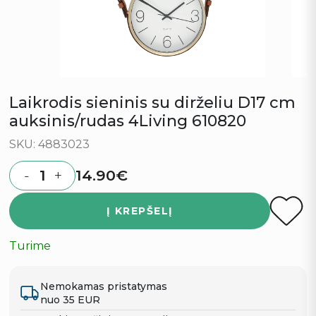
Laikrodis sieninis su dirželiu D17 cm
auksinis/rudas 4Living 610820
SKU: 4883023
14.90
€
-
+
Quantity
Į KREPŠELĮ
Turime
Nemokamas pristatymas
nuo 35 EUR