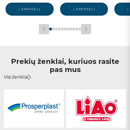
Į KREPŠELĮ
Į KREPŠELĮ
Į
Prekių ženklai, kuriuos rasite
pas mus
Visi ženklai