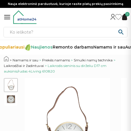
Nauja elektroninė parduotuvė, kurioje rasite platų prekių pasirinkimą
0
puliariausi
Naujienos
Remonto darbams
Namams ir sau
Aut
Namams ir sau
>
Prekės namams
>
Smulki namų technika
>
Laikrodžiai ir žadintuvai
> Laikrodis sieninis su dirželiu D17 cm
auksinis/rudas 4Living 610820