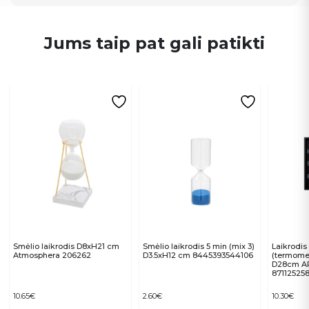
Jums taip pat gali patikti
Smėlio laikrodis D8xH21 cm
Smėlio laikrodis 5 min (mix 3)
Laikrodis 
Atmosphera 206262
D3.5xH12 cm 8445393544106
(termomet
D28cm A
87112525
10.65
€
2.60
€
10.30
€