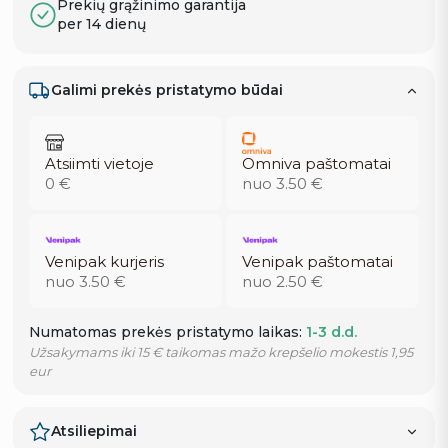
Prekių grąžinimo garantija
per 14 dienų
Galimi prekės pristatymo būdai
Atsiimti vietoje
Omniva paštomatai
0 €
nuo 3.50 €
Venipak kurjeris
Venipak paštomatai
nuo 3.50 €
nuo 2.50 €
Numatomas prekės pristatymo laikas:
1-3 d.d.
Užsakymams iki 15 € taikomas mažo krepšelio mokestis 1,95
eur
Atsiliepimai