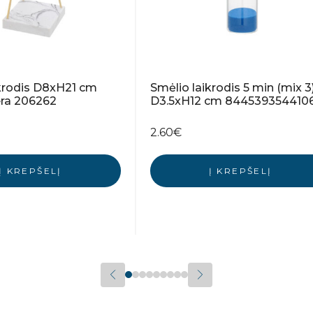
ikrodis D8xH21 cm
Smėlio laikrodis 5 min (mix 3
ra 206262
D3.5xH12 cm 844539354410
2.60
€
Į KREPŠELĮ
Į KREPŠELĮ