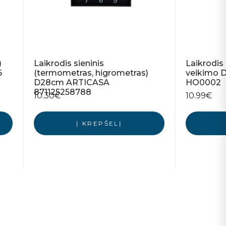
)
Laikrodis sieninis
Laikrodis 
6
(termometras, higrometras)
veikimo 
D28cm ARTICASA
HO0002
871125258788
10.30
€
10.99
€
Į KREPŠELĮ