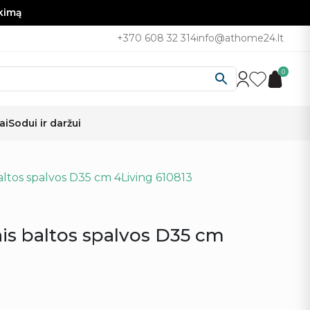
nkimą
+370 608 32 314
info@athome24.lt
0
ai
Sodui ir daržui
baltos spalvos D35 cm 4Living 610813
nis baltos spalvos D35 cm