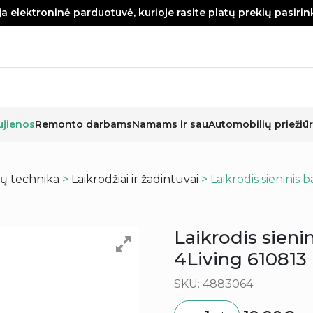
a elektroninė parduotuvė, kurioje rasite platų prekių pasiri
ujienos
Remonto darbams
Namams ir sau
Automobilių priežiūr
ų technika
>
Laikrodžiai ir žadintuvai
> Laikrodis sieninis 
Laikrodis sieni
4Living 610813
SKU: 4883064