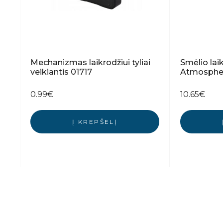
Mechanizmas laikrodžiui tyliai
Smėlio la
veikiantis 01717
Atmosphe
0.99
€
10.65
€
Į KREPŠELĮ