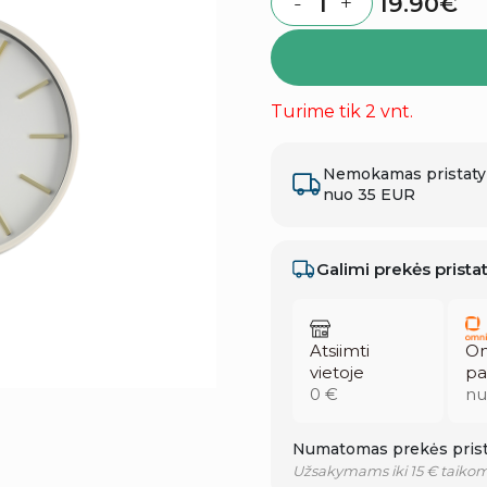
19.90
€
-
+
Quantity
Turime tik 2 vnt.
Nemokamas pristat
nuo 35 EUR
Galimi prekės prist
Atsiimti
Om
vietoje
pa
0 €
nu
Numatomas prekės prist
Užsakymams iki 15 € taikom