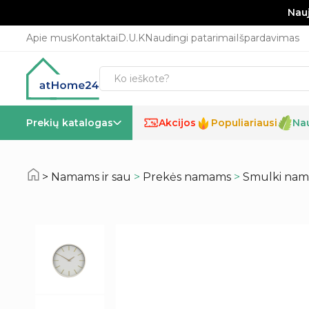
Nauj
Apie mus
Kontaktai
D.U.K
Naudingi patarimai
Išpardavimas
Prekių katalogas
Akcijos
Populiariausi
Na
%
Namams ir sau
>
Prekės namams
>
Smulki nam