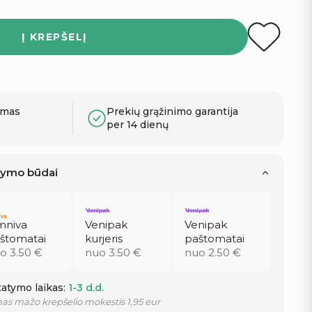
Į KREPŠELĮ
ymas
Prekių grąžinimo garantija
per 14 dienų
atymo būdai
niva
Venipak
Venipak
štomatai
kurjeris
paštomatai
o 3.50 €
nuo 3.50 €
nuo 2.50 €
atymo laikas:
1-3 d.d.
as mažo krepšelio mokestis 1,95 eur