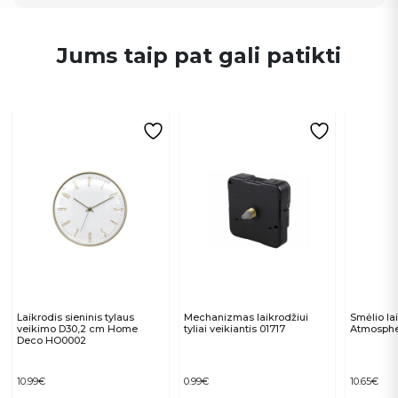
Jums taip pat gali patikti
Laikrodis sieninis tylaus
Mechanizmas laikrodžiui
Smėlio la
veikimo D30,2 cm Home
tyliai veikiantis 01717
Atmosphe
Deco HO0002
10.99
€
0.99
€
10.65
€