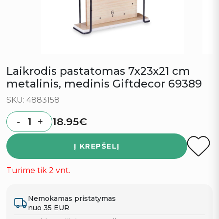
Laikrodis pastatomas 7x23x21 cm
metalinis, medinis Giftdecor 69389
SKU: 4883158
18.95
€
-
+
Quantity
Į KREPŠELĮ
Turime tik 2 vnt.
Nemokamas pristatymas
nuo 35 EUR