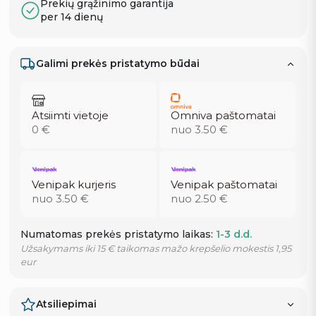
Prekių grąžinimo garantija
per 14 dienų
Galimi prekės pristatymo būdai
Atsiimti vietoje
Omniva paštomatai
0 €
nuo 3.50 €
Venipak kurjeris
Venipak paštomatai
nuo 3.50 €
nuo 2.50 €
Numatomas prekės pristatymo laikas:
1-3 d.d.
Užsakymams iki 15 € taikomas mažo krepšelio mokestis 1,95
eur
Atsiliepimai