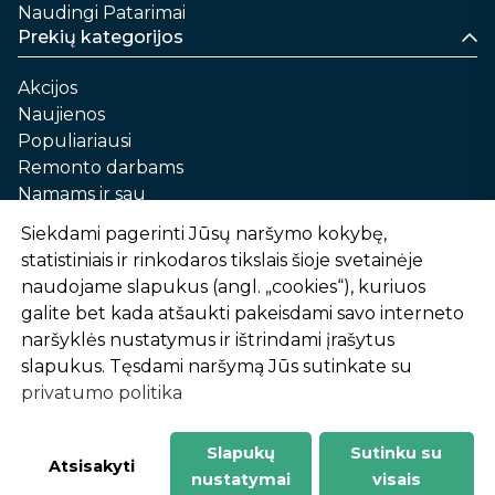
Naudingi Patarimai
Prekių kategorijos
Akcijos
Naujienos
Populiariausi
Remonto darbams
Namams ir sau
Automobilių priežiūrai
Siekdami pagerinti Jūsų naršymo kokybę,
Sodui ir daržui
statistiniais ir rinkodaros tikslais šioje svetainėje
Informacija
naudojame slapukus (angl. „cookies“), kuriuos
galite bet kada atšaukti pakeisdami savo interneto
Apie mus
naršyklės nustatymus ir ištrindami įrašytus
Prekių pirkimo – pardavimo taisyklės
slapukus. Tęsdami naršymą Jūs sutinkate su
Prekių pristatymas ir atsiėmimas
privatumo politika
Garantinis aptarnavimas ir prekių grąžinimas
Privatumo politika
Slapukų
Sutinku su
-
1
2
%
n
u
o
l
a
i
d
a
Atsisakyti
nustatymai
visais
AtHome24.lt © 2026 Visos teisės saugomos