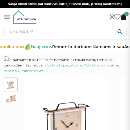
Nauja elektroninė parduotuvė, kurioje rasite platų prekių pasirinkimą
0
puliariausi
Naujienos
Remonto darbams
Namams ir sau
Aut
Namams ir sau
>
Prekės namams
>
Smulki namų technika
>
Laikrodžiai ir žadintuvai
> Laikrodis pastatomas 7x23x21 cm metalinis,
medinis Giftdecor 69389