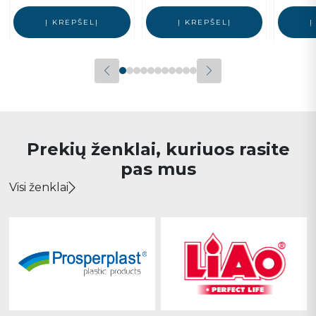
Į KREPŠELĮ
Į KREPŠELĮ
Į
Prekių ženklai, kuriuos rasite
pas mus
Visi ženklai