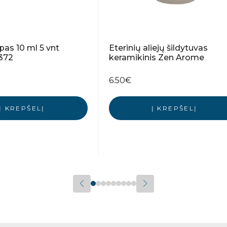
as 10 ml 5 vnt
Eterinių aliejų šildytuvas
372
keramikinis Zen Arome
6.50
€
Į KREPŠELĮ
Į KREPŠELĮ