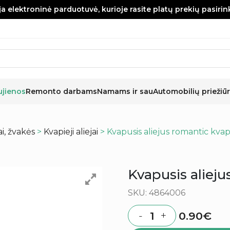
a elektroninė parduotuvė, kurioje rasite platų prekių pasiri
ujienos
Remonto darbams
Namams ir sau
Automobilių priežiūr
, žvakės
>
Kvapieji aliejai
> Kvapusis aliejus romantic kva
Kvapusis aliej
SKU: 4864006
0.90
€
-
+
Quantity