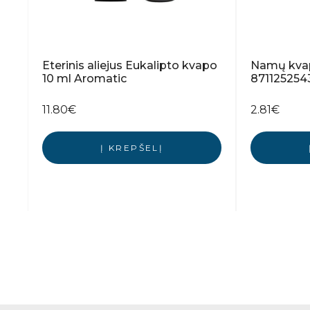
Eterinis aliejus Eukalipto kvapo
Namų kvap
10 ml Aromatic
871125254
11.80
€
2.81
€
Į KREPŠELĮ