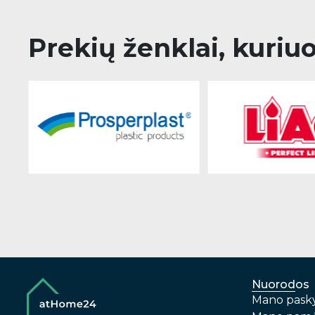
Prekių ženklai, kuriu
Nuorodos
Mano pask