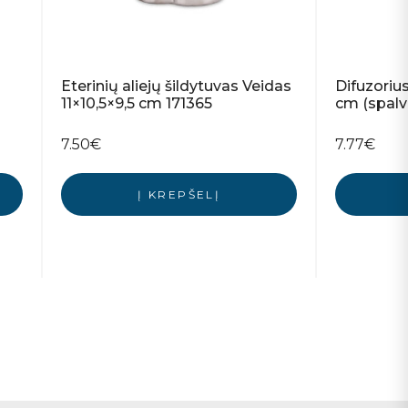
Eterinių aliejų šildytuvas Veidas
Difuzoriu
11×10,5×9,5 cm 171365
cm (spalv
7.50
€
7.77
€
Į KREPŠELĮ