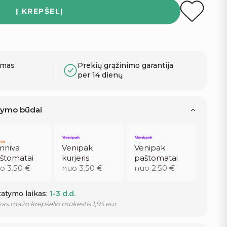
Į KREPŠELĮ
ymas
Prekių grąžinimo garantija
per 14 dienų
atymo būdai
niva
Venipak
Venipak
štomatai
kurjeris
paštomatai
o 3.50 €
nuo 3.50 €
nuo 2.50 €
atymo laikas:
1-3 d.d.
as mažo krepšelio mokestis 1,95 eur