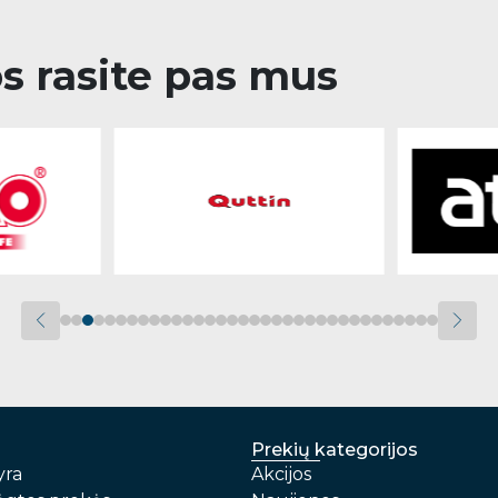
os rasite pas mus
Prekių kategorijos
yra
Akcijos