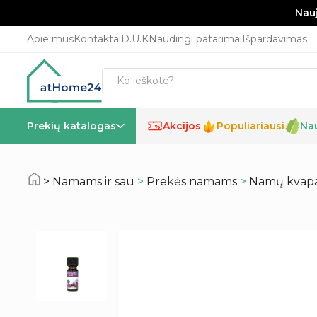
Nauj
Apie mus
Kontaktai
D.U.K
Naudingi patarimai
Išpardavimas
Prekių katalogas
Akcijos
Populiariausi
Na
%
Namams ir sau
>
Prekės namams
>
Namų kvapai