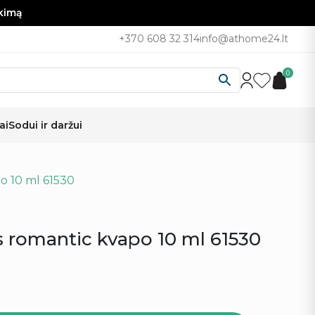
nkimą
+370 608 32 314
info@athome24.lt
0
ai
Sodui ir daržui
po 10 ml 61530
us romantic kvapo 10 ml 61530