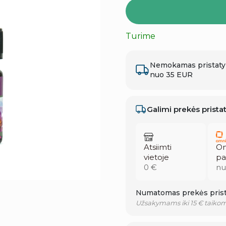
Turime
Nemokamas pristat
nuo 35 EUR
Galimi prekės prist
Atsiimti
Om
vietoje
pa
0 €
nu
Numatomas prekės prist
Užsakymams iki 15 € taikom