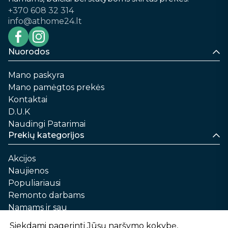
+370 608 32 314
info@athome24.lt
Nuorodos
Mano paskyra
Mano pamėgtos prekės
Kontaktai
D.U.K
Naudingi Patarimai
Prekių kategorijos
Akcijos
Naujienos
Populiariausi
Remonto darbams
Namams ir sau
Automobilių priežiūrai
Siekdami pagerinti Jūsų naršymo kokybę,