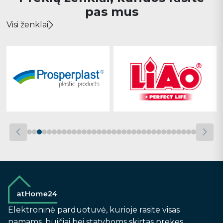
pas mus
Visi ženklai
Elektroninė parduotuvė, kurioje rasite visas
namams, buičiai bei statyboms skirtas prekes.