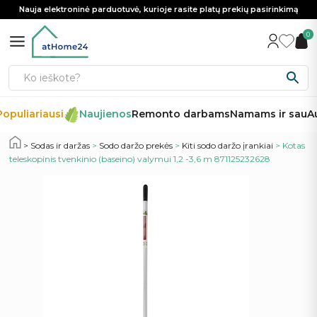
Nauja elektroninė parduotuvė, kurioje rasite platų prekių pasirinkimą
0
opuliariausi
Naujienos
Remonto darbams
Namams ir sau
Au
Sodas ir daržas
>
Sodo daržo prekės
>
Kiti sodo daržo įrankiai
> Kotas
teleskopinis tvenkinio (baseino) valymui 1,2 -3,6 m 871125232628