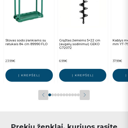
Stovas sodo įrankiams su
Grąžtas žemėms 5×22 cm
Kablys m
ratukais 84 cm 89990 FLO
(augalų sodinimui) GEKO
mm YT-7
G72072
23.99
€
6.99
€
37.99
€
Į KREPŠELĮ
Į KREPŠELĮ
Į
Prekių ženklai, kuriuos rasite