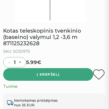
Kotas teleskopinis tvenkinio
(baseino) valymui 1,2 -3,6 m
871125232628
SKU: 5030975
5.99
€
-
+
Quantity
Į KREPŠELĮ
Turime
Nemokamas pristatymas
nuo 35 EUR