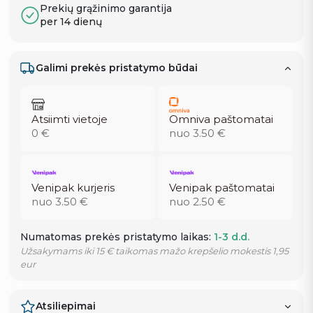
Prekių grąžinimo garantija
per 14 dienų
Galimi prekės pristatymo būdai
Atsiimti vietoje
Omniva paštomatai
0 €
nuo 3.50 €
Venipak kurjeris
Venipak paštomatai
nuo 3.50 €
nuo 2.50 €
Numatomas prekės pristatymo laikas:
1-3 d.d.
Užsakymams iki 15 € taikomas mažo krepšelio mokestis 1,95
eur
Atsiliepimai