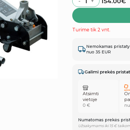
154.00
€
-
+
Quantity
Turime tik 2 vnt.
Nemokamas pristat
nuo 35 EUR
Galimi prekės prist
Atsiimti
Om
vietoje
pa
0 €
nu
Numatomas prekės prist
Užsakymams iki 15 € taikom