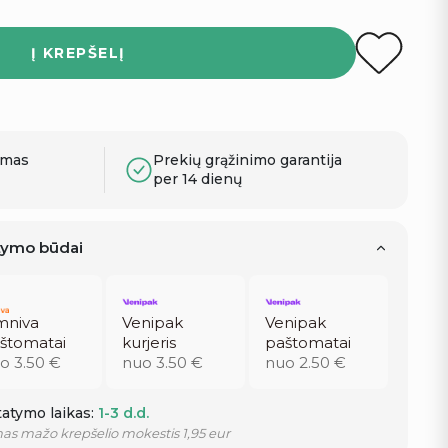
Į KREPŠELĮ
ymas
Prekių grąžinimo garantija
per 14 dienų
atymo būdai
niva
Venipak
Venipak
štomatai
kurjeris
paštomatai
o 3.50 €
nuo 3.50 €
nuo 2.50 €
atymo laikas:
1-3 d.d.
as mažo krepšelio mokestis 1,95 eur