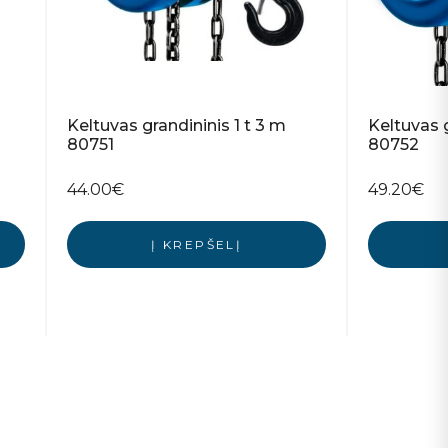
ų
Keltuvas grandininis 1 t 3 m
Keltuvas g
80751
80752
44.00
€
49.20
€
Į KREPŠELĮ