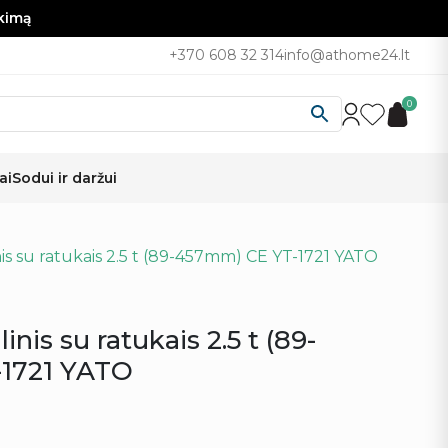
nkimą
+370 608 32 314
info@athome24.lt
0
ai
Sodui ir daržui
nis su ratukais 2.5 t (89-457mm) CE YT-1721 YATO
inis su ratukais 2.5 t (89-
1721 YATO