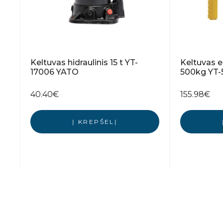
Keltuvas hidraulinis 15 t YT-
Keltuvas e
17006 YATO
500kg YT
40.40
€
155.98
€
Į KREPŠELĮ