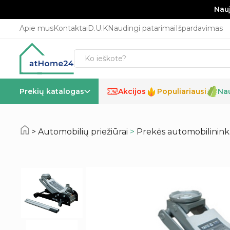
Nauj
Apie mus
Kontaktai
D.U.K
Naudingi patarimai
Išpardavimas
Prekių katalogas
Akcijos
Populiariausi
Na
%
Automobilių priežiūrai
>
Prekės automobilinin