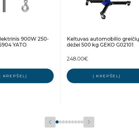
lektrinis 900W 250-
Keltuvas automobilio greiči
-5904 YATO
dėžei 500 kg GEKO G02101
248.00
€
Į KREPŠELĮ
Į KREPŠELĮ