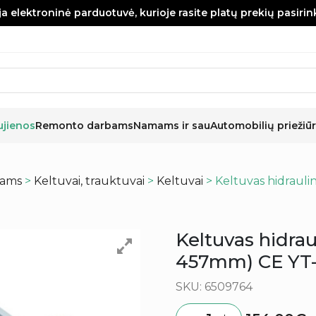
a elektroninė parduotuvė, kurioje rasite platų prekių pasiri
ujienos
Remonto darbams
Namams ir sau
Automobilių priežiūr
kams
>
Keltuvai, trauktuvai
>
Keltuvai
> Keltuvas hidrauli
Keltuvas hidraul
457mm) CE YT-
SKU: 6509764