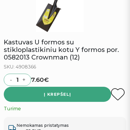
Kastuvas U formos su
stikloplastikiniu kotu Y formos por.
0582013 Crownman (12)
SKU: 4908366
7.60
€
-
+
Quantity
Į KREPŠELĮ
Turime
Nemokamas pristatymas