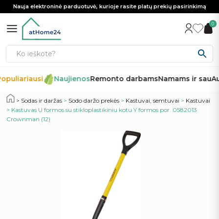
Nauja elektroninė parduotuvė, kurioje rasite platų prekių pasirinkimą
0
opuliariausi
Naujienos
Remonto darbams
Namams ir sau
Au
Sodas ir daržas
>
Sodo daržo prekės
>
Kastuvai, semtuvai
>
Kastuvai
> Kastuvas U formos su stikloplastikiniu kotu Y formos por. 0582013
Crownman (12)