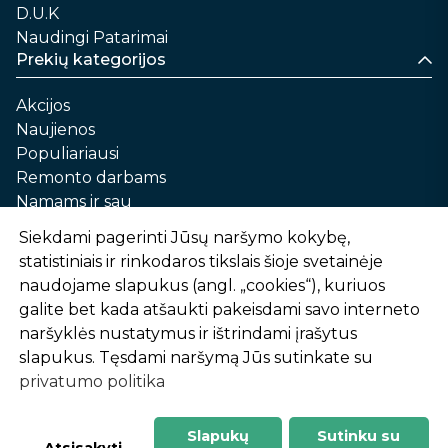
D.U.K
Naudingi Patarimai
Prekių kategorijos
Akcijos
Naujienos
Populiariausi
Remonto darbams
Namams ir sau
Automobilių priežiūrai
Siekdami pagerinti Jūsų naršymo kokybę,
Sodui ir daržui
statistiniais ir rinkodaros tikslais šioje svetainėje
Informacija
naudojame slapukus (angl. „cookies“), kuriuos
galite bet kada atšaukti pakeisdami savo interneto
Apie mus
naršyklės nustatymus ir ištrindami įrašytus
Prekių pirkimo – pardavimo taisyklės
slapukus. Tęsdami naršymą Jūs sutinkate su
Prekių pristatymas ir atsiėmimas
privatumo politika
Garantinis aptarnavimas ir prekių grąžinimas
Privatumo politika
Slapukų
Sutinku su
-
1
2
%
n
u
o
l
a
i
d