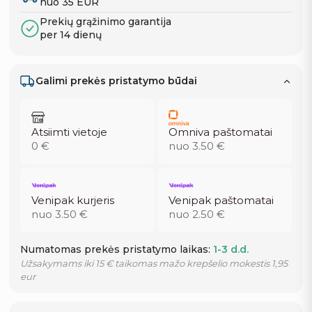
nuo 35 EUR
Prekių grąžinimo garantija
per 14 dienų
Galimi prekės pristatymo būdai
Atsiimti vietoje
Omniva paštomatai
0 €
nuo 3.50 €
Venipak kurjeris
Venipak paštomatai
nuo 3.50 €
nuo 2.50 €
Numatomas prekės pristatymo laikas:
1-3 d.d.
Užsakymams iki 15 € taikomas mažo krepšelio mokestis 1,95
eur