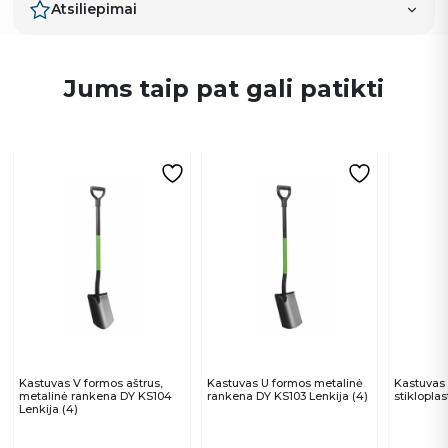
Atsiliepimai
Jums taip pat gali patikti
Kastuvas V formos aštrus,
Kastuvas U formos metalinė
Kastuvas 
metalinė rankena DY KS104
rankena DY KS103 Lenkija (4)
stiklopla
Lenkija (4)