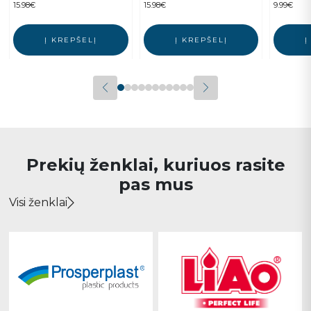
15.98
€
15.98
€
9.99
€
Į KREPŠELĮ
Į KREPŠELĮ
Į
Prekių ženklai, kuriuos rasite
pas mus
Visi ženklai