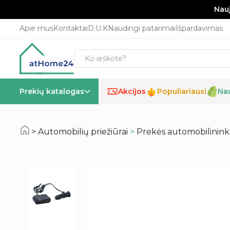
Nauj
Apie mus
Kontaktai
D.U.K
Naudingi patarimai
Išpardavimas
Prekių katalogas
Akcijos
Populiariausi
Na
%
Automobilių priežiūrai
>
Prekės automobilinin