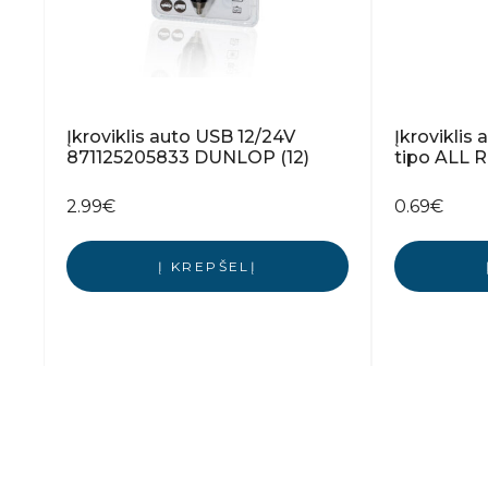
Įkroviklis auto USB 12/24V
Įkroviklis
871125205833 DUNLOP (12)
tipo ALL 
2.99
€
0.69
€
Į KREPŠELĮ