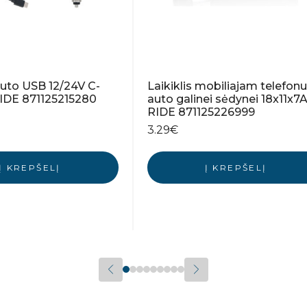
 auto USB 12/24V C-
Laikiklis mobiliajam telefonu
RIDE 871125215280
auto galinei sėdynei 18x11x7
RIDE 871125226999
3.29
€
Į KREPŠELĮ
Į KREPŠELĮ