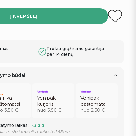
Į KREPŠELĮ
ymas
Prekių grąžinimo garantija
per 14 dienų
atymo būdai
niva
Venipak
Venipak
štomatai
kurjeris
paštomatai
o 3.50 €
nuo 3.50 €
nuo 2.50 €
atymo laikas:
1-3 d.d.
as mažo krepšelio mokestis 1,95 eur