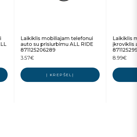
i
Laikiklis mobiliajam telefonui
Laikiklis 
ALL
auto su prisiurbimu ALL RIDE
įkrovikli
871125206289
87112529
3.57
€
8.99
€
Į KREPŠELĮ