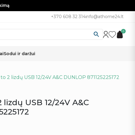
nkimą
+370 608 32 314
info@athome24.lt
0
ai
Sodui ir daržui
 auto 2 lizdų USB 12/24V A&C DUNLOP 871125225172
 2 lizdų USB 12/24V A&C
5225172