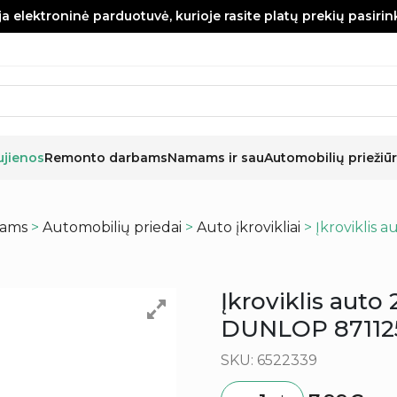
a elektroninė parduotuvė, kurioje rasite platų prekių pasiri
ujienos
Remonto darbams
Namams ir sau
Automobilių priežiūr
kams
>
Automobilių priedai
>
Auto įkrovikliai
> Įkroviklis
Įkroviklis auto
DUNLOP 87112
SKU: 6522339