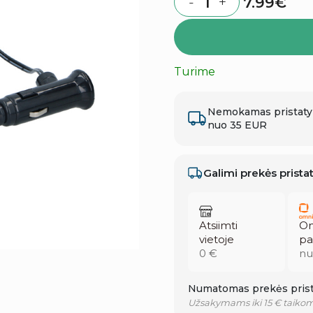
7.99
€
-
+
Quantity
Turime
Nemokamas pristat
nuo 35 EUR
Galimi prekės prist
Atsiimti
Om
vietoje
pa
0 €
nu
Numatomas prekės prist
Užsakymams iki 15 € taikom