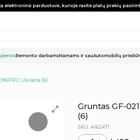
a elektroninė parduotuvė, kurioje rasite platų prekių pasiri
ujienos
Remonto darbams
Namams ir sau
Automobilių priežiūr
 DNIPRO Ukraina (6)
Gruntas GF-021
(6)
SKU: 4162471