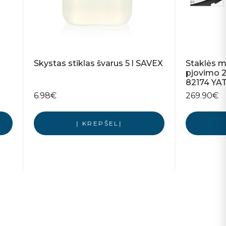
Skystas stiklas švarus 5 l SAVEX
Staklės m
pjovimo 
82174 YA
6.98
€
269.90
€
Į KREPŠELĮ