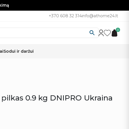
nkimą
+370 608 32 314
info@athome24.lt
0
ai
Sodui ir daržui
 pilkas 0.9 kg DNIPRO Ukraina