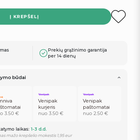
Į KREPŠELĮ
ymas
Prekių grąžinimo garantija
per 14 dienų
atymo būdai
niva
Venipak
Venipak
štomatai
kurjeris
paštomatai
o 3.50 €
nuo 3.50 €
nuo 2.50 €
atymo laikas:
1-3 d.d.
as mažo krepšelio mokestis 1,95 eur