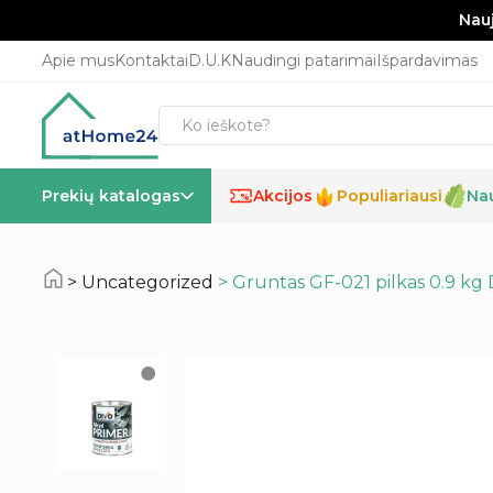
Nauj
Apie mus
Kontaktai
D.U.K
Naudingi patarimai
Išpardavimas
Prekių katalogas
Akcijos
Populiariausi
Na
%
Uncategorized
> Gruntas GF-021 pilkas 0.9 kg