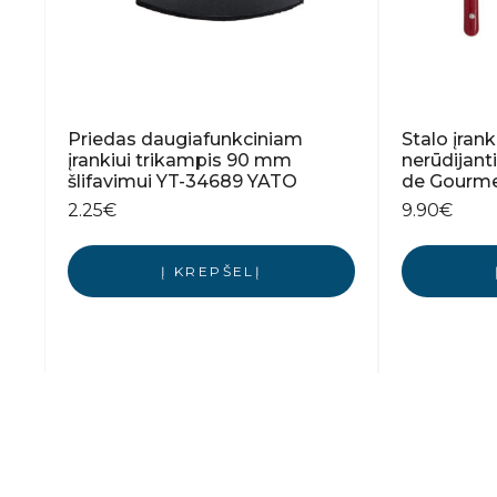
Priedas daugiafunkciniam
Stalo įrank
įrankiui trikampis 90 mm
nerūdijant
šlifavimui YT-34689 YATO
de Gourme
2.25
€
9.90
€
Į KREPŠELĮ