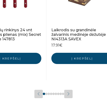
ių rinkinys 24 vnt
Laikrodis su grandinėle
is plienas (mix) Secret
žalvarinis medinėje dėžutėje
 147813
NI4313A SAVEX
17.91
€
Į KREPŠELĮ
Į KREPŠELĮ