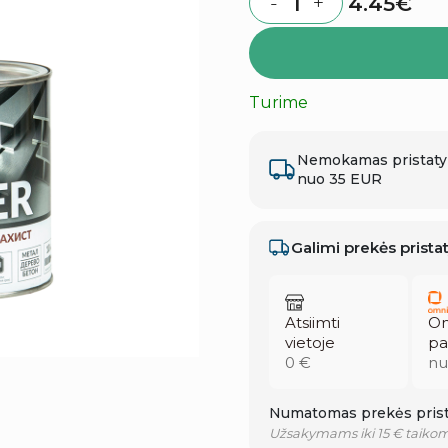
4.45
€
-
+
Quantity
Turime
Nemokamas pristat
nuo 35 EUR
Galimi prekės prist
Atsiimti
Om
vietoje
pa
0 €
nu
Numatomas prekės prist
Užsakymams iki 15 € taikom