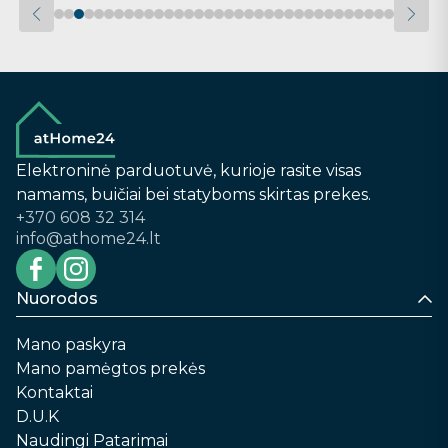
Elektroninė parduotuvė, kurioje rasite visas
namams, buičiai bei statyboms skirtas prekes.
+370 608 32 314
info@athome24.lt
Nuorodos
Mano paskyra
Mano pamėgtos prekės
Kontaktai
D.U.K
Naudingi Patarimai