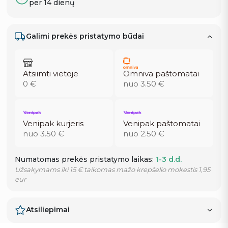
per 14 dienų
Galimi prekės pristatymo būdai
Atsiimti vietoje
Omniva paštomatai
0 €
nuo 3.50 €
Venipak kurjeris
Venipak paštomatai
nuo 3.50 €
nuo 2.50 €
Numatomas prekės pristatymo laikas:
1-3 d.d.
Užsakymams iki 15 € taikomas mažo krepšelio mokestis 1,95
eur
Atsiliepimai