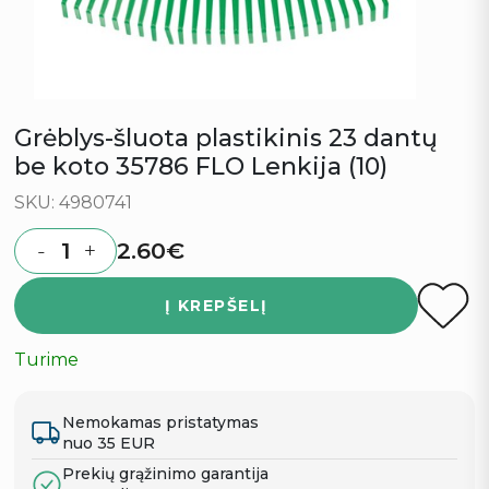
Grėblys-šluota plastikinis 23 dantų
be koto 35786 FLO Lenkija (10)
SKU: 4980741
2.60
€
-
+
Quantity
Į KREPŠELĮ
Turime
Nemokamas pristatymas
nuo 35 EUR
Prekių grąžinimo garantija