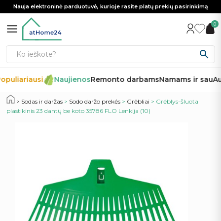
Nauja elektroninė parduotuvė, kurioje rasite platų prekių pasirinkimą
0
opuliariausi
Naujienos
Remonto darbams
Namams ir sau
Au
Sodas ir daržas
>
Sodo daržo prekės
>
Grėbliai
> Grėblys-šluota
plastikinis 23 dantų be koto 35786 FLO Lenkija (10)