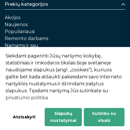
Prekių kategorijos
Akcijos
Naujienos
Populiariausi
Remonto darbams
Namams ir sau
Automobilių priežiūrai
Siekdami pagerinti Jūsų naršymo kokybę,
Sodui ir daržui
statistiniais ir rinkodaros tikslais šioje svetainėje
Informacija
naudojame slapukus (angl. „cookies“), kuriuos
galite bet kada atšaukti pakeisdami savo interneto
Apie mus
naršyklės nustatymus ir ištrindami įrašytus
Prekių pirkimo – pardavimo taisyklės
slapukus. Tęsdami naršymą Jūs sutinkate su
Prekių pristatymas ir atsiėmimas
privatumo politika
Garantinis aptarnavimas ir prekių grąžinimas
Privatumo politika
Slapukų
Sutinku su
-
1
2
%
n
u
o
l
a
i
d
a
Atsisakyti
nustatymai
visais
AtHome24.lt © 2026 Visos teisės saugomos