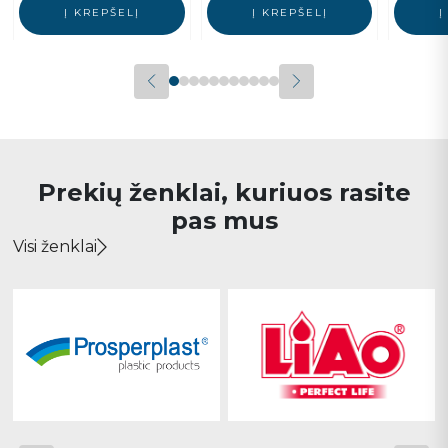
Į KREPŠELĮ
Į KREPŠELĮ
Į
Prekių ženklai, kuriuos rasite
pas mus
Visi ženklai