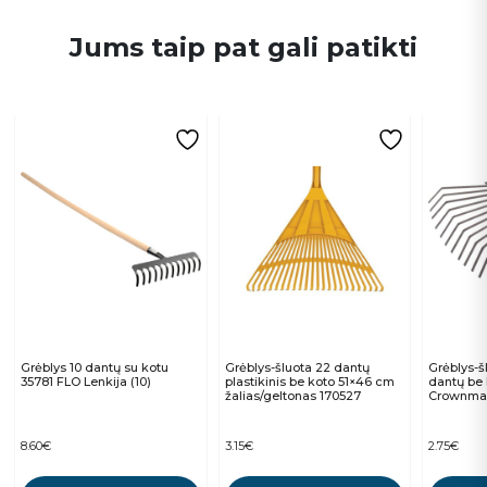
Jums taip pat gali patikti
Grėblys 10 dantų su kotu
Grėblys-šluota 22 dantų
Grėblys-š
35781 FLO Lenkija (10)
plastikinis be koto 51×46 cm
dantų be
žalias/geltonas 170527
Crownma
8.60
€
3.15
€
2.75
€