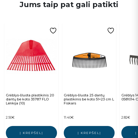
Jums taip pat gali patikti
Grėblys-šluota plastikinis 20
Grėblys-šluota 25 dantų
Grėblys 1
dantų be koto 35787 FLO
plastikinis be koto 51×23 cm L
0581014 
Lenkija (10)
Fiskars
2.50
€
11.40
€
2.82
€
Į KREPŠELĮ
Į KREPŠELĮ
Į