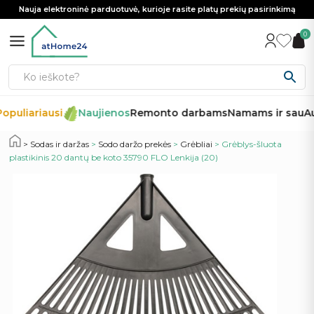
Nauja elektroninė parduotuvė, kurioje rasite platų prekių pasirinkimą
0
opuliariausi
Naujienos
Remonto darbams
Namams ir sau
Au
Sodas ir daržas
>
Sodo daržo prekės
>
Grėbliai
> Grėblys-šluota
plastikinis 20 dantų be koto 35790 FLO Lenkija (20)