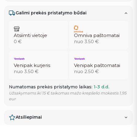
Galimi prekės pristatymo būdai
Atsiimti vietoje
Omniva paštomatai
0 €
nuo 3.50 €
Venipak kurjeris
Venipak paštomatai
nuo 3.50 €
nuo 2.50 €
Numatomas prekės pristatymo laikas:
1-3 d.d.
Užsakymams iki 15 € taikomas mažo krepšelio mokestis 1,95
eur
Atsiliepimai