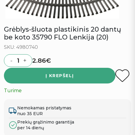
Grėblys-šluota plastikinis 20 dantų
be koto 35790 FLO Lenkija (20)
SKU: 4980740
2.86
€
-
+
Quantity
Į KREPŠELĮ
Turime
Nemokamas pristatymas
nuo 35 EUR
Prekių grąžinimo garantija
per 14 dienų