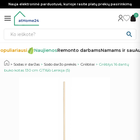
Nauja elektroninė parduotuvė, kurioje rasite platų prekių pasirinkimą
0
opuliariausi
Naujienos
Remonto darbams
Namams ir sau
Au
Sodas ir daržas
>
Sodo daržo prekės
>
Grėbliai
> Grėblys 16 dantų
buko kotas 130 cm GT16/o Lenkija (5)