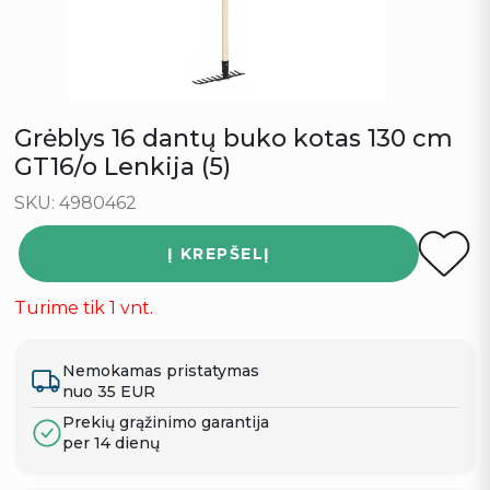
Grėblys 16 dantų buko kotas 130 cm
GT16/o Lenkija (5)
SKU: 4980462
Į KREPŠELĮ
Turime tik 1 vnt.
Nemokamas pristatymas
nuo 35 EUR
Prekių grąžinimo garantija
per 14 dienų