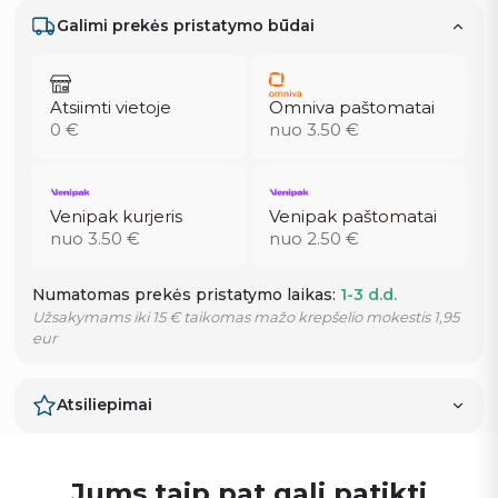
Galimi prekės pristatymo būdai
Atsiimti vietoje
Omniva paštomatai
0 €
nuo 3.50 €
Venipak kurjeris
Venipak paštomatai
nuo 3.50 €
nuo 2.50 €
Numatomas prekės pristatymo laikas:
1-3 d.d.
Užsakymams iki 15 € taikomas mažo krepšelio mokestis 1,95
eur
Atsiliepimai
Jums taip pat gali patikti