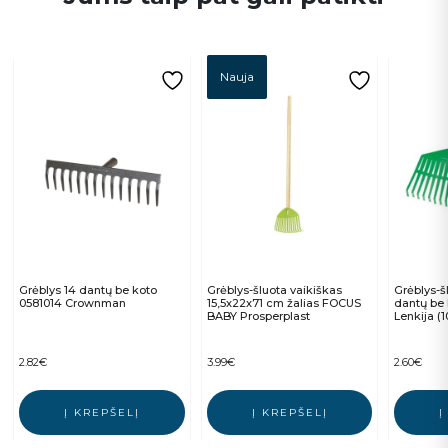
Nauja
Grėblys 14 dantų be koto
Grėblys-šluota vaikiškas
Grėblys-šl
0581014 Crownman
15,5x22x71 cm žalias FOCUS
dantų be
BABY Prosperplast
Lenkija (1
2.82
€
3.99
€
2.60
€
Į KREPŠELĮ
Į KREPŠELĮ
Į